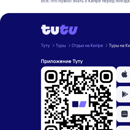
Все, что нужно знать о Кипре перед поезд
Туту
Туры
Отдых на Кипре
Туры на К
Приложение Туту