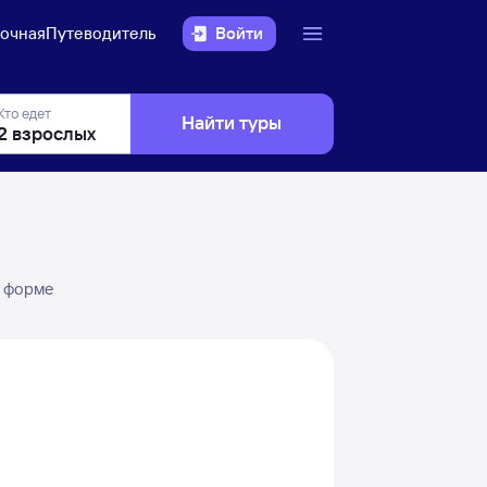
очная
Путеводитель
Войти
Кто едет
Найти туры
в форме