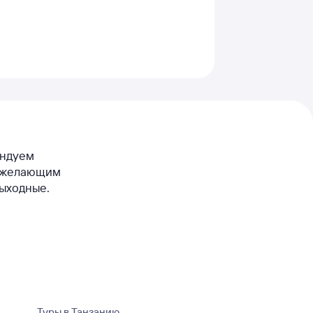
ендуем
ем желающим
выходные.
Туры в Танзанию