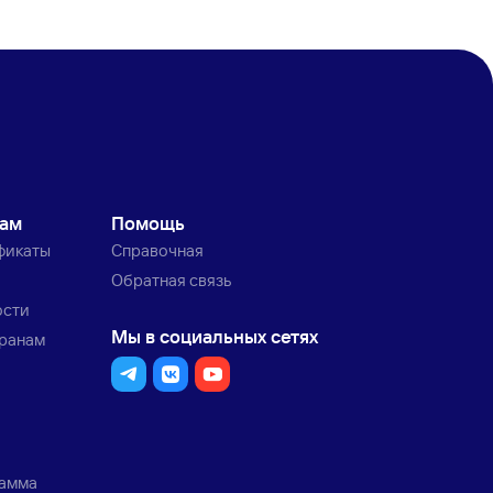
кам
Помощь
фикаты
Справочная
Обратная связь
ости
Мы в социальных сетях
транам
рамма