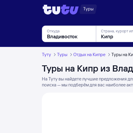
Туры
Откуда
Страна, курорт и
Туту
Туры
Отдых на Кипре
Туры на К
Туры на Кипр из Вла
На Туту вы найдете лучшие предложения дл
поиска — мы подберём для вас наиболее ак