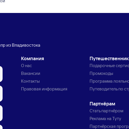
кой
ипр из Владивостока
Компания
Путешественни
О нас
Подарочные серти
Вакансии
Промокоды
Контакты
Программа лояльн
Правовая информация
Путеводитель по с
Партнёрам
Стать партнёром
Реклама на Туту
Партнёрская прог