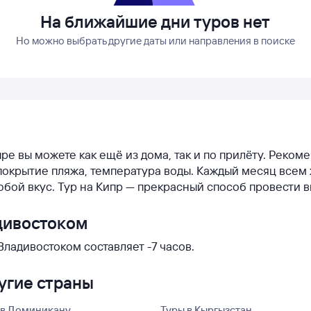
На ближайшие дни туров нет
Но можно выбрать другие даты или направления в поиске
пре вы можете как ещё из дома, так и по прилёту. Реком
у, покрытие пляжа, температура воды. Каждый месяц вс
юбой вкус. Тур на Кипр — прекрасный способ провести 
дивостоком
ладивостоком составляет -7 часов.
ругие страны
 в Доминикану
Туры в Кыргызстан