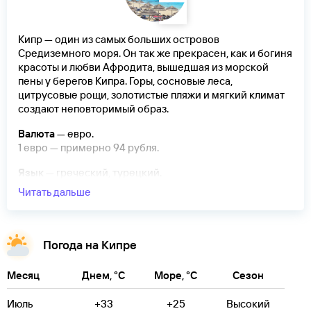
Кипр — один из самых больших островов
Средиземного моря. Он так же прекрасен, как и богиня
красоты и любви Афродита, вышедшая из морской
пены у берегов Кипра. Горы, сосновые леса,
цитрусовые рощи, золотистые пляжи и мягкий климат
создают неповторимый образ.
Валюта
— евро.
1 евро — примерно 94 рубля.
Язык
— греческий, турецкий.
Читать дальше
Подойдет электронная виза
.
Когда ехать
Пляжный сезон — с мая по октябрь.
Погода на Кипре
Перелет
из Москвы занимает около 4.5 часа.
Месяц
Днем, °C
Море, °C
Сезон
Самые популярные курорты
— Айя-Напа, Ларнака,
Лимассол, Пафос, Протарас и Северный Кипр.
Июль
+33
+25
Высокий