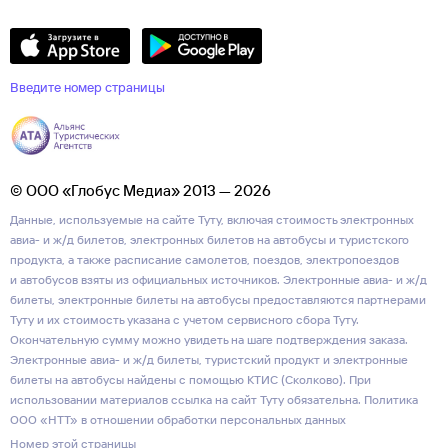
Введите номер страницы
© ООО «Глобус Медиа» 2013 — 2026
Данные, используемые на сайте Туту, включая стоимость электронных
авиа- и ж/д билетов, электронных билетов на автобусы и туристского
продукта, а также расписание самолетов, поездов, электропоездов
и автобусов взяты из официальных источников. Электронные авиа- и ж/д
билеты, электронные билеты на автобусы предоставляются партнерами
Туту и их стоимость указана с учетом сервисного сбора Туту.
Окончательную сумму можно увидеть на шаге подтверждения заказа.
Электронные авиа- и ж/д билеты, туристский продукт и электронные
билеты на автобусы найдены с помощью КТИС (Сколково). При
использовании материалов ссылка на сайт Туту обязательна.
Политика
ООО «НТТ» в отношении обработки персональных данных
Номер этой страницы