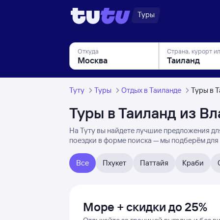
Туры
Откуда
Страна, курорт и
Туту
Туры
Отдых в Таиланде
Туры в 
Туры в Таиланд из В
На Туту вы найдете лучшие предложения для
поездки в форме поиска — мы подберём для
Все
Пхукет
Паттайя
Краби
Море + скидки до 25%