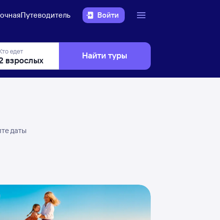
очная
Путеводитель
Войти
Кто едет
Найти туры
ите даты