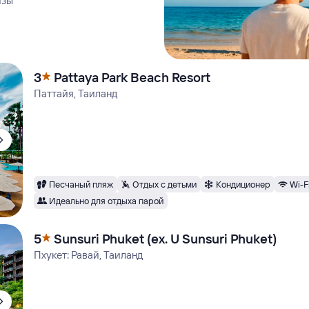
изы
3
Pattaya Park Beach Resort
Паттайя, Таиланд
Песчаный пляж
Отдых с детьми
Кондиционер
Wi-F
Идеально для отдыха парой
5
Sunsuri Phuket (ex. U Sunsuri Phuket)
Пхукет: Равай, Таиланд