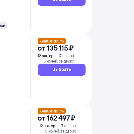
рой
Кешбэк до 7%
от
135 ⁠115 ⁠₽
12 авг, ср — 17 авг, пн
5 ночей, за двоих
Выбрать
Кешбэк до 7%
от
162 ⁠497 ⁠₽
12 авг, ср — 17 авг, пн
5 ночей, за двоих