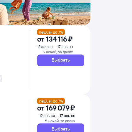
Кешбэк до 7%
от
134 ⁠116 ⁠₽
12 авг, ср — 17 авг, пн
5 ночей, за двоих
Выбрать
i
Кешбэк до 7%
от
169 ⁠079 ⁠₽
12 авг, ср — 17 авг, пн
5 ночей, за двоих
Выбрать