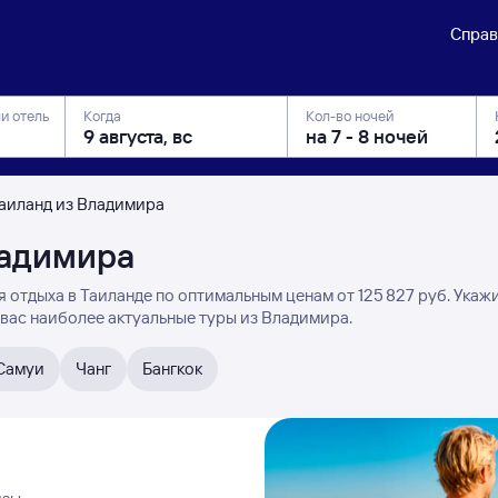
Справ
ли отель
Когда
Кол-во ночей
Таиланд из Владимира
ладимира
 отдыха в Таиланде по оптимальным ценам от 125 ⁠827 руб. Укаж
 вас наиболее актуальные туры из Владимира.
Самуи
Чанг
Бангкок