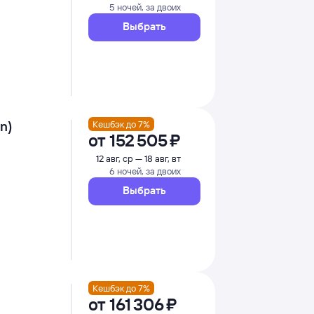
5 ночей, за двоих
Выбрать
n)
Кешбэк до 7%
от
152 ⁠505 ⁠₽
12 авг, ср — 18 авг, вт
6 ночей, за двоих
Выбрать
Кешбэк до 7%
от
161 ⁠306 ⁠₽