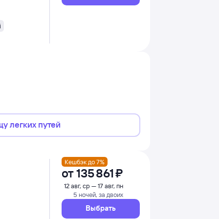
i
щу легких путей
Кешбэк до 7%
от
135 ⁠861 ⁠₽
12 авг, ср — 17 авг, пн
5 ночей, за двоих
Выбрать