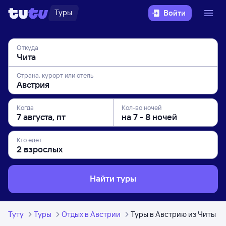
Туры
Войти
Откуда
Страна, курорт или отель
Когда
Кол-во ночей
Кто едет
Найти туры
Туту
Туры
Отдых в Австрии
Туры в Австрию из Читы