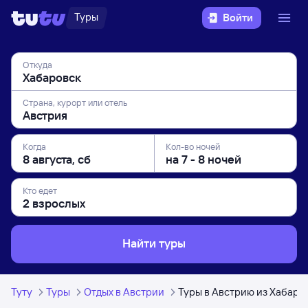
Туры
Войти
Откуда
Страна, курорт или отель
Когда
Кол-во ночей
Кто едет
Найти туры
Туту
Туры
Отдых в Австрии
Туры в Австрию из Хабаро