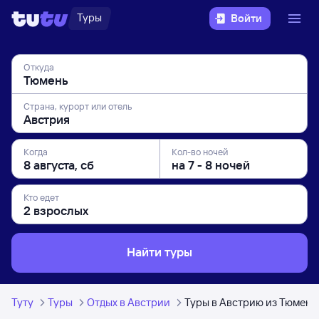
Туры
Войти
Откуда
Страна, курорт или отель
Когда
Кол-во ночей
Кто едет
Найти туры
Туту
Туры
Отдых в Австрии
Туры в Австрию из Тюмени