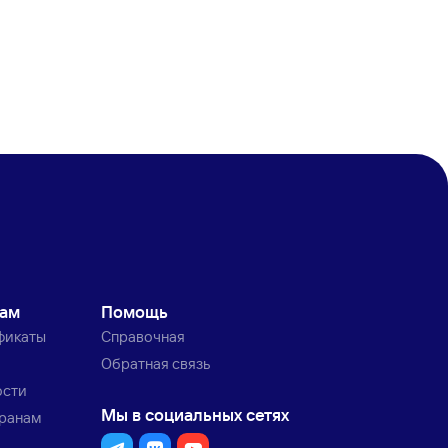
кам
Помощь
фикаты
Справочная
Обратная связь
ости
Мы в социальных сетях
транам