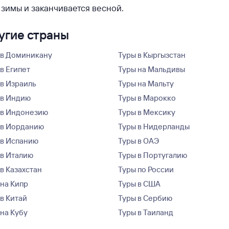
 зимы и заканчивается весной.
ругие страны
 в Доминикану
Туры в Кыргызстан
в Египет
Туры на Мальдивы
 в Израиль
Туры на Мальту
 в Индию
Туры в Марокко
 в Индонезию
Туры в Мексику
 в Иорданию
Туры в Нидерланды
 в Испанию
Туры в ОАЭ
 в Италию
Туры в Португалию
в Казахстан
Туры по России
 на Кипр
Туры в США
 в Китай
Туры в Сербию
 на Кубу
Туры в Таиланд