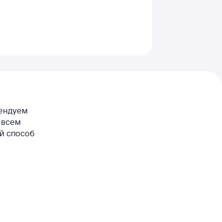
мендуем
 всем
ый способ