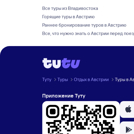
Все туры из Владивостока
Горящие туры в Австрию
Раннее бронирование туров в Австрию
Все, что нужно знать о Австрии перед пое
Туту
Туры
Отдых в Австрии
Туры в А
Приложение Туту