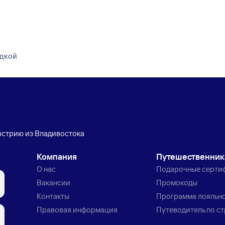
здкой
встрию из Владивостока
Компания
Путешественни
О нас
Подарочные серти
Вакансии
Промокоды
Контакты
Программа лояльн
Правовая информация
Путеводитель по с