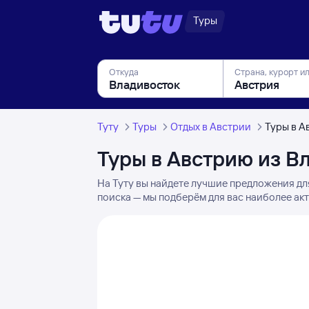
Туры
Откуда
Страна, курорт и
Туту
Туры
Отдых в Австрии
Туры в А
Туры в Австрию из В
На Туту вы найдете лучшие предложения дл
поиска — мы подберём для вас наиболее ак