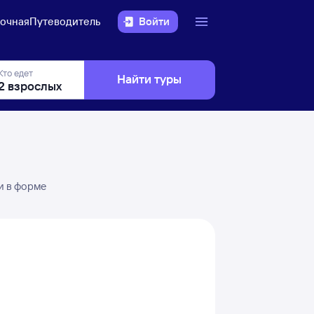
очная
Путеводитель
Войти
Кто едет
Найти туры
и в форме