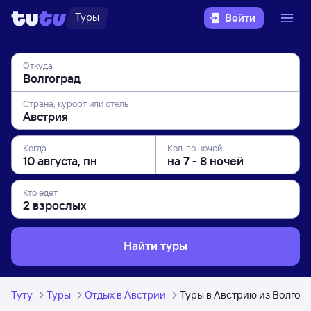
Туры
Войти
Откуда
Страна, курорт или отель
Когда
Кол-во ночей
Кто едет
Найти туры
Туту
Туры
Отдых в Австрии
Туры в Австрию из Волгог