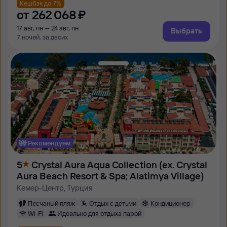
Кешбэк до 7%
от
262 ⁠068 ⁠₽
17 авг, пн — 24 авг, пн
Выбрать
7 ночей, за двоих
Рекомендуем
5
Crystal Aura Aqua Collection (ex. Crystal
Aura Beach Resort & Spa; Alatimya Village)
Кемер-Центр, Турция
Песчаный пляж
Отдых с детьми
Кондиционер
Wi-Fi
Идеально для отдыха парой