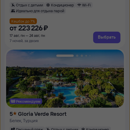
Отдых с детьми
Кондиционер
Wi-Fi
Идеально для отдыха парой
Кешбэк до 7%
от
223 ⁠226 ⁠₽
17 авг, пн — 24 авг, пн
Выбрать
7 ночей, за двоих
Рекомендуем
5
Gloria Verde Resort
Белек, Турция
Песчаный пляж
Отдых с детьми
Кондиционер