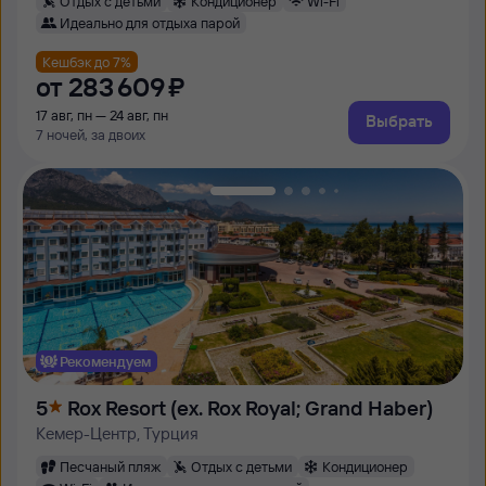
Отдых с детьми
Кондиционер
Wi-Fi
Идеально для отдыха парой
Кешбэк до 7%
от
283 ⁠609 ⁠₽
17 авг, пн — 24 авг, пн
Выбрать
7 ночей, за двоих
Рекомендуем
5
Rox Resort (ex. Rox Royal; Grand Haber)
Кемер-Центр, Турция
Песчаный пляж
Отдых с детьми
Кондиционер