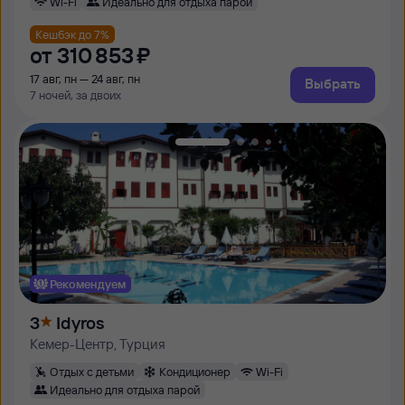
Wi-Fi
Идеально для отдыха парой
Кешбэк до 7%
от
310 ⁠853 ⁠₽
17 авг, пн — 24 авг, пн
Выбрать
7 ночей, за двоих
Рекомендуем
3
Idyros
Кемер-Центр, Турция
Отдых с детьми
Кондиционер
Wi-Fi
Идеально для отдыха парой