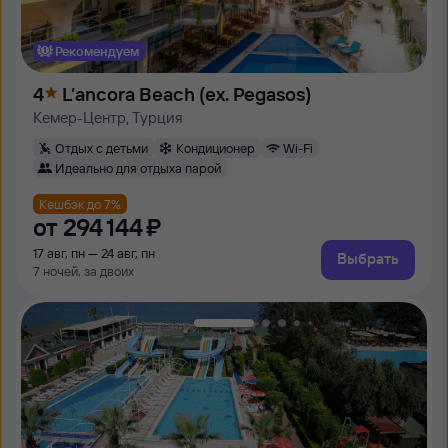
Рекомендуем
4
L’ancora Beach (ex. Pegasos)
Кемер-Центр, Турция
Отдых с детьми
Кондиционер
Wi-Fi
Идеально для отдыха парой
Кешбэк до 7%
от
294 ⁠144 ⁠₽
17 авг, пн — 24 авг, пн
Выбрать
7 ночей, за двоих