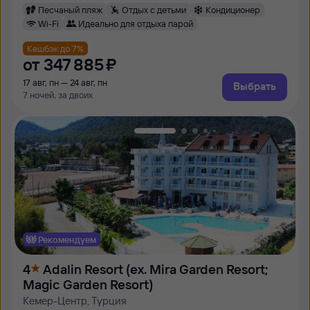
Песчаный пляж
Отдых с детьми
Кондиционер
Wi-Fi
Идеально для отдыха парой
Кешбэк до 7%
от
347 ⁠885 ⁠₽
17 авг, пн — 24 авг, пн
Выбрать
7 ночей, за двоих
Рекомендуем
4
Adalin Resort (ex. Mira Garden Resort;
Magic Garden Resort)
Кемер-Центр, Турция