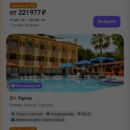
Кешбэк до 7%
от
221 ⁠977 ⁠₽
17 авг, пн — 24 авг, пн
Выбрать
7 ночей, за двоих
Рекомендуем
3
Fame
Кемер-Центр, Турция
Отдых с детьми
Кондиционер
Wi-Fi
Идеально для отдыха парой
Кешбэк до 7%