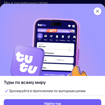
Мы в социальных сетях
Приложение Туту
О нас
Вакансии
Контакты
Правовая информация
Туры по всему миру
Используется программный комплекс
ООО «Глобус Медиа»
Бронируйте в приложении по выгодным ценам
При использовании материалов ссылка на
www.tutu.ru
обязательна
Политика обработки персональных данных
Найти тур