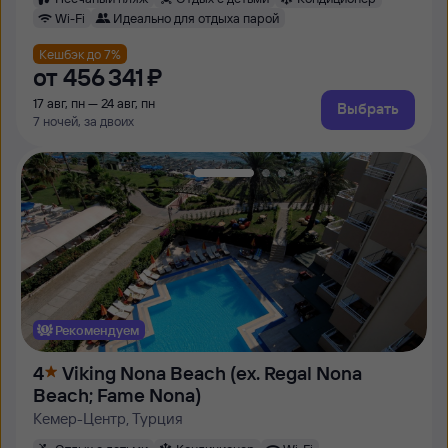
Wi-Fi
Идеально для отдыха парой
Кешбэк до 7%
от
456 ⁠341 ⁠₽
17 авг, пн — 24 авг, пн
Выбрать
7 ночей, за двоих
Рекомендуем
4
Viking Nona Beach (ex. Regal Nona
Beach; Fame Nona)
Кемер-Центр, Турция