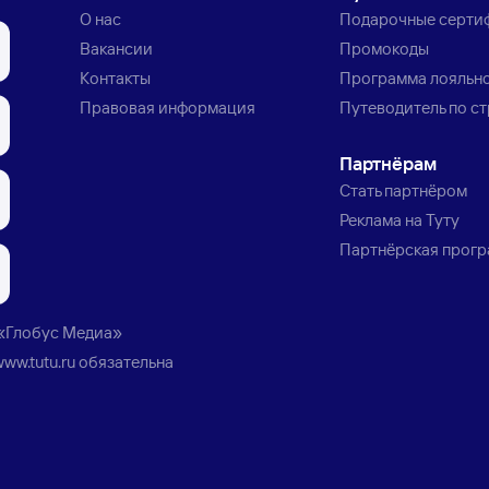
О нас
Подарочные серти
Вакансии
Промокоды
Контакты
Программа лояльн
Правовая информация
Путеводитель по с
Партнёрам
Стать партнёром
Реклама на Туту
Партнёрская прог
«Глобус Медиа»
www.tutu.ru
обязательна