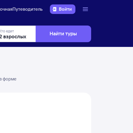
очная
Путеводитель
Войти
Кто едет
Найти туры
 в форме