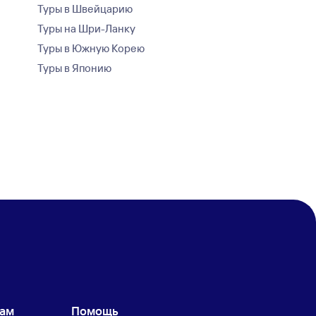
Туры в Швейцарию
Туры на Шри-Ланку
Туры в Южную Корею
Туры в Японию
кам
Помощь