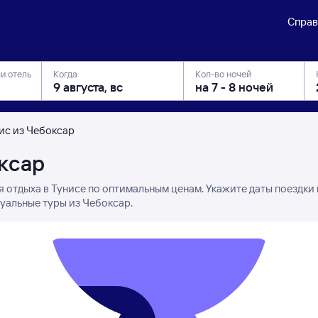
Справ
ли отель
Когда
Кол-во ночей
нис из Чебоксар
оксар
я отдыха в Тунисе по оптимальным ценам. Укажите даты поездки
туальные туры из Чебоксар.