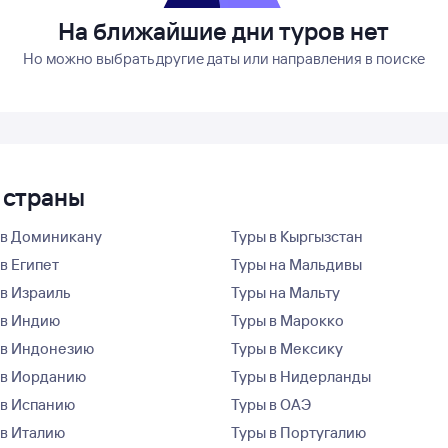
На ближайшие дни туров нет
Но можно выбрать другие даты или направления в поиске
 страны
 в Доминикану
Туры в Кыргызстан
в Египет
Туры на Мальдивы
 в Израиль
Туры на Мальту
 в Индию
Туры в Марокко
 в Индонезию
Туры в Мексику
 в Иорданию
Туры в Нидерланды
 в Испанию
Туры в ОАЭ
 в Италию
Туры в Португалию