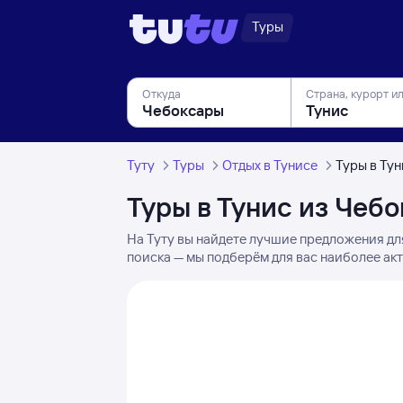
Туры
Откуда
Страна, курорт и
Туту
Туры
Отдых в Тунисе
Туры в Ту
Туры в Тунис из Чеб
На Туту вы найдете лучшие предложения дл
поиска — мы подберём для вас наиболее ак