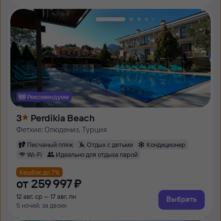
Рекомендуем
3
Perdikia Beach
Фетхие: Олюдениз, Турция
Песчаный пляж
Отдых с детьми
Кондиционер
Wi-Fi
Идеально для отдыха парой
Кешбэк до 7%
от
259 ⁠997 ⁠₽
12 авг, ср — 17 авг, пн
Выбрать
5 ночей, за двоих