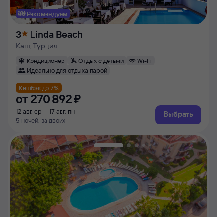
Рекомендуем
3
Linda Beach
Каш, Турция
Кондиционер
Отдых с детьми
Wi-Fi
Идеально для отдыха парой
Кешбэк до 7%
от
270 ⁠892 ⁠₽
12 авг, ср — 17 авг, пн
Выбрать
5 ночей, за двоих