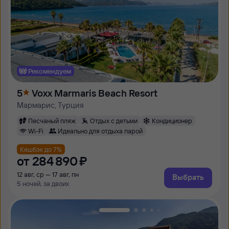
Рекомендуем
5
Voxx Marmaris Beach Resort
Мармарис, Турция
Песчаный пляж
Отдых с детьми
Кондиционер
Wi-Fi
Идеально для отдыха парой
Кешбэк до 7%
от
284 ⁠890 ⁠₽
12 авг, ср — 17 авг, пн
Выбрать
5 ночей, за двоих