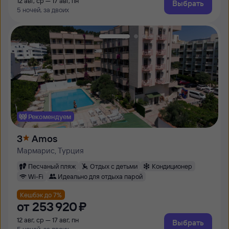
12 авг, ср — 17 авг, пн
Выбрать
5 ночей, за двоих
Рекомендуем
3
Amos
Мармарис, Турция
Песчаный пляж
Отдых с детьми
Кондиционер
Wi-Fi
Идеально для отдыха парой
Кешбэк до 7%
от
253 ⁠920 ⁠₽
12 авг, ср — 17 авг, пн
Выбрать