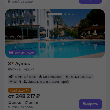
5 ночей, за двоих
Рекомендуем
3
Aymes
Фетхие, Турция
Песчаный пляж
Кондиционер
Отдых с детьми
Wi-Fi
Идеально для отдыха парой
Кешбэк до 7%
от
248 ⁠217 ⁠₽
12 авг, ср — 17 авг, пн
Выбрать
5 ночей, за двоих