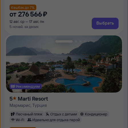
Кешбэк до 7%
от
276 ⁠566 ⁠₽
12 авг, ср — 17 авг, пн
Выбрать
5 ночей, за двоих
Рекомендуем
5
Marti Resort
Мармарис, Турция
Песчаный пляж
Отдых с детьми
Кондиционер
Wi-Fi
Идеально для отдыха парой