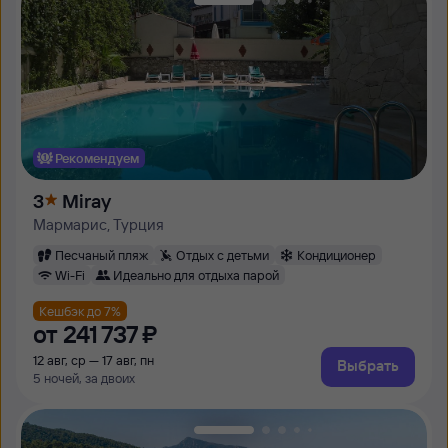
Рекомендуем
3
Miray
Мармарис, Турция
Песчаный пляж
Отдых с детьми
Кондиционер
Wi-Fi
Идеально для отдыха парой
Кешбэк до 7%
от
241 ⁠737 ⁠₽
12 авг, ср — 17 авг, пн
Выбрать
5 ночей, за двоих