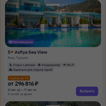
Рекомендуем
5
Asfiya Sea View
Каш, Турция
Отдых с детьми
Кондиционер
Wi-Fi
Идеально для отдыха парой
Кешбэк до 7%
от
296 ⁠816 ⁠₽
12 авг, ср — 17 авг, пн
Выбрать
5 ночей, за двоих