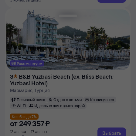
5 ночей, за двоих
Рекомендуем
3
B&B Yuzbasi Beach (ex. Bliss Beach;
Yuzbasi Hotel)
Мармарис, Турция
Песчаный пляж
Отдых с детьми
Кондиционер
Wi-Fi
Идеально для отдыха парой
Кешбэк до 7%
от
249 ⁠357 ⁠₽
12 авг, ср — 17 авг, пн
Выбрать