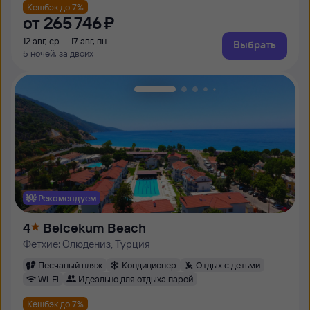
Кешбэк до 7%
от
265 ⁠746 ⁠₽
12 авг, ср — 17 авг, пн
Выбрать
5 ночей, за двоих
Рекомендуем
4
Belcekum Beach
Фетхие: Олюдениз, Турция
Песчаный пляж
Кондиционер
Отдых с детьми
Wi-Fi
Идеально для отдыха парой
Кешбэк до 7%