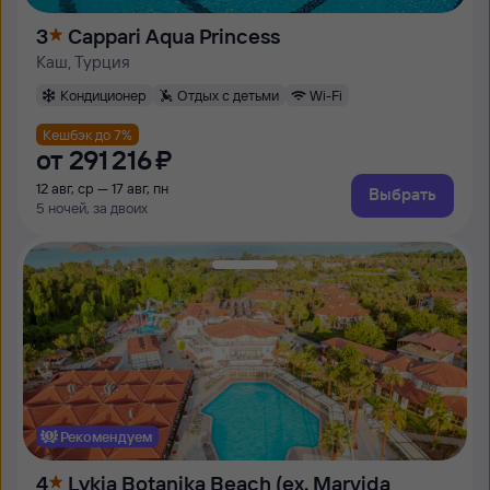
3
Cappari Aqua Princess
Каш, Турция
Кондиционер
Отдых с детьми
Wi-Fi
Кешбэк до 7%
от
291 ⁠216 ⁠₽
12 авг, ср — 17 авг, пн
Выбрать
5 ночей, за двоих
Рекомендуем
4
Lykia Botanika Beach (ex. Marvida