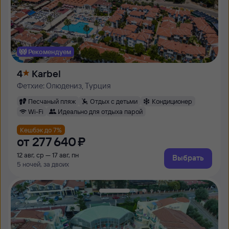
Рекомендуем
4
Karbel
Фетхие: Олюдениз, Турция
Песчаный пляж
Отдых с детьми
Кондиционер
Wi-Fi
Идеально для отдыха парой
Кешбэк до 7%
от
277 ⁠640 ⁠₽
12 авг, ср — 17 авг, пн
Выбрать
5 ночей, за двоих