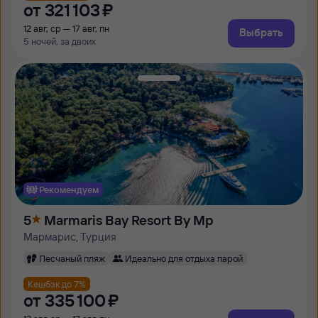
от
321 ⁠103 ⁠₽
12 авг, ср — 17 авг, пн
Выбрать
5 ночей, за двоих
Рекомендуем
5
Marmaris Bay Resort By Mp
Мармарис, Турция
Песчаный пляж
Идеально для отдыха парой
Кешбэк до 7%
от
335 ⁠100 ⁠₽