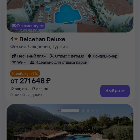
Рекомендуем
4
Belcehan Deluxe
Фетхие: Олюдениз, Турция
Песчаный пляж
Отдых с детьми
Кондиционер
Wi-Fi
Идеально для отдыха парой
Кешбэк до 7%
от
271 ⁠648 ⁠₽
12 авг, ср — 17 авг, пн
Выбрать
5 ночей, за двоих