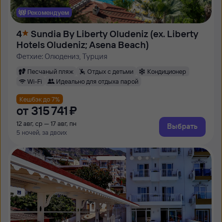
Рекомендуем
4
Sundia By Liberty Oludeniz (ex. Liberty
Hotels Oludeniz; Asena Beach)
Фетхие: Олюдениз, Турция
Песчаный пляж
Отдых с детьми
Кондиционер
Wi-Fi
Идеально для отдыха парой
Кешбэк до 7%
от
315 ⁠741 ⁠₽
12 авг, ср — 17 авг, пн
Выбрать
5 ночей, за двоих