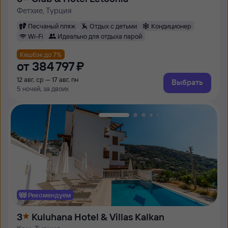
Фетхие, Турция
Песчаный пляж
Отдых с детьми
Кондиционер
Wi-Fi
Идеально для отдыха парой
Кешбэк до 7%
от
384 ⁠797 ⁠₽
12 авг, ср — 17 авг, пн
Выбрать
5 ночей, за двоих
Рекомендуем
3
Kuluhana Hotel & Villas Kalkan