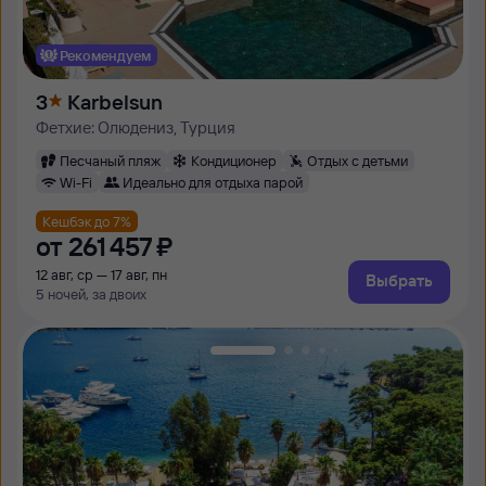
Рекомендуем
3
Karbelsun
Фетхие: Олюдениз, Турция
Песчаный пляж
Кондиционер
Отдых с детьми
Wi-Fi
Идеально для отдыха парой
Кешбэк до 7%
от
261 ⁠457 ⁠₽
12 авг, ср — 17 авг, пн
Выбрать
5 ночей, за двоих