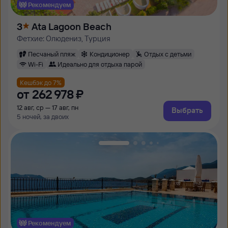
Рекомендуем
3
Ata Lagoon Beach
Фетхие: Олюдениз, Турция
Песчаный пляж
Кондиционер
Отдых с детьми
Wi-Fi
Идеально для отдыха парой
Кешбэк до 7%
от
262 ⁠978 ⁠₽
12 авг, ср — 17 авг, пн
Выбрать
5 ночей, за двоих
Рекомендуем