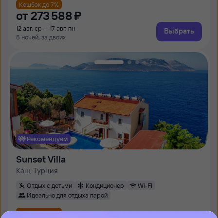
Кешбэк до 7%
от
273 ⁠588 ⁠₽
12 авг, ср — 17 авг, пн
Выбрать
5 ночей, за двоих
Рекомендуем
Sunset Villa
Каш, Турция
Отдых с детьми
Кондиционер
Wi-Fi
Идеально для отдыха парой
Кешбэк до 7%