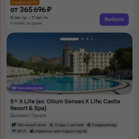
Кешбэк до 7%
от
365 ⁠696 ⁠₽
12 авг, ср — 17 авг, пн
Выбрать
5 ночей, за двоих
Рекомендуем
5
X Life (ex. Otium Senses X Life; Castle
Resort & Spa)
Даламан, Турция
Песчаный пляж
Отдых с детьми
Кондиционер
Wi-Fi
Идеально для отдыха парой