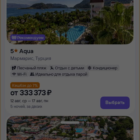
Рекомендуем
5
Aqua
Мармарис, Турция
Песчаный пляж
Отдых с детьми
Кондиционер
Wi-Fi
Идеально для отдыха парой
Кешбэк до 7%
от
333 ⁠373 ⁠₽
12 авг, ср — 17 авг, пн
Выбрать
5 ночей, за двоих