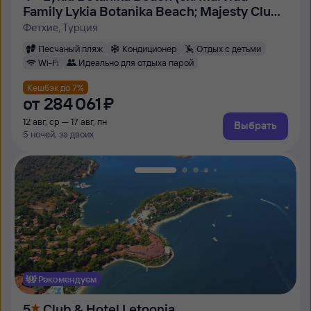
Family Lykia Botanika Beach; Majesty Club
Lykia Botanika)
Фетхие, Турция
Песчаный пляж
Кондиционер
Отдых с детьми
Wi-Fi
Идеально для отдыха парой
Кешбэк до 7%
от
284 ⁠061 ⁠₽
12 авг, ср — 17 авг, пн
Выбрать
5 ночей, за двоих
Рекомендуем
5
Club & Hotel Letoonia