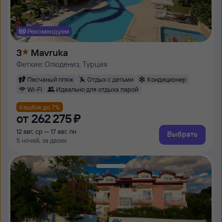
Рекомендуем
3
Mavruka
Фетхие: Олюдениз, Турция
Песчаный пляж
Отдых с детьми
Кондиционер
Wi-Fi
Идеально для отдыха парой
Кешбэк до 7%
от
262 ⁠275 ⁠₽
12 авг, ср — 17 авг, пн
Выбрать
5 ночей, за двоих