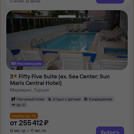
5 ночей, за двоих
Рекомендуем
3
Fifty Five Suite (ex. Sea Center; Sun
Maris Central Hotel)
Мармарис, Турция
Песчаный пляж
Отдых с детьми
Кондиционер
Wi-Fi
Кешбэк до 7%
от
255 ⁠412 ⁠₽
12 авг, ср — 17 авг, пн
Выбрать