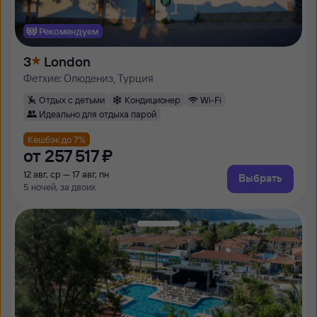
Рекомендуем
3
London
Фетхие: Олюдениз, Турция
Отдых с детьми
Кондиционер
Wi-Fi
Идеально для отдыха парой
Кешбэк до 7%
от
257 ⁠517 ⁠₽
12 авг, ср — 17 авг, пн
Выбрать
5 ночей, за двоих