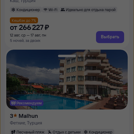
Каш, Турция
Кондиционер
Wi-Fi
Идеально для отдыха парой
Кешбэк до 7%
от
266 ⁠227 ⁠₽
12 авг, ср — 17 авг, пн
Выбрать
5 ночей, за двоих
Рекомендуем
3
Malhun
Фетхие, Турция
Песчаный пляж
Отдых с детьми
Кондиционер