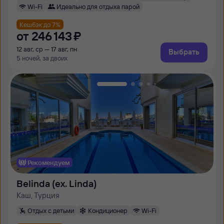
Wi-Fi
Идеально для отдыха парой
Кешбэк до 7%
от
246 ⁠143 ⁠₽
12 авг, ср — 17 авг, пн
Выбрать
5 ночей, за двоих
Рекомендуем
Belinda (ex. Linda)
Каш, Турция
Отдых с детьми
Кондиционер
Wi-Fi