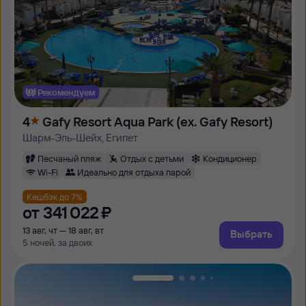
Рекомендуем
4
Gafy Resort Aqua Park (ex. Gafy Resort)
Шарм-Эль-Шейх, Египет
Песчаный пляж
Отдых с детьми
Кондиционер
Wi-Fi
Идеально для отдыха парой
Кешбэк до 7%
от
341 ⁠022 ⁠₽
13 авг, чт — 18 авг, вт
Выбрать
5 ночей, за двоих