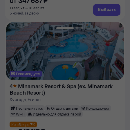
от
347 ⁠687 ⁠₽
13 авг, чт — 18 авг, вт
Выбрать
5 ночей, за двоих
Рекомендуем
4
Minamark Resort & Spa (ex. Minamark
Beach Resort)
Хургада, Египет
Песчаный пляж
Отдых с детьми
Кондиционер
Wi-Fi
Идеально для отдыха парой
Кешбэк до 7%