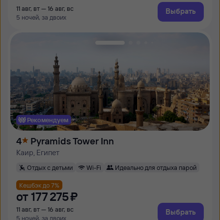
11 авг, вт — 16 авг, вс
Выбрать
5 ночей, за двоих
Рекомендуем
4
Pyramids Tower Inn
Каир, Египет
Отдых с детьми
Wi-Fi
Идеально для отдыха парой
Кешбэк до 7%
от
177 ⁠275 ⁠₽
11 авг, вт — 16 авг, вс
Выбрать
5 ночей, за двоих