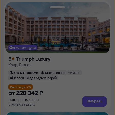
Рекомендуем
5
Triumph Luxury
Каир, Египет
Отдых с детьми
Кондиционер
Wi-Fi
Идеально для отдыха парой
Кешбэк до 7%
от
228 ⁠342 ⁠₽
11 авг, вт — 16 авг, вс
Выбрать
5 ночей, за двоих