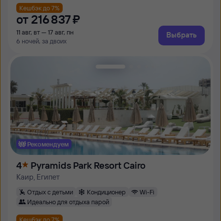
Кешбэк до 7%
от
216 ⁠837 ⁠₽
11 авг, вт — 17 авг, пн
Выбрать
6 ночей, за двоих
Рекомендуем
4
Pyramids Park Resort Cairo
Каир, Египет
Отдых с детьми
Кондиционер
Wi-Fi
Идеально для отдыха парой
Кешбэк до 7%