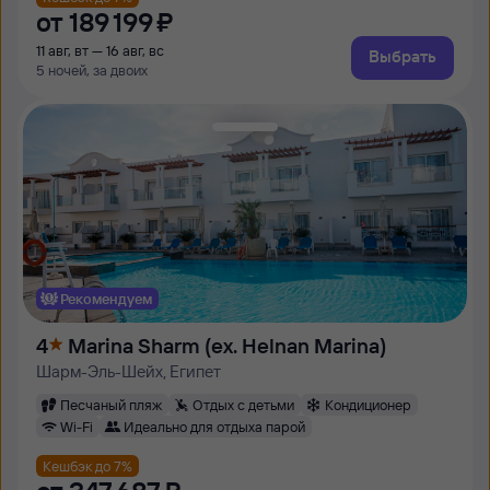
от
189 ⁠199 ⁠₽
11 авг, вт — 16 авг, вс
Выбрать
5 ночей, за двоих
Рекомендуем
4
Marina Sharm (ex. Helnan Marina)
Шарм-Эль-Шейх, Египет
Песчаный пляж
Отдых с детьми
Кондиционер
Wi-Fi
Идеально для отдыха парой
Кешбэк до 7%