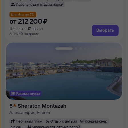
Идеально для отдыха парой
Кешбэк до 7%
от
212 ⁠200 ⁠₽
11 авг, вт — 17 авг, пн
Выбрать
6 ночей, за двоих
Рекомендуем
5
Sheraton Montazah
Александрия, Египет
Песчаный пляж
Отдых с детьми
Кондиционер
Wi-Fi
Идеально для отдыха парой