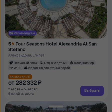
Рекомендуем
5
Four Seasons Hotel Alexandria At San
Stefano
Александрия, Египет
Песчаный пляж
Отдых с детьми
Кондиционер
Wi-Fi
Идеально для отдыха парой
Кешбэк до 7%
от
282 ⁠332 ⁠₽
11 авг, вт — 16 авг, вс
Выбрать
5 ночей, за двоих