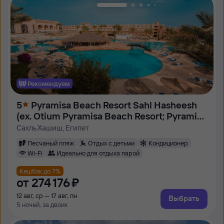
Рекомендуем
5
Pyramisa Beach Resort Sahl Hasheesh
(ex. Otium Pyramisa Beach Resort; Pyramisa
Sahl Hasheesh)
Сахль Хашиш, Египет
Песчаный пляж
Отдых с детьми
Кондиционер
Wi-Fi
Идеально для отдыха парой
Кешбэк до 7%
от
274 ⁠176 ⁠₽
12 авг, ср — 17 авг, пн
Выбрать
5 ночей, за двоих