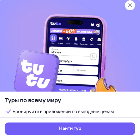
Рекомендуем
4
Pickalbatros Aqua Park Resort -
Hurghada (ex. Albatros Garden Resort)
Хургада, Египет
Песчаный пляж
Отдых с детьми
Кондиционер
Wi-Fi
Идеально для отдыха парой
Кешбэк до 7%
от
284 ⁠900 ⁠₽
12 авг, ср — 17 авг, пн
Выбрать
5 ночей, за двоих
Туры по всему миру
Бронируйте в приложении по выгодным ценам
Найти тур