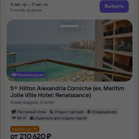
12 авг, ср — 17 авг, пн
Выбрать
5 ночей, за двоих
Рекомендуем
5
Hilton Alexandria Corniche (ex. Maritim
Jolie Ville Hotel; Renaissance)
Александрия, Египет
Песчаный пляж
Отдых с детьми
Кондиционер
Wi-Fi
Идеально для отдыха парой
Кешбэк до 7%
от
210 ⁠620 ⁠₽