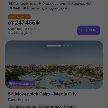
Песчаный пляж
Отдых с детьми
Кондиционер
Wi-Fi
Идеально для отдыха парой
Кешбэк до 7%
от
247 ⁠455 ⁠₽
12 авг, ср — 17 авг, пн
Выбрать
5 ночей, за двоих
Рекомендуем
5
Movenpick Cairo - Media City
Каир, Египет
Отдых с детьми
Кондиционер
Wi-Fi