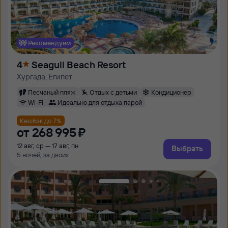
Рекомендуем
4
Seagull Beach Resort
Хургада, Египет
Песчаный пляж
Отдых с детьми
Кондиционер
Wi-Fi
Идеально для отдыха парой
Кешбэк до 7%
от
268 ⁠995 ⁠₽
12 авг, ср — 17 авг, пн
Выбрать
5 ночей, за двоих