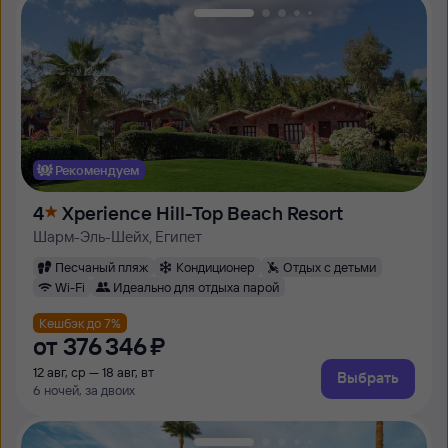
Рекомендуем
4
Xperience Hill-Top Beach Resort
Шарм-Эль-Шейх, Египет
Песчаный пляж
Кондиционер
Отдых с детьми
Wi-Fi
Идеально для отдыха парой
Кешбэк до 7%
от
376 ⁠346 ⁠₽
12 авг, ср — 18 авг, вт
Выбрать
6 ночей, за двоих