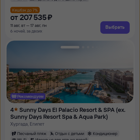
Кешбэк до 7%
от
207 ⁠535 ⁠₽
11 авг, вт — 17 авг, пн
Выбрать
6 ночей, за двоих
Рекомендуем
4
Sunny Days El Palacio Resort & SPA (ex.
Sunny Days Resort Spa & Aqua Park)
Хургада, Египет
Песчаный пляж
Отдых с детьми
Кондиционер
Wi-Fi
Идеально для отдыха парой