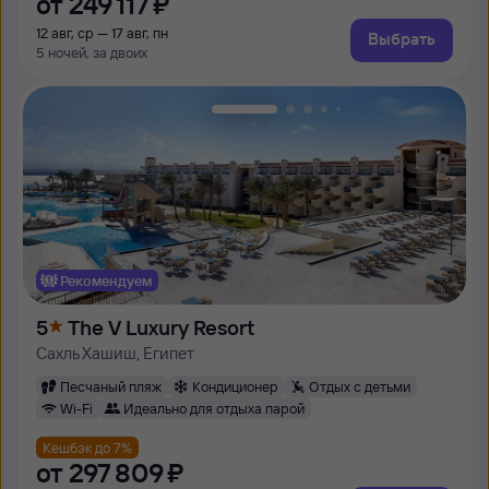
от
249 ⁠117 ⁠₽
12 авг, ср — 17 авг, пн
Выбрать
5 ночей, за двоих
Рекомендуем
5
The V Luxury Resort
Сахль Хашиш, Египет
Песчаный пляж
Кондиционер
Отдых с детьми
Wi-Fi
Идеально для отдыха парой
Кешбэк до 7%
от
297 ⁠809 ⁠₽