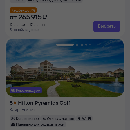
Кешбэк до 7%
от
265 ⁠915 ⁠₽
12 авг, ср — 17 авг, пн
Выбрать
5 ночей, за двоих
Рекомендуем
5
Hilton Pyramids Golf
Каир, Египет
Кондиционер
Отдых с детьми
Wi-Fi
Идеально для отдыха парой