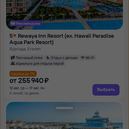
Рекомендуем
5
Rewaya Inn Resort (ex. Hawaii Paradise
Aqua Park Resort)
Хургада, Египет
Песчаный пляж
Отдых с детьми
Wi-Fi
Идеально для отдыха парой
Кешбэк до 7%
от
255 ⁠940 ⁠₽
12 авг, ср — 17 авг, пн
Выбрать
5 ночей, за двоих