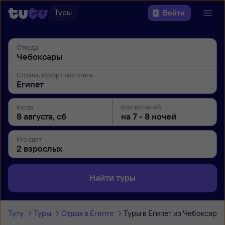
Туры
Войти
Откуда
Страна, курорт или отель
Когда
Кол-во ночей
Кто едет
Найти туры
Туту
Туры
Отдых в Египте
Туры в Египет из Чебоксар