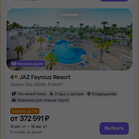
Рекомендуем
4
JAZ Fayrouz Resort
Шарм-Эль-Шейх, Египет
Песчаный пляж
Отдых с детьми
Кондиционер
Идеально для отдыха парой
Кешбэк до 7%
от
372 ⁠591 ⁠₽
13 авг, чт — 18 авг, вт
Выбрать
5 ночей, за двоих