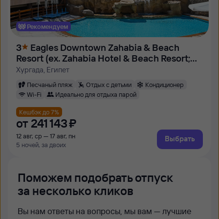
Рекомендуем
3
Eagles Downtown Zahabia & Beach
Resort (ex. Zahabia Hotel & Beach Resort;
Zahabia Village)
Хургада, Египет
Песчаный пляж
Отдых с детьми
Кондиционер
Wi-Fi
Идеально для отдыха парой
Кешбэк до 7%
от
241 ⁠143 ⁠₽
12 авг, ср — 17 авг, пн
Выбрать
5 ночей, за двоих
Поможем подобрать отпуск
за несколько кликов
Вы нам ответы на вопросы, мы вам — лучшие