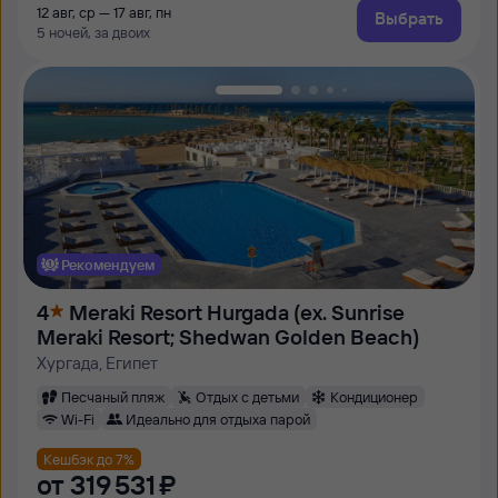
12 авг, ср — 17 авг, пн
Выбрать
5 ночей, за двоих
Рекомендуем
4
Meraki Resort Hurgada (ех. Sunrise
Meraki Resort; Shedwan Golden Beach)
Хургада, Египет
Песчаный пляж
Отдых с детьми
Кондиционер
Wi-Fi
Идеально для отдыха парой
Кешбэк до 7%
от
319 ⁠531 ⁠₽