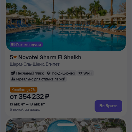
Рекомендуем
5
Novotel Sharm El Sheikh
Шарм-Эль-Шейх, Египет
Песчаный пляж
Кондиционер
Wi-Fi
Идеально для отдыха парой
Кешбэк до 7%
от
354 ⁠232 ⁠₽
13 авг, чт — 18 авг, вт
Выбрать
5 ночей, за двоих