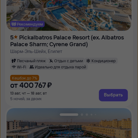
Рекомендуем
5
Pickalbatros Palace Resort (ex. Albatros
Palace Sharm; Cyrene Grand)
Шарм-Эль-Шейх, Египет
Песчаный пляж
Отдых с детьми
Кондиционер
Wi-Fi
Идеально для отдыха парой
Кешбэк до 7%
от
400 ⁠767 ⁠₽
13 авг, чт — 18 авг, вт
Выбрать
5 ночей, за двоих