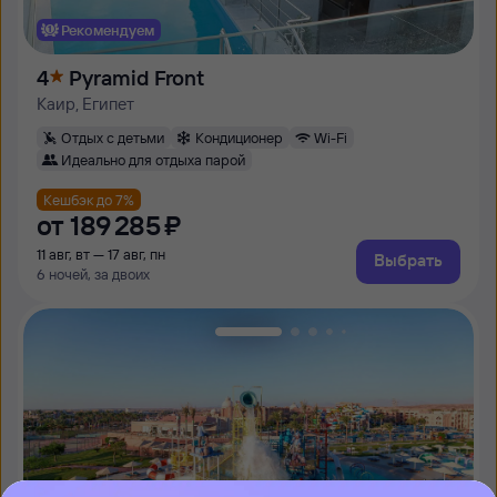
Рекомендуем
4
Pyramid Front
Каир, Египет
Отдых с детьми
Кондиционер
Wi-Fi
Идеально для отдыха парой
Кешбэк до 7%
от
189 ⁠285 ⁠₽
11 авг, вт — 17 авг, пн
Выбрать
6 ночей, за двоих