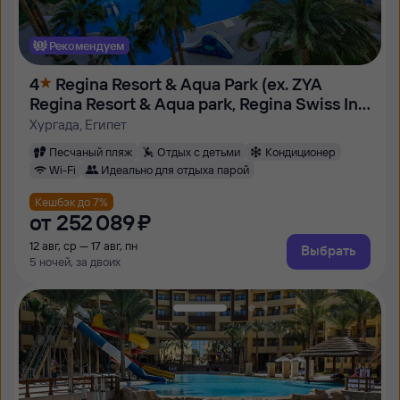
Рекомендуем
4
Regina Resort & Aqua Park (ex. ZYA
Regina Resort & Aqua park, Regina Swiss Inn
Resort)
Хургада, Египет
Песчаный пляж
Отдых с детьми
Кондиционер
Wi-Fi
Идеально для отдыха парой
Кешбэк до 7%
от
252 ⁠089 ⁠₽
12 авг, ср — 17 авг, пн
Выбрать
5 ночей, за двоих