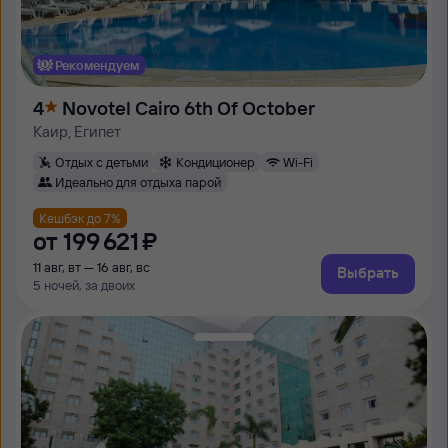
Рекомендуем
4
Novotel Cairo 6th Of October
Каир, Египет
Отдых с детьми
Кондиционер
Wi-Fi
Идеально для отдыха парой
Кешбэк до 7%
от
199 ⁠621 ⁠₽
11 авг, вт — 16 авг, вс
Выбрать
5 ночей, за двоих