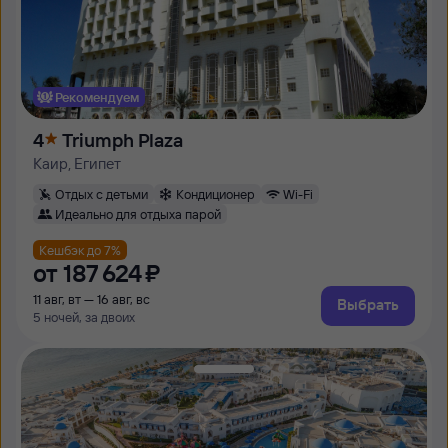
Рекомендуем
4
Triumph Plaza
Каир, Египет
Отдых с детьми
Кондиционер
Wi-Fi
Идеально для отдыха парой
Кешбэк до 7%
от
187 ⁠624 ⁠₽
11 авг, вт — 16 авг, вс
Выбрать
5 ночей, за двоих