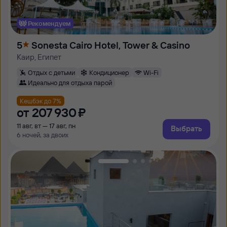
Рекомендуем
5
Sonesta Cairo Hotel, Tower & Casino
Каир, Египет
Отдых с детьми
Кондиционер
Wi-Fi
Идеально для отдыха парой
Кешбэк до 7%
от
207 ⁠930 ⁠₽
11 авг, вт — 17 авг, пн
Выбрать
6 ночей, за двоих