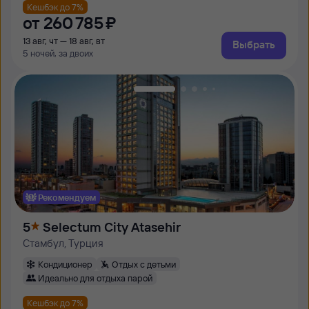
Кешбэк до 7%
от
260 ⁠785 ⁠₽
13 авг, чт — 18 авг, вт
Выбрать
5 ночей, за двоих
Рекомендуем
5
Selectum City Atasehir
Стамбул, Турция
Кондиционер
Отдых с детьми
Идеально для отдыха парой
Кешбэк до 7%