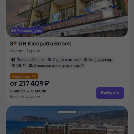
Рекомендуем
3
UH Kleopatra Bebek
Аланья, Турция
Песчаный пляж
Отдых с детьми
Кондиционер
Wi-Fi
Идеально для отдыха парой
Кешбэк до 7%
от
217 ⁠409 ⁠₽
12 авг, ср — 17 авг, пн
Выбрать
5 ночей, за двоих