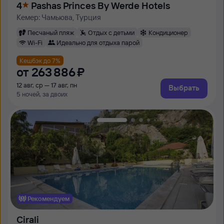
4
Pashas Princes By Werde Hotels
Кемер: Чамьюва, Турция
Песчаный пляж
Отдых с детьми
Кондиционер
Wi-Fi
Идеально для отдыха парой
Кешбэк до 7%
от
263 ⁠886 ⁠₽
12 авг, ср — 17 авг, пн
Выбрать
5 ночей, за двоих
Рекомендуем
Cirali