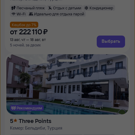
Песчаный пляж
Отдых с детьми
Кондиционер
Wi-Fi
Идеально для отдыха парой
Кешбэк до 7%
от
222 ⁠110 ⁠₽
13 авг, чт — 18 авг, вт
Выбрать
5 ночей, за двоих
Рекомендуем
5
Three Points
Кемер: Бельдиби, Турция