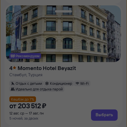
Рекомендуем
4
Momento Hotel Beyazit
Стамбул, Турция
Отдых с детьми
Кондиционер
Wi-Fi
Идеально для отдыха парой
Кешбэк до 7%
от
203 ⁠512 ⁠₽
12 авг, ср — 17 авг, пн
Выбрать
5 ночей, за двоих