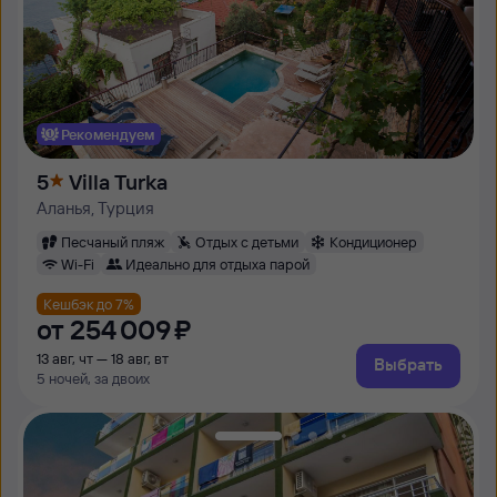
Рекомендуем
5
Villa Turka
Аланья, Турция
Песчаный пляж
Отдых с детьми
Кондиционер
Wi-Fi
Идеально для отдыха парой
Кешбэк до 7%
от
254 ⁠009 ⁠₽
13 авг, чт — 18 авг, вт
Выбрать
5 ночей, за двоих