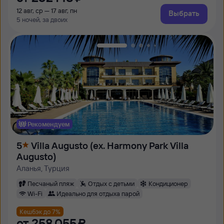
12 авг, ср — 17 авг, пн
Выбрать
5 ночей, за двоих
Рекомендуем
5
Villa Augusto (ex. Harmony Park Villa
Augusto)
Аланья, Турция
Песчаный пляж
Отдых с детьми
Кондиционер
Wi-Fi
Идеально для отдыха парой
Кешбэк до 7%
от
258 ⁠055 ⁠₽