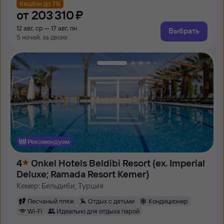
Кешбэк до 7%
от
203 ⁠310 ⁠₽
12 авг, ср — 17 авг, пн
Выбрать
5 ночей, за двоих
Рекомендуем
4
Onkel Hotels Beldibi Resort (ex. Imperial
Deluxe; Ramada Resort Kemer)
Кемер: Бельдиби, Турция
Песчаный пляж
Отдых с детьми
Кондиционер
Wi-Fi
Идеально для отдыха парой