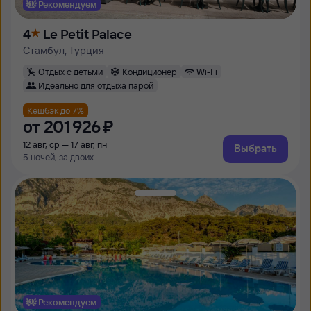
Рекомендуем
4
Le Petit Palace
Стамбул, Турция
Отдых с детьми
Кондиционер
Wi-Fi
Идеально для отдыха парой
Кешбэк до 7%
от
201 ⁠926 ⁠₽
12 авг, ср — 17 авг, пн
Выбрать
5 ночей, за двоих
Рекомендуем