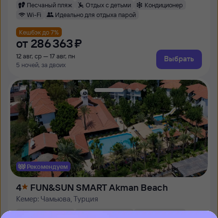
Песчаный пляж
Отдых с детьми
Кондиционер
Wi-Fi
Идеально для отдыха парой
Кешбэк до 7%
от
286 ⁠363 ⁠₽
12 авг, ср — 17 авг, пн
Выбрать
5 ночей, за двоих
Рекомендуем
4
FUN&SUN SMART Akman Beach
Кемер: Чамьюва, Турция
Песчаный пляж
Отдых с детьми
Кондиционер