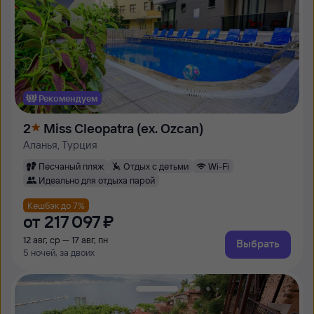
Рекомендуем
2
Miss Cleopatra (ex. Ozcan)
Аланья, Турция
Песчаный пляж
Отдых с детьми
Wi-Fi
Идеально для отдыха парой
Кешбэк до 7%
от
217 ⁠097 ⁠₽
12 авг, ср — 17 авг, пн
Выбрать
5 ночей, за двоих