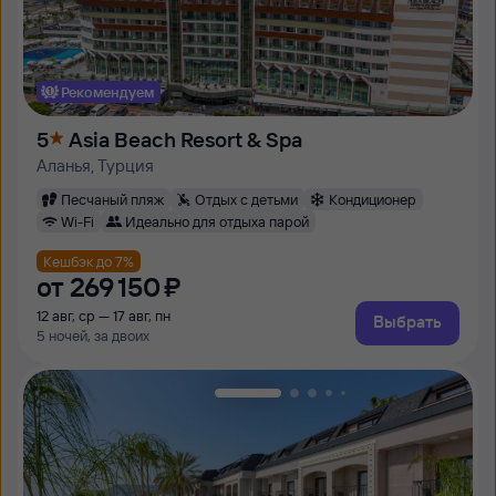
Рекомендуем
5
Asia Beach Resort & Spa
Аланья, Турция
Песчаный пляж
Отдых с детьми
Кондиционер
Wi-Fi
Идеально для отдыха парой
Кешбэк до 7%
от
269 ⁠150 ⁠₽
12 авг, ср — 17 авг, пн
Выбрать
5 ночей, за двоих