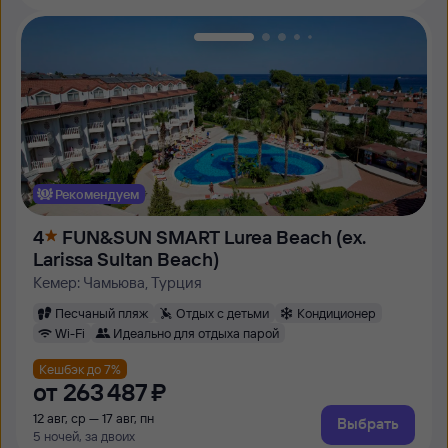
Рекомендуем
4
FUN&SUN SMART Lurea Beach (ex.
Larissa Sultan Beach)
Кемер: Чамьюва, Турция
Песчаный пляж
Отдых с детьми
Кондиционер
Wi-Fi
Идеально для отдыха парой
Кешбэк до 7%
от
263 ⁠487 ⁠₽
12 авг, ср — 17 авг, пн
Выбрать
5 ночей, за двоих