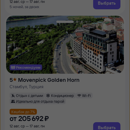
12 авг, ср — 17 авг, пн
Выбрать
5 ночей, за двоих
Рекомендуем
5
Movenpick Golden Horn
Стамбул, Турция
Отдых с детьми
Кондиционер
Wi-Fi
Идеально для отдыха парой
Кешбэк до 7%
от
205 ⁠692 ⁠₽
12 авг, ср — 17 авг, пн
Выбрать