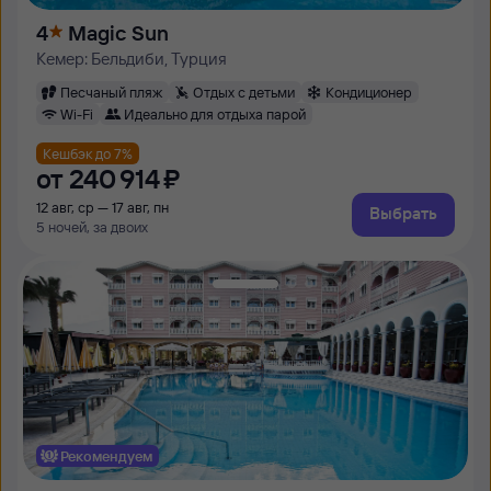
4
Magic Sun
Кемер: Бельдиби, Турция
Песчаный пляж
Отдых с детьми
Кондиционер
Wi-Fi
Идеально для отдыха парой
Кешбэк до 7%
от
240 ⁠914 ⁠₽
12 авг, ср — 17 авг, пн
Выбрать
5 ночей, за двоих
Рекомендуем