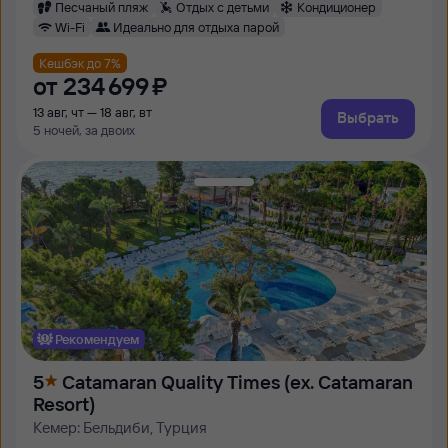
Песчаный пляж
Отдых с детьми
Кондиционер
Wi-Fi
Идеально для отдыха парой
Кешбэк до 7%
от
234 ⁠699 ⁠₽
13 авг, чт — 18 авг, вт
Выбрать
5 ночей, за двоих
Рекомендуем
5
Catamaran Quality Times (ex. Catamaran
Resort)
Кемер: Бельдиби, Турция