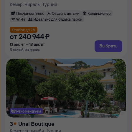
Кемер: Чиралы, Турция
Песчаный пляж
Отдых с детьми
Кондиционер
Wi-Fi
Идеально для отдыха парой
Кешбэк до 7%
от
240 ⁠944 ⁠₽
13 авг, чт — 18 авг, вт
Выбрать
5 ночей, за двоих
Рекомендуем
3
Unal Boutique
Кемер: Бельдиби, Турция