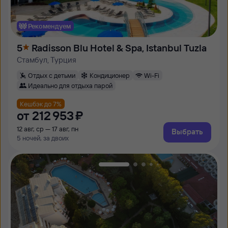
Рекомендуем
5
Radisson Blu Hotel & Spa, Istanbul Tuzla
Стамбул, Турция
Отдых с детьми
Кондиционер
Wi-Fi
Идеально для отдыха парой
Кешбэк до 7%
от
212 ⁠953 ⁠₽
12 авг, ср — 17 авг, пн
Выбрать
5 ночей, за двоих