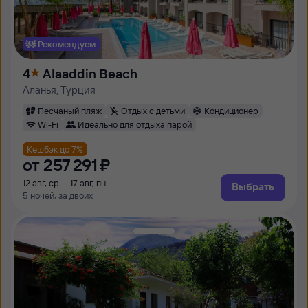
Рекомендуем
4
Alaaddin Beach
Аланья, Турция
Песчаный пляж
Отдых с детьми
Кондиционер
Wi-Fi
Идеально для отдыха парой
Кешбэк до 7%
от
257 ⁠291 ⁠₽
12 авг, ср — 17 авг, пн
Выбрать
5 ночей, за двоих