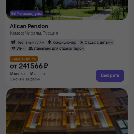
Рекомендуем
Alican Pension
Кемер: Чиралы, Турция
Песчаный пляж
Кондиционер
Отдых с детьми
Wi-Fi
Идеально для отдыха парой
Кешбэк до 7%
от
241 ⁠566 ⁠₽
13 авг, чт — 18 авг, вт
Выбрать
5 ночей, за двоих