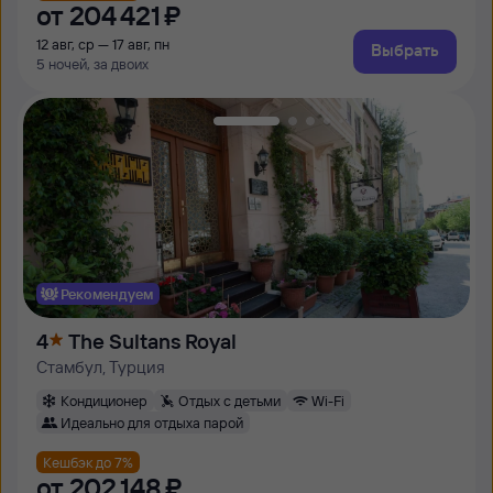
от
204 ⁠421 ⁠₽
12 авг, ср — 17 авг, пн
Выбрать
5 ночей, за двоих
Рекомендуем
4
The Sultans Royal
Стамбул, Турция
Кондиционер
Отдых с детьми
Wi-Fi
Идеально для отдыха парой
Кешбэк до 7%
от
202 ⁠148 ⁠₽