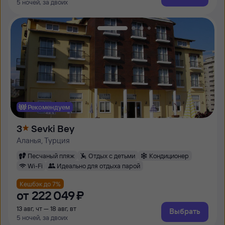
5 ночей, за двоих
Рекомендуем
3
Sevki Bey
Аланья, Турция
Песчаный пляж
Отдых с детьми
Кондиционер
Wi-Fi
Идеально для отдыха парой
Кешбэк до 7%
от
222 ⁠049 ⁠₽
13 авг, чт — 18 авг, вт
Выбрать
5 ночей, за двоих