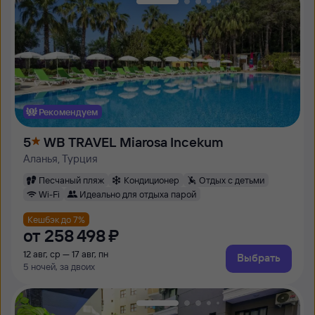
Рекомендуем
5
WB TRAVEL Miarosa Incekum
Аланья, Турция
Песчаный пляж
Кондиционер
Отдых с детьми
Wi-Fi
Идеально для отдыха парой
Кешбэк до 7%
от
258 ⁠498 ⁠₽
12 авг, ср — 17 авг, пн
Выбрать
5 ночей, за двоих