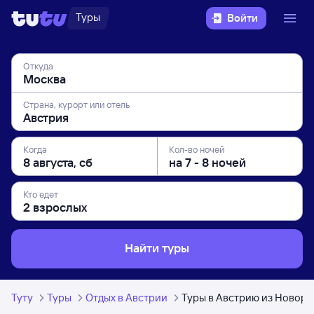
Туры
Войти
Откуда
Страна, курорт или отель
Когда
Кол-во ночей
Кто едет
Найти туры
Туту
Туры
Отдых в Австрии
Туры в Австрию из Новор