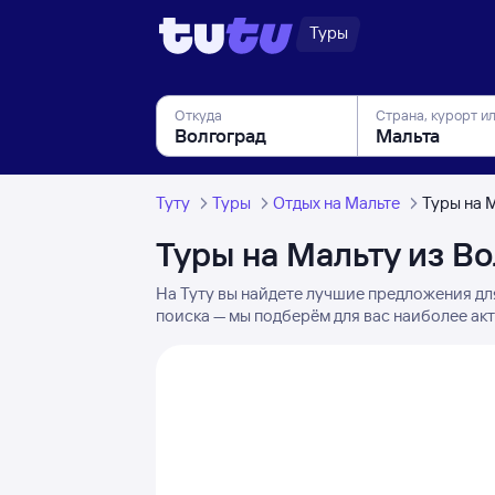
Туры
Откуда
Страна, курорт и
Туту
Туры
Отдых на Мальте
Туры на 
Туры на Мальту из В
На Туту вы найдете лучшие предложения дл
поиска — мы подберём для вас наиболее акт