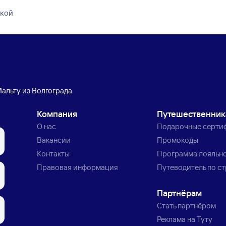
дкой
Мальту из Волгограда
Компания
Путешественни
О нас
Подарочные серти
Вакансии
Промокоды
Контакты
Программа лояльн
Правовая информация
Путеводитель по с
Партнёрам
Стать партнёром
Реклама на Туту