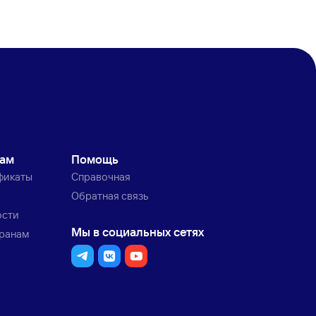
кам
Помощь
фикаты
Справочная
Обратная связь
ости
Мы в социальных сетях
транам