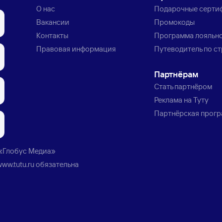
О нас
Подарочные серти
Вакансии
Промокоды
Контакты
Программа лояльн
Правовая информация
Путеводитель по с
Партнёрам
Стать партнёром
Реклама на Туту
Партнёрская прог
«Глобус Медиа»
www.tutu.ru
обязательна