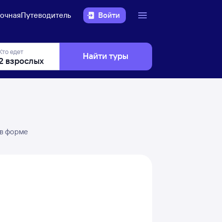
очная
Путеводитель
Войти
Кто едет
Найти туры
 в форме