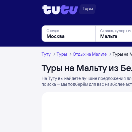
Туры
Откуда
Страна, курорт и
Туту
Туры
Отдых на Мальте
Туры на 
Туры на Мальту из Б
На Туту вы найдете лучшие предложения дл
поиска — мы подберём для вас наиболее акт