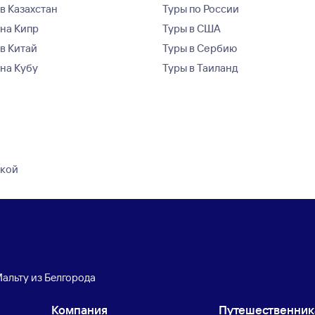
в Казахстан
Туры по России
 на Кипр
Туры в США
 в Китай
Туры в Сербию
 на Кубу
Туры в Таиланд
дкой
Мальту из Белгорода
Компания
Путешественни