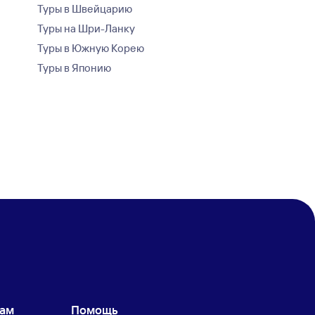
Туры в Швейцарию
Туры на Шри-Ланку
Туры в Южную Корею
Туры в Японию
кам
Помощь