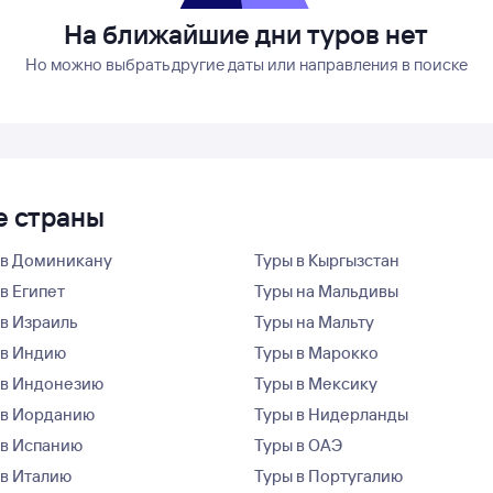
На ближайшие дни туров нет
Но можно выбрать другие даты или направления в поиске
е страны
 в Доминикану
Туры в Кыргызстан
в Египет
Туры на Мальдивы
 в Израиль
Туры на Мальту
 в Индию
Туры в Марокко
 в Индонезию
Туры в Мексику
 в Иорданию
Туры в Нидерланды
 в Испанию
Туры в ОАЭ
 в Италию
Туры в Португалию