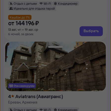
Отдых с детьми
Wi-Fi
Кондиционер
Идеально для отдыха парой
Кешбэк до 7%
от
144 ⁠196 ⁠₽
13 авг, чт — 19 авг, ср
Выбрать
6 ночей, за двоих
Рекомендуем
4
Aviatrans (Авиатранс)
Ереван, Армения
Отдых с детьми
Wi-Fi
Кондиционер