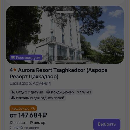
Рекомендуем
4
Aurora Resort Tsaghkadzor (Аврора
Резорт Цахкадзор)
Цахкадзор, Армения
Отдых с детьми
Кондиционер
Wi-Fi
Идеально для отдыха парой
Кешбэк до 7%
от
147 ⁠684 ⁠₽
12 авг, ср — 19 авг, ср
Выбрать
7 ночей, за двоих