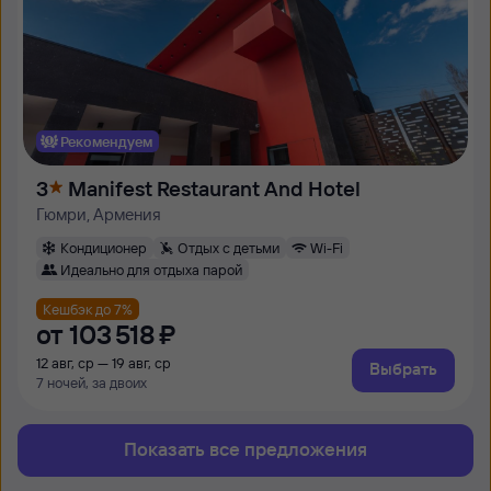
Рекомендуем
3
Manifest Restaurant And Hotel
Гюмри, Армения
Кондиционер
Отдых с детьми
Wi-Fi
Идеально для отдыха парой
Кешбэк до 7%
от
103 ⁠518 ⁠₽
12 авг, ср — 19 авг, ср
Выбрать
7 ночей, за двоих
Показать все предложения