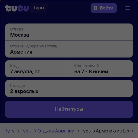
Туры
Войти
Откуда
Страна, курорт или отель
Когда
Кол-во ночей
Кто едет
Найти туры
Туту
Туры
Отдых в Армении
Туры в Армению из Белгор