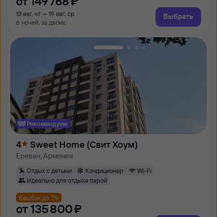
от
149 ⁠768 ⁠₽
13 авг, чт — 19 авг, ср
Выбрать
6 ночей, за двоих
Рекомендуем
4
Sweet Home (Свит Хоум)
Ереван, Армения
Отдых с детьми
Кондиционер
Wi-Fi
Идеально для отдыха парой
Кешбэк до 7%
от
135 ⁠800 ⁠₽