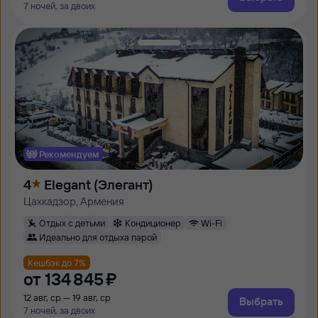
7 ночей, за двоих
Рекомендуем
4
Elegant (Элегант)
Цахкадзор, Армения
Отдых с детьми
Кондиционер
Wi-Fi
Идеально для отдыха парой
Кешбэк до 7%
от
134 ⁠845 ⁠₽
12 авг, ср — 19 авг, ср
Выбрать
7 ночей, за двоих