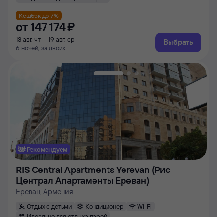
Кешбэк до 7%
от
147 ⁠174 ⁠₽
13 авг, чт — 19 авг, ср
Выбрать
6 ночей, за двоих
Рекомендуем
RIS Central Apartments Yerevan (Рис
Централ Апартаменты Ереван)
Ереван, Армения
Отдых с детьми
Кондиционер
Wi-Fi
Идеально для отдыха парой