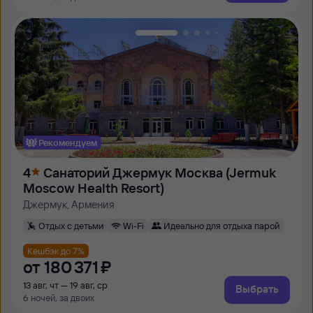
Рекомендуем
4
Санаторий Джермук Москва (Jermuk
Moscow Health Resort)
Джермук, Армения
Отдых с детьми
Wi-Fi
Идеально для отдыха парой
Кешбэк до 7%
от
180 ⁠371 ⁠₽
13 авг, чт — 19 авг, ср
Выбрать
6 ночей, за двоих