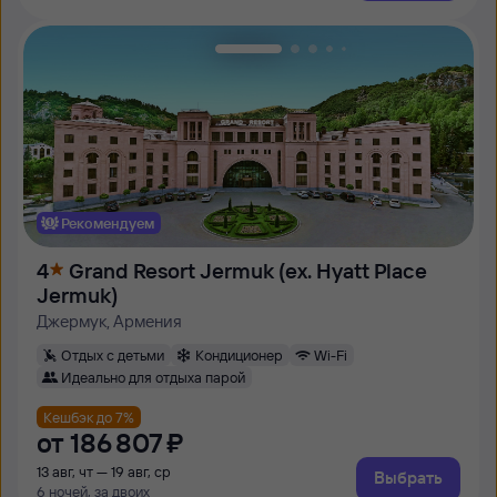
Рекомендуем
4
Grand Resort Jermuk (ex. Hyatt Place
Jermuk)
Джермук, Армения
Отдых с детьми
Кондиционер
Wi-Fi
Идеально для отдыха парой
Кешбэк до 7%
от
186 ⁠807 ⁠₽
13 авг, чт — 19 авг, ср
Выбрать
6 ночей, за двоих