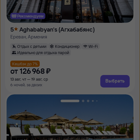
Рекомендуем
5
Aghababyan's (Агхабабянс)
Ереван, Армения
Отдых с детьми
Кондиционер
Wi-Fi
Идеально для отдыха парой
Кешбэк до 7%
от
126 ⁠968 ⁠₽
13 авг, чт — 19 авг, ср
Выбрать
6 ночей, за двоих