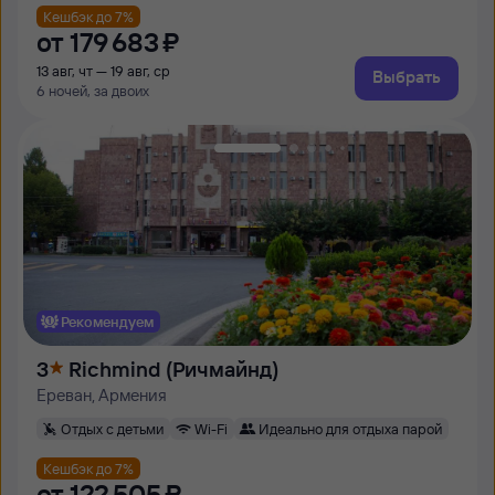
Кешбэк до 7%
от
179 ⁠683 ⁠₽
13 авг, чт — 19 авг, ср
Выбрать
6 ночей, за двоих
Рекомендуем
3
Richmind (Ричмайнд)
Ереван, Армения
Отдых с детьми
Wi-Fi
Идеально для отдыха парой
Кешбэк до 7%
от
122 ⁠505 ⁠₽