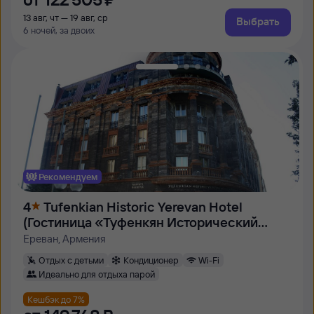
13 авг, чт — 19 авг, ср
Выбрать
6 ночей, за двоих
Рекомендуем
4
Tufenkian Historic Yerevan Hotel
(Гостиница «Туфенкян Исторический
Ереван»)
Ереван, Армения
Отдых с детьми
Кондиционер
Wi-Fi
Идеально для отдыха парой
Кешбэк до 7%