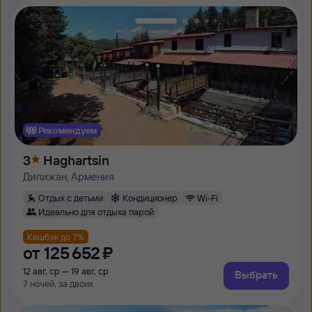
Рекомендуем
3
Haghartsin
Дилижан, Армения
Отдых с детьми
Кондиционер
Wi-Fi
Идеально для отдыха парой
Кешбэк до 7%
от
125 ⁠652 ⁠₽
12 авг, ср — 19 авг, ср
Выбрать
7 ночей, за двоих