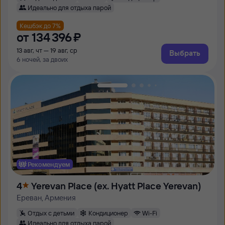
Идеально для отдыха парой
Кешбэк до 7%
от
134 ⁠396 ⁠₽
13 авг, чт — 19 авг, ср
Выбрать
6 ночей, за двоих
Рекомендуем
4
Yerevan Place (ex. Hyatt Place Yerevan)
Ереван, Армения
Отдых с детьми
Кондиционер
Wi-Fi
Идеально для отдыха парой