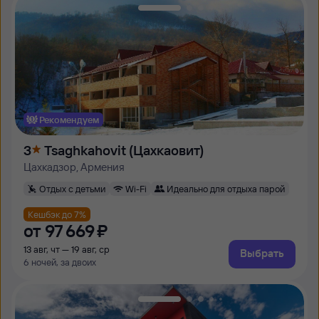
Рекомендуем
3
Tsaghkahovit (Цахкаовит)
Цахкадзор, Армения
Отдых с детьми
Wi-Fi
Идеально для отдыха парой
Кешбэк до 7%
от
97 ⁠669 ⁠₽
13 авг, чт — 19 авг, ср
Выбрать
6 ночей, за двоих