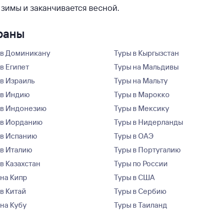
 зимы и заканчивается весной.
траны
 в Доминикану
Туры в Кыргызстан
в Египет
Туры на Мальдивы
 в Израиль
Туры на Мальту
 в Индию
Туры в Марокко
 в Индонезию
Туры в Мексику
 в Иорданию
Туры в Нидерланды
 в Испанию
Туры в ОАЭ
 в Италию
Туры в Португалию
в Казахстан
Туры по России
 на Кипр
Туры в США
 в Китай
Туры в Сербию
 на Кубу
Туры в Таиланд