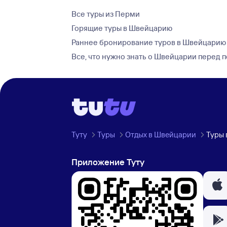
Все туры из Перми
Горящие туры в Швейцарию
Раннее бронирование туров в Швейцарию
Все, что нужно знать о Швейцарии перед 
Туту
Туры
Отдых в Швейцарии
Туры 
Приложение Туту