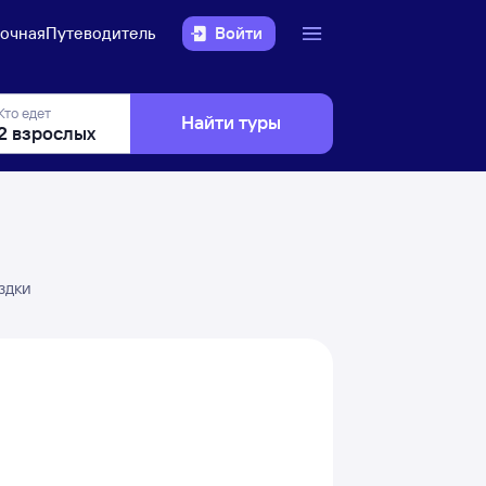
очная
Путеводитель
Войти
Кто едет
Найти туры
здки