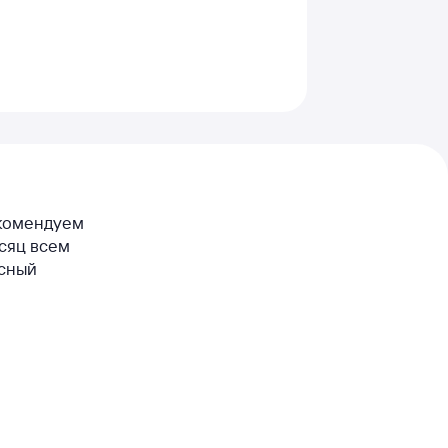
екомендуем
есяц всем
асный