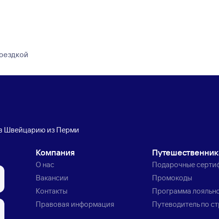
поездкой
в Швейцарию из Перми
Компания
Путешественни
О нас
Подарочные серти
Вакансии
Промокоды
Контакты
Программа лояльн
Правовая информация
Путеводитель по с