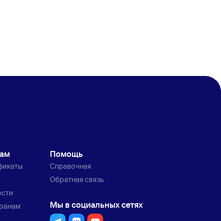
кам
Помощь
фикаты
Справочная
Обратная связь
ости
Мы в социальных сетях
транам