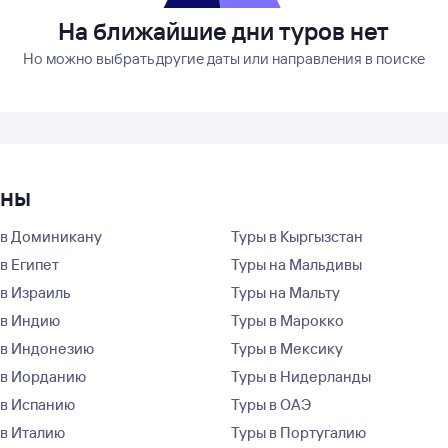
На ближайшие дни туров нет
Но можно выбрать другие даты или направления в поиске
аны
 в Доминикану
Туры в Кыргызстан
в Египет
Туры на Мальдивы
 в Израиль
Туры на Мальту
 в Индию
Туры в Марокко
 в Индонезию
Туры в Мексику
 в Иорданию
Туры в Нидерланды
 в Испанию
Туры в ОАЭ
 в Италию
Туры в Португалию