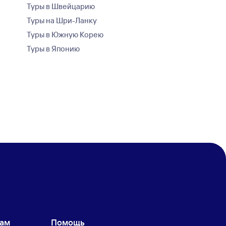
Туры в Швейцарию
Туры на Шри-Ланку
Туры в Южную Корею
Туры в Японию
кам
Помощь