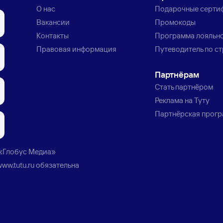
О нас
Подарочные серти
Вакансии
Промокоды
Контакты
Программа лояльн
Правовая информация
Путеводитель по с
Партнёрам
Стать партнёром
Реклама на Туту
Партнёрская прог
«Глобус Медиа»
www.tutu.ru
обязательна