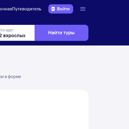
очная
Путеводитель
Войти
Кто едет
Найти туры
ки в форме