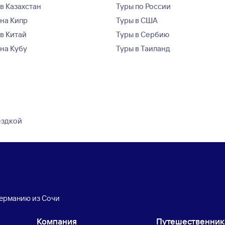
в Казахстан
Туры по России
 на Кипр
Туры в США
 в Китай
Туры в Сербию
 на Кубу
Туры в Таиланд
ездкой
Германию из Сочи
Компания
Путешественни