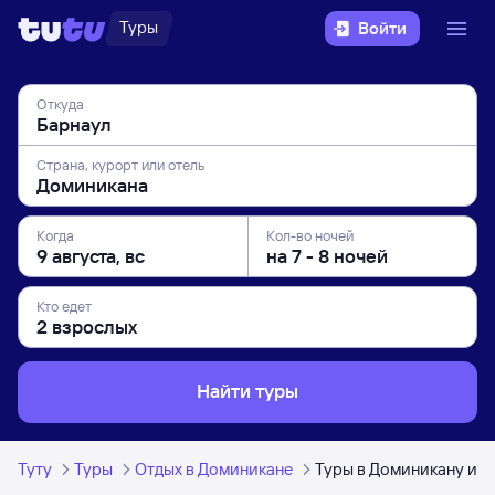
Туры
Войти
Откуда
Страна, курорт или отель
Когда
Кол-во ночей
Кто едет
Найти туры
Туту
Туры
Отдых в Доминикане
Туры в Доминикану из 