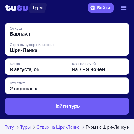
Туры
Войти
Откуда
Страна, курорт или отель
Когда
Кол-во ночей
Кто едет
Найти туры
Туту
Туры
Отдых на Шри-Ланке
Туры на Шри-Ланку из