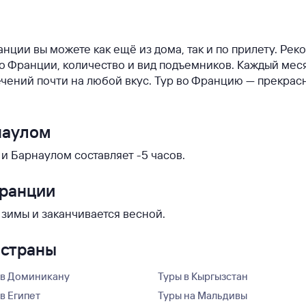
анции вы можете как ещё из дома, так и по прилету. Ре
 во Франции, количество и вид подъемников. Каждый мес
чений почти на любой вкус. Тур во Францию — прекрас
наулом
 Барнаулом составляет -5 часов.
Франции
 зимы и заканчивается весной.
 страны
 в Доминикану
Туры в Кыргызстан
в Египет
Туры на Мальдивы