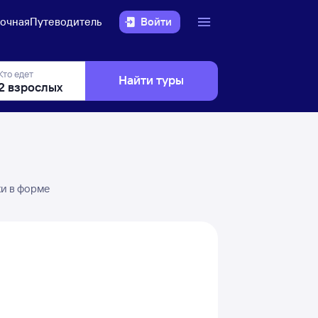
очная
Путеводитель
Войти
Кто едет
Найти туры
ки в форме