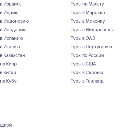
 в Израиль
Туры на Мальту
 в Индию
Туры в Марокко
 в Индонезию
Туры в Мексику
 в Иорданию
Туры в Нидерланды
 в Испанию
Туры в ОАЭ
 в Италию
Туры в Португалию
в Казахстан
Туры по России
 на Кипр
Туры в США
 в Китай
Туры в Сербию
 на Кубу
Туры в Таиланд
ездкой