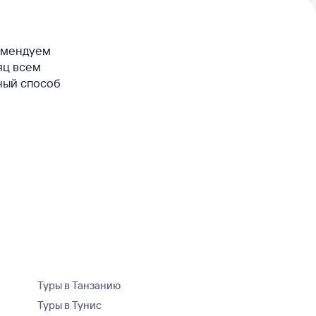
комендуем
яц всем
ный способ
Туры в Танзанию
Туры в Тунис