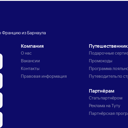
о Францию из Барнаула
Компания
Путешественни
О нас
Подарочные серти
Вакансии
Промокоды
Контакты
Программа лояльн
Правовая информация
Путеводитель по с
Партнёрам
Стать партнёром
Реклама на Туту
Партнёрская прог