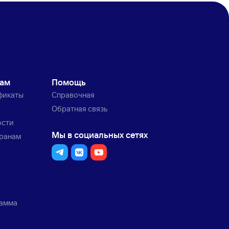
кам
Помощь
фикаты
Справочная
Обратная связь
ости
Мы в социальных сетях
транам
рамма