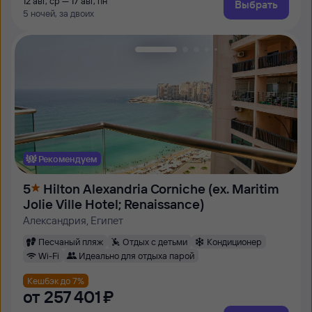
12 авг, ср — 17 авг, пн
Выбрать
5 ночей, за двоих
Рекомендуем
5
Hilton Alexandria Corniche (ex. Maritim
Jolie Ville Hotel; Renaissance)
Александрия, Египет
Песчаный пляж
Отдых с детьми
Кондиционер
Wi-Fi
Идеально для отдыха парой
Кешбэк до 7%
от
257 ⁠401 ⁠₽