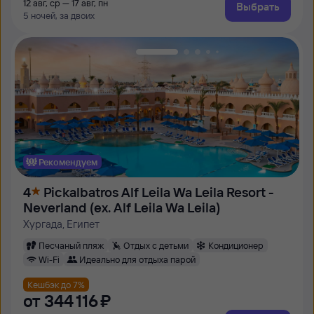
12 авг, ср — 17 авг, пн
Выбрать
5 ночей, за двоих
Рекомендуем
4
Pickalbatros Alf Leila Wa Leila Resort -
Neverland (ex. Alf Leila Wa Leila)
Хургада, Египет
Песчаный пляж
Отдых с детьми
Кондиционер
Wi-Fi
Идеально для отдыха парой
Кешбэк до 7%
от
344 ⁠116 ⁠₽