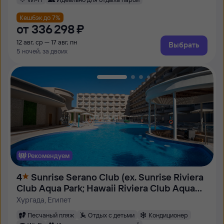
Кешбэк до 7%
от
336 ⁠298 ⁠₽
12 авг, ср — 17 авг, пн
Выбрать
5 ночей, за двоих
Рекомендуем
4
Sunrise Serano Club (ex. Sunrise Riviera
Club Aqua Park; Hawaii Riviera Club Aqua
Park)
Хургада, Египет
Песчаный пляж
Отдых с детьми
Кондиционер