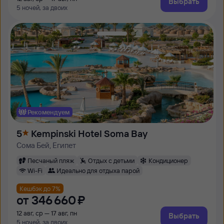
Выбрать
5 ночей, за двоих
Рекомендуем
5
Kempinski Hotel Soma Bay
Сома Бей, Египет
Песчаный пляж
Отдых с детьми
Кондиционер
Wi-Fi
Идеально для отдыха парой
Кешбэк до 7%
от
346 ⁠660 ⁠₽
12 авг, ср — 17 авг, пн
Выбрать
5 ночей, за двоих