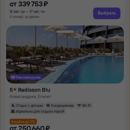
от
339 ⁠753 ⁠₽
12 авг, ср — 17 авг, пн
Выбрать
5 ночей, за двоих
Рекомендуем
5
Radisson Blu
Александрия, Египет
Отдых с детьми
Кондиционер
Wi-Fi
Идеально для отдыха парой
Кешбэк до 7%
от
250 ⁠660 ⁠₽