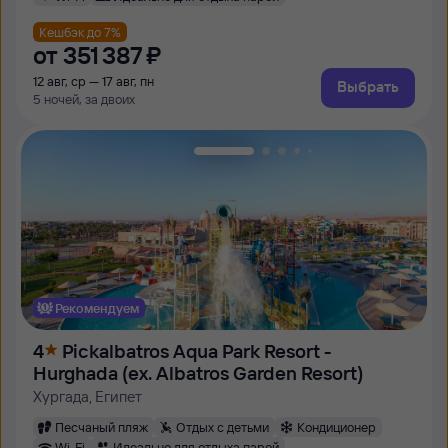
Кешбэк до 7%
от
351 ⁠387 ⁠₽
12 авг, ср — 17 авг, пн
Выбрать
5 ночей, за двоих
Рекомендуем
4
Pickalbatros Aqua Park Resort -
Hurghada (ex. Albatros Garden Resort)
Хургада, Египет
Песчаный пляж
Отдых с детьми
Кондиционер
Wi-Fi
Идеально для отдыха парой