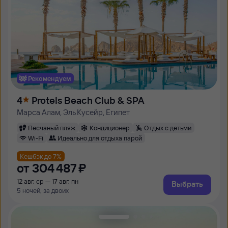
Рекомендуем
4
Protels Beach Club & SPA
Марса Алам, Эль Кусейр, Египет
Песчаный пляж
Кондиционер
Отдых с детьми
Wi-Fi
Идеально для отдыха парой
Кешбэк до 7%
от
304 ⁠487 ⁠₽
12 авг, ср — 17 авг, пн
Выбрать
5 ночей, за двоих