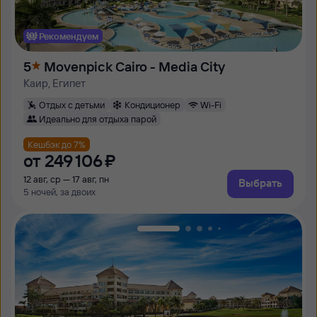
Рекомендуем
5
Movenpick Cairo - Media City
Каир, Египет
Отдых с детьми
Кондиционер
Wi-Fi
Идеально для отдыха парой
Кешбэк до 7%
от
249 ⁠106 ⁠₽
12 авг, ср — 17 авг, пн
Выбрать
5 ночей, за двоих