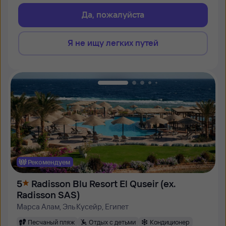
Да, пожалуйста
Я не ищу легких путей
Рекомендуем
5
Radisson Blu Resort El Quseir (ex.
Radisson SAS)
Марса Алам, Эль Кусейр, Египет
Песчаный пляж
Отдых с детьми
Кондиционер