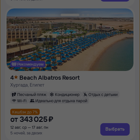
Рекомендуем
4
Beach Albatros Resort
Хургада, Египет
Песчаный пляж
Кондиционер
Отдых с детьми
Wi-Fi
Идеально для отдыха парой
Кешбэк до 7%
от
343 ⁠025 ⁠₽
12 авг, ср — 17 авг, пн
Выбрать
5 ночей, за двоих