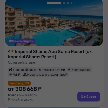
Рекомендуем
4
Imperial Shams Abu Soma Resort (ex.
Imperial Shams Resort)
Сома Бей, Египет
Песчаный пляж
Отдых с детьми
Кондиционер
Wi-Fi
Идеально для отдыха парой
Кешбэк до 7%
от
308 ⁠668 ⁠₽
12 авг, ср — 17 авг, пн
Выбрать
5 ночей, за двоих