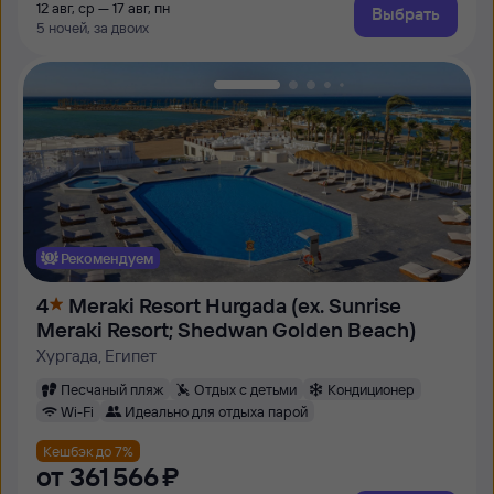
12 авг, ср — 17 авг, пн
Выбрать
5 ночей, за двоих
Рекомендуем
4
Meraki Resort Hurgada (ех. Sunrise
Meraki Resort; Shedwan Golden Beach)
Хургада, Египет
Песчаный пляж
Отдых с детьми
Кондиционер
Wi-Fi
Идеально для отдыха парой
Кешбэк до 7%
от
361 ⁠566 ⁠₽