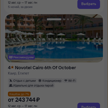
12 авг, ср — 17 авг, пн
Выбрать
5 ночей, за двоих
Рекомендуем
4
Novotel Cairo 6th Of October
Каир, Египет
Отдых с детьми
Кондиционер
Wi-Fi
Идеально для отдыха парой
Кешбэк до 7%
от
243 ⁠744 ⁠₽
12 авг, ср — 17 авг, пн
Выбрать