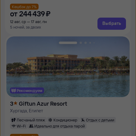
Кешбэк до 7%
от
244 ⁠439 ⁠₽
12 авг, ср — 17 авг, пн
Выбрать
5 ночей, за двоих
Рекомендуем
3
Giftun Azur Resort
Хургада, Египет
Песчаный пляж
Кондиционер
Отдых с детьми
Wi-Fi
Идеально для отдыха парой