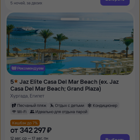
5 ночей, за двоих
Рекомендуем
5
Jaz Elite Casa Del Mar Beach (ex. Jaz
Casa Del Mar Beach; Grand Plaza)
Хургада, Египет
Песчаный пляж
Отдых с детьми
Кондиционер
Wi-Fi
Идеально для отдыха парой
Кешбэк до 7%
от
342 ⁠297 ⁠₽
12 авг, ср — 17 авг, пн
Выбрать