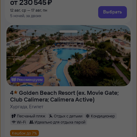
от
230 ⁠545 ⁠₽
12 авг, ср — 17 авг, пн
Выбрать
5 ночей, за двоих
Рекомендуем
4
Golden Beach Resort (ex. Movie Gate;
Club Calimera; Calimera Active)
Хургада, Египет
Песчаный пляж
Отдых с детьми
Кондиционер
Wi-Fi
Идеально для отдыха парой
Кешбэк до 7%