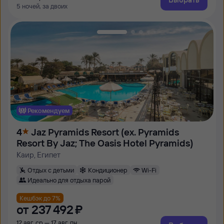
5 ночей, за двоих
Рекомендуем
4
Jaz Pyramids Resort (ex. Pyramids
Resort By Jaz; The Oasis Hotel Pyramids)
Каир, Египет
Отдых с детьми
Кондиционер
Wi-Fi
Идеально для отдыха парой
Кешбэк до 7%
от
237 ⁠492 ⁠₽
12 авг, ср — 17 авг, пн