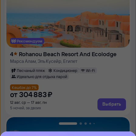
Рекомендуем
4
Rohanou Beach Resort And Ecolodge
Марса Алам, Эль Кусейр, Египет
Песчаный пляж
Кондиционер
Wi-Fi
Идеально для отдыха парой
Кешбэк до 7%
от
304 ⁠883 ⁠₽
12 авг, ср — 17 авг, пн
Выбрать
5 ночей, за двоих