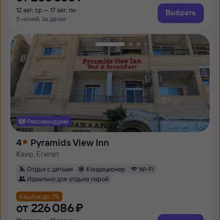
12 авг, ср — 17 авг, пн
Выбрать
5 ночей, за двоих
Рекомендуем
4
Pyramids View Inn
Каир, Египет
Отдых с детьми
Кондиционер
Wi-Fi
Идеально для отдыха парой
Кешбэк до 7%
от
226 ⁠086 ⁠₽