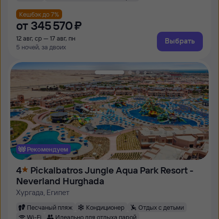
Кешбэк до 7%
от
345 ⁠570 ⁠₽
12 авг, ср — 17 авг, пн
Выбрать
5 ночей, за двоих
Рекомендуем
4
Pickalbatros Jungle Aqua Park Resort -
Neverland Hurghada
Хургада, Египет
Песчаный пляж
Кондиционер
Отдых с детьми
Wi-Fi
Идеально для отдыха парой