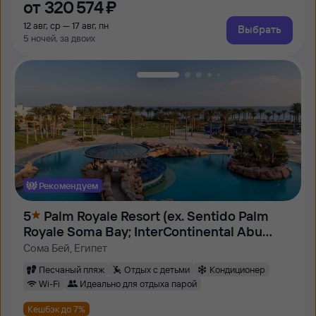
от
320 ⁠574 ⁠₽
12 авг, ср — 17 авг, пн
Выбрать
5 ночей, за двоих
Рекомендуем
5
Palm Royale Resort (ex. Sentido Palm
Royale Soma Bay; InterContinental Abu
Soma Resort)
Сома Бей, Египет
Песчаный пляж
Отдых с детьми
Кондиционер
Wi-Fi
Идеально для отдыха парой
Кешбэк до 7%