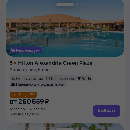
Рекомендуем
5
Hilton Alexandria Green Plaza
Александрия, Египет
Отдых с детьми
Кондиционер
Wi-Fi
Идеально для отдыха парой
Кешбэк до 7%
от
250 ⁠559 ⁠₽
12 авг, ср — 17 авг, пн
Выбрать
5 ночей, за двоих