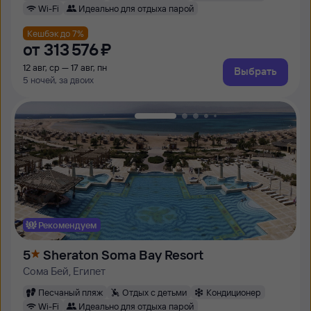
Wi-Fi
Идеально для отдыха парой
Кешбэк до 7%
от
313 ⁠576 ⁠₽
12 авг, ср — 17 авг, пн
Выбрать
5 ночей, за двоих
Рекомендуем
5
Sheraton Soma Bay Resort
Сома Бей, Египет
Песчаный пляж
Отдых с детьми
Кондиционер
Wi-Fi
Идеально для отдыха парой