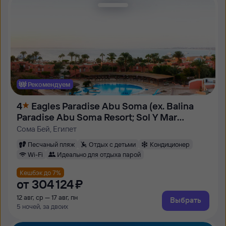
Рекомендуем
4
Eagles Paradise Abu Soma (ex. Balina
Paradise Abu Soma Resort; Sol Y Mar
Paradise Beach)
Сома Бей, Египет
Песчаный пляж
Отдых с детьми
Кондиционер
Wi-Fi
Идеально для отдыха парой
Кешбэк до 7%
от
304 ⁠124 ⁠₽
12 авг, ср — 17 авг, пн
Выбрать
5 ночей, за двоих