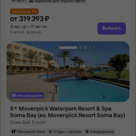
Wi-Fi
Идеально для отдыха парой
Кешбэк до 7%
от
319 ⁠393 ⁠₽
12 авг, ср — 17 авг, пн
Выбрать
5 ночей, за двоих
Рекомендуем
5
Movenpick Waterpark Resort & Spa
Soma Bay (ex. Movenpick Resort Soma Bay)
Сома Бей, Египет
Песчаный пляж
Отдых с детьми
Кондиционер