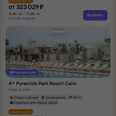
Кешбэк до 7%
от
323 ⁠029 ⁠₽
12 авг, ср — 17 авг, пн
Выбрать
5 ночей, за двоих
Рекомендуем
4
Pyramids Park Resort Cairo
Каир, Египет
Отдых с детьми
Кондиционер
Wi-Fi
Идеально для отдыха парой
Кешбэк до 7%