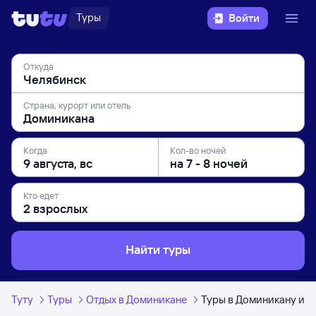
Туры
Войти
Откуда
Страна, курорт или отель
Когда
Кол-во ночей
Кто едет
Найти туры
Туту
Туры
Отдых в Доминикане
Туры в Доминикану из 