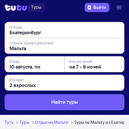
Туры
Войти
Откуда
Страна, курорт или отель
Когда
Кол-во ночей
Кто едет
Найти туры
Туту
Туры
Отдых на Мальте
Туры на Мальту из Екатери