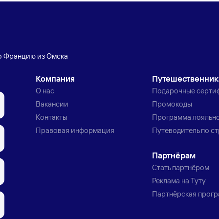
о Францию из Омска
Компания
Путешественни
О нас
Подарочные серти
Вакансии
Промокоды
Контакты
Программа лояльн
Правовая информация
Путеводитель по с
Партнёрам
Стать партнёром
Реклама на Туту
Партнёрская прог