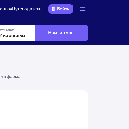
очная
Путеводитель
Войти
Кто едет
Найти туры
ки в форме