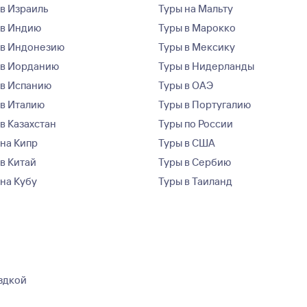
 в Израиль
Туры на Мальту
 в Индию
Туры в Марокко
 в Индонезию
Туры в Мексику
 в Иорданию
Туры в Нидерланды
 в Испанию
Туры в ОАЭ
 в Италию
Туры в Португалию
в Казахстан
Туры по России
 на Кипр
Туры в США
 в Китай
Туры в Сербию
 на Кубу
Туры в Таиланд
ездкой