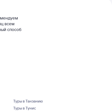
комендуем
яц всем
ный способ
Туры в Танзанию
Туры в Тунис