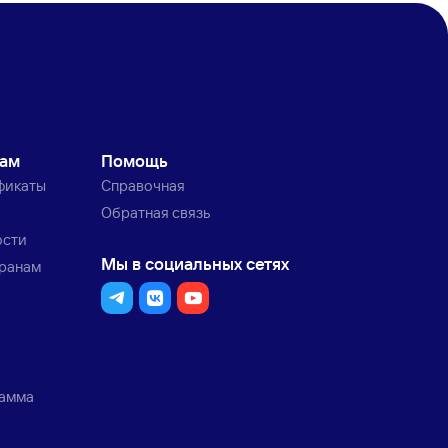
кам
Помощь
фикаты
Справочная
Обратная связь
ости
Мы в социальных сетях
транам
рамма