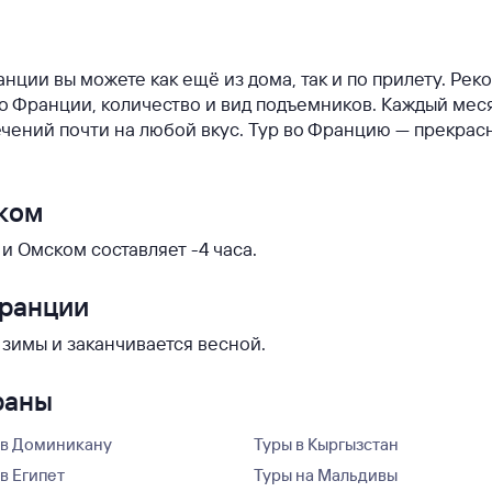
анции вы можете как ещё из дома, так и по прилету. Ре
 во Франции, количество и вид подъемников. Каждый мес
чений почти на любой вкус. Тур во Францию — прекрас
ском
 Омском составляет -4 часа.
Франции
 зимы и заканчивается весной.
раны
 в Доминикану
Туры в Кыргызстан
в Египет
Туры на Мальдивы