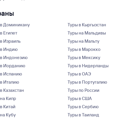
раны
 в Доминикану
Туры в Кыргызстан
в Египет
Туры на Мальдивы
 в Израиль
Туры на Мальту
 в Индию
Туры в Марокко
 в Индонезию
Туры в Мексику
 в Иорданию
Туры в Нидерланды
 в Испанию
Туры в ОАЭ
 в Италию
Туры в Португалию
в Казахстан
Туры по России
 на Кипр
Туры в США
 в Китай
Туры в Сербию
 на Кубу
Туры в Таиланд