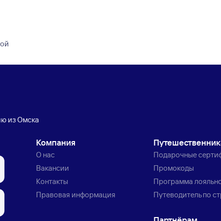
кой
ию из Омска
Компания
Путешественни
О нас
Подарочные серти
Вакансии
Промокоды
Контакты
Программа лояльн
Правовая информация
Путеводитель по с
Партнёрам