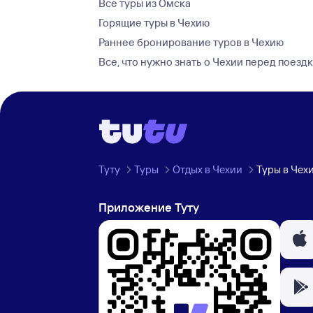
Все туры из Омска
Горящие туры в Чехию
Раннее бронирование туров в Чехию
Все, что нужно знать о Чехии перед поезд
Туту
Туры
Отдых в Чехии
Туры в Чех
Приложение Туту