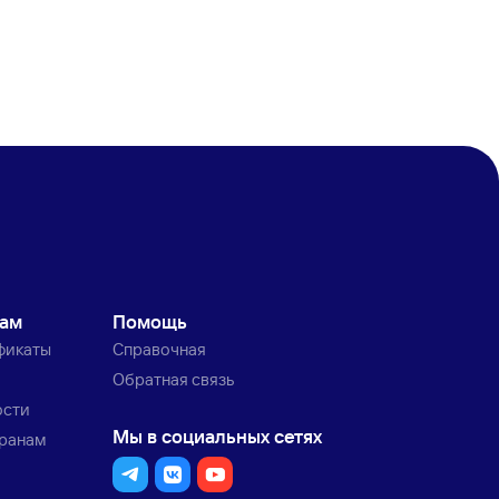
кам
Помощь
фикаты
Справочная
Обратная связь
ости
Мы в социальных сетях
транам