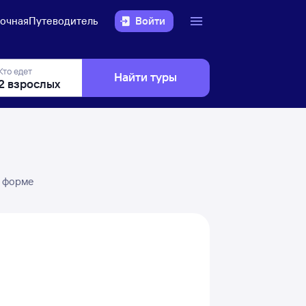
очная
Путеводитель
Войти
Кто едет
Найти туры
в форме