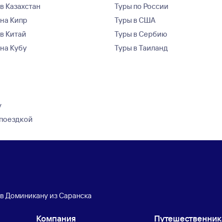
в Казахстан
Туры по России
 на Кипр
Туры в США
 в Китай
Туры в Сербию
 на Кубу
Туры в Таиланд
у
 поездкой
 в Доминикану из Саранска
Компания
Путешественни