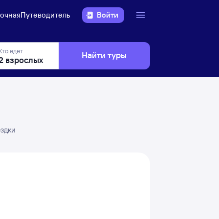
очная
Путеводитель
Войти
Кто едет
Найти туры
ездки