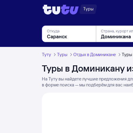
Туры
Откуда
Страна, курорт и
Туту
Туры
Отдых в Доминикане
Туры
Туры в Доминикану и
На Туту вы найдете лучшие предложения дл
в форме поиска — мы подберём для вас наиб