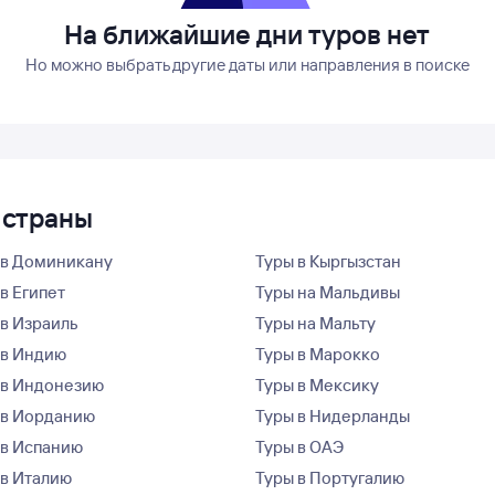
На ближайшие дни туров нет
Но можно выбрать другие даты или направления в поиске
 страны
 в Доминикану
Туры в Кыргызстан
в Египет
Туры на Мальдивы
 в Израиль
Туры на Мальту
 в Индию
Туры в Марокко
 в Индонезию
Туры в Мексику
 в Иорданию
Туры в Нидерланды
 в Испанию
Туры в ОАЭ
 в Италию
Туры в Португалию