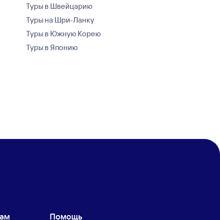
Туры в Швейцарию
Туры на Шри-Ланку
Туры в Южную Корею
Туры в Японию
кам
Помощь