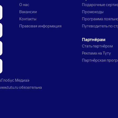
О нас
Подарочные серти
Вакансии
Промокоды
Контакты
Программа лояльн
Правовая информация
Путеводитель по с
Партнёрам
Стать партнёром
Реклама на Туту
Партнёрская прог
«Глобус Медиа»
www.tutu.ru
обязательна