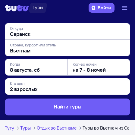
Туры
Войти
Откуда
Страна, курорт или отель
Когда
Кол-во ночей
Кто едет
Найти туры
Туту
Туры
Отдых во Вьетнаме
Туры во Вьетнам из Сара