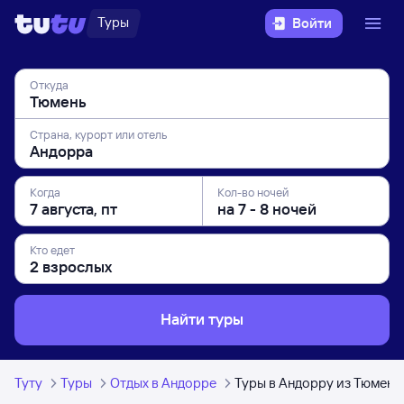
Туры
Войти
Откуда
Страна, курорт или отель
Когда
Кол-во ночей
Кто едет
Найти туры
Туту
Туры
Отдых в Андорре
Туры в Андорру из Тюмени