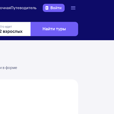
очная
Путеводитель
Войти
Кто едет
Найти туры
и в форме