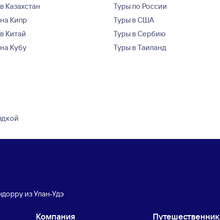
в Казахстан
Туры по России
 на Кипр
Туры в США
 в Китай
Туры в Сербию
 на Кубу
Туры в Таиланд
здкой
ндорру из Улан-Удэ
Компания
Путешественни