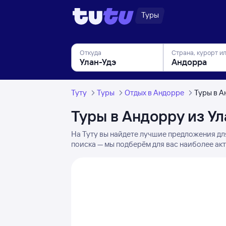
Туры
Откуда
Страна, курорт и
Туту
Туры
Отдых в Андорре
Туры в А
Туры в Андорру из Ул
На Туту вы найдете лучшие предложения дл
поиска — мы подберём для вас наиболее акт