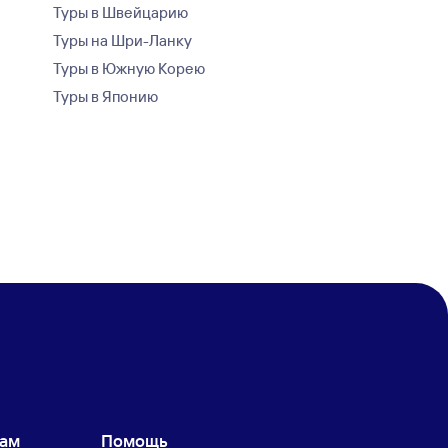
Туры в Швейцарию
Туры на Шри-Ланку
Туры в Южную Корею
Туры в Японию
кам
Помощь