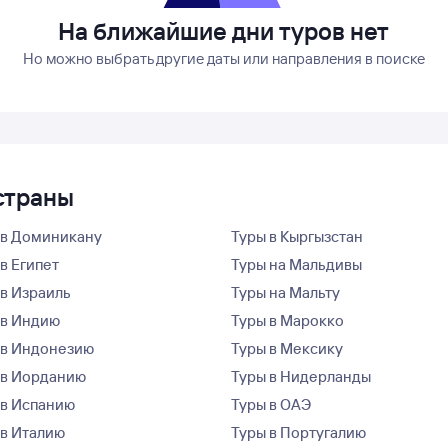
На ближайшие дни туров нет
Но можно выбрать другие даты или направления в поиске
 страны
 в Доминикану
Туры в Кыргызстан
в Египет
Туры на Мальдивы
 в Израиль
Туры на Мальту
 в Индию
Туры в Марокко
 в Индонезию
Туры в Мексику
 в Иорданию
Туры в Нидерланды
 в Испанию
Туры в ОАЭ
 в Италию
Туры в Португалию