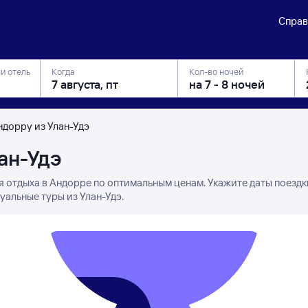
Справ
ли отель
Когда
Кол-во ночей
ндорру из Улан-Удэ
ан-Удэ
я отдыха в Андорре по оптимальным ценам. Укажите даты поездк
уальные туры из Улан-Удэ.