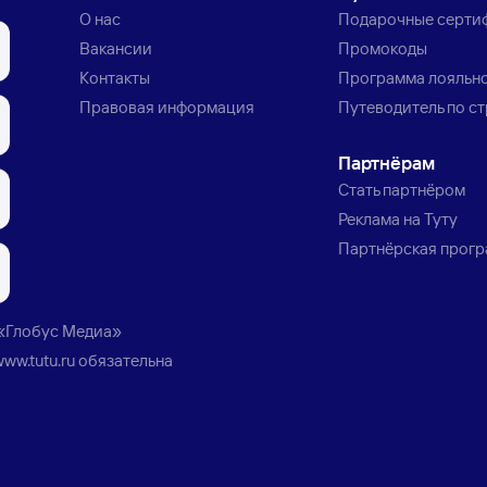
О нас
Подарочные серти
Вакансии
Промокоды
Контакты
Программа лояльн
Правовая информация
Путеводитель по с
Партнёрам
Стать партнёром
Реклама на Туту
Партнёрская прог
«Глобус Медиа»
www.tutu.ru
обязательна