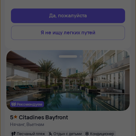
Да, пожалуйста
Я не ищу легких путей
Рекомендуем
5
Citadines Bayfront
Нячанг, Вьетнам
Песчаный пляж
Отдых с детьми
Кондиционер