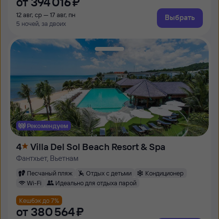
от
394 ⁠016 ⁠₽
12 авг, ср — 17 авг, пн
Выбрать
5 ночей, за двоих
Рекомендуем
4
Villa Del Sol Beach Resort & Spa
Фантхьет, Вьетнам
Песчаный пляж
Отдых с детьми
Кондиционер
Wi-Fi
Идеально для отдыха парой
Кешбэк до 7%
от
380 ⁠564 ⁠₽