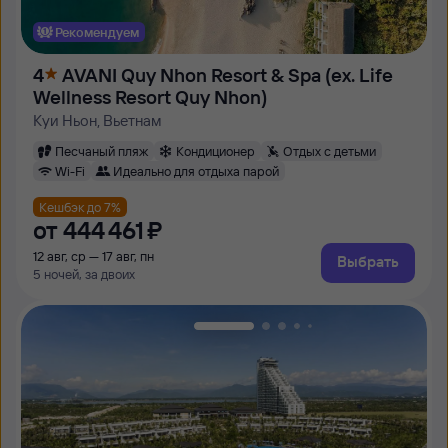
Рекомендуем
4
AVANI Quy Nhon Resort & Spa (ex. Life
Wellness Resort Quy Nhon)
Куи Ньон, Вьетнам
Песчаный пляж
Кондиционер
Отдых с детьми
Wi-Fi
Идеально для отдыха парой
Кешбэк до 7%
от
444 ⁠461 ⁠₽
12 авг, ср — 17 авг, пн
Выбрать
5 ночей, за двоих