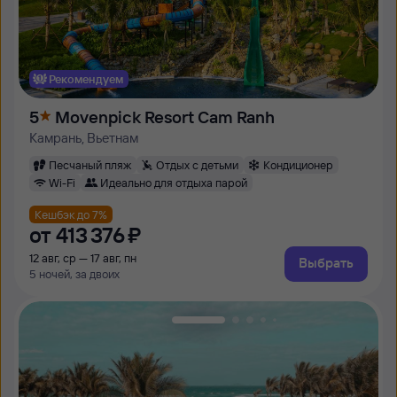
Рекомендуем
5
Movenpick Resort Cam Ranh
Камрань, Вьетнам
Песчаный пляж
Отдых с детьми
Кондиционер
Wi-Fi
Идеально для отдыха парой
Кешбэк до 7%
от
413 ⁠376 ⁠₽
12 авг, ср — 17 авг, пн
Выбрать
5 ночей, за двоих