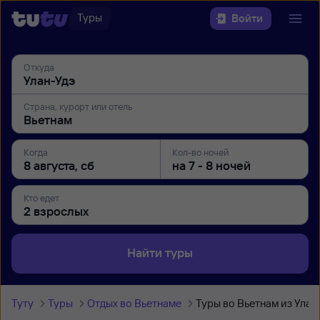
Туры
Войти
Откуда
Страна, курорт или отель
Когда
Кол-во ночей
Кто едет
Найти туры
Туту
Туры
Отдых во Вьетнаме
Туры во Вьетнам из Улан