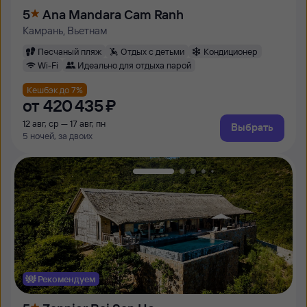
5
Ana Mandara Cam Ranh
Камрань, Вьетнам
Песчаный пляж
Отдых с детьми
Кондиционер
Wi-Fi
Идеально для отдыха парой
Кешбэк до 7%
от
420 ⁠435 ⁠₽
12 авг, ср — 17 авг, пн
Выбрать
5 ночей, за двоих
Рекомендуем