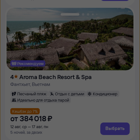
Рекомендуем
4
Aroma Beach Resort & Spa
Фантхьет, Вьетнам
Песчаный пляж
Отдых с детьми
Кондиционер
Идеально для отдыха парой
Кешбэк до 7%
от
384 ⁠018 ⁠₽
12 авг, ср — 17 авг, пн
Выбрать
5 ночей, за двоих