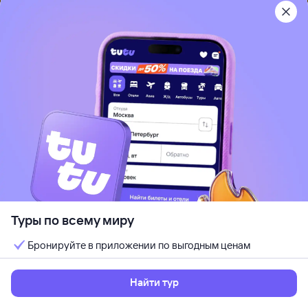
Камрань, Вьетнам
Песчаный пляж
Отдых с детьми
Кондиционер
Wi-Fi
Идеально для отдыха парой
Кешбэк до 7%
от
511 ⁠447 ⁠₽
12 авг, ср — 17 авг, пн
Выбрать
5 ночей, за двоих
Туры по всему миру
Бронируйте в приложении по выгодным ценам
Рекомендуем
4
Sala Tuy Hoa Beach
Найти тур
Туй Хоа, Вьетнам