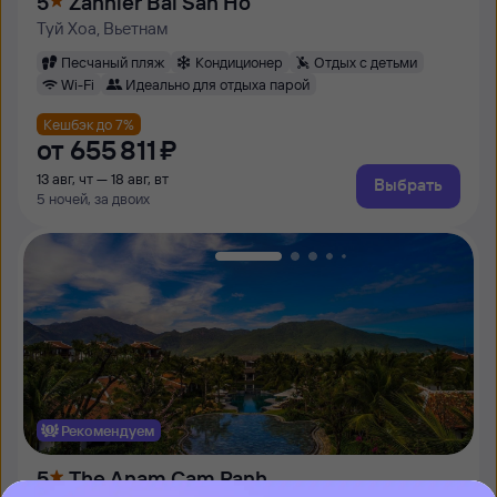
5
Zannier Bai San Ho
Туй Хоа, Вьетнам
Песчаный пляж
Кондиционер
Отдых с детьми
Wi-Fi
Идеально для отдыха парой
Кешбэк до 7%
от
655 ⁠811 ⁠₽
13 авг, чт — 18 авг, вт
Выбрать
5 ночей, за двоих
Рекомендуем
5
The Anam Cam Ranh