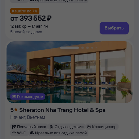
Кешбэк до 7%
от
393 ⁠552 ⁠₽
12 авг, ср — 17 авг, пн
Выбрать
5 ночей, за двоих
Рекомендуем
5
Sheraton Nha Trang Hotel & Spa
Нячанг, Вьетнам
Песчаный пляж
Отдых с детьми
Кондиционер
Wi-Fi
Идеально для отдыха парой