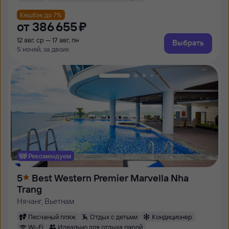
Кешбэк до 7%
от
386 ⁠655 ⁠₽
12 авг, ср — 17 авг, пн
Выбрать
5 ночей, за двоих
Рекомендуем
5
Best Western Premier Marvella Nha
Trang
Нячанг, Вьетнам
Песчаный пляж
Отдых с детьми
Кондиционер
Wi-Fi
Идеально для отдыха парой