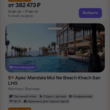
от
382 ⁠473 ⁠₽
12 авг, ср — 17 авг, пн
Выбрать
5 ночей, за двоих
Рекомендуем
5
Apec Mandala Mui Ne Beach Khach San
LHG
Фантхьет, Вьетнам
Песчаный пляж
Отдых с детьми
Кондиционер
Wi-Fi
Идеально для отдыха парой
Кешбэк до 7%