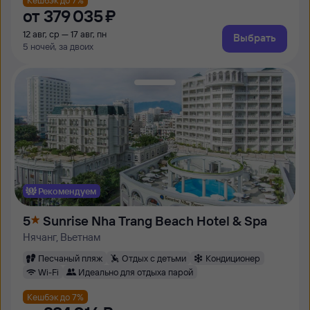
от
379 ⁠035 ⁠₽
12 авг, ср — 17 авг, пн
Выбрать
5 ночей, за двоих
Рекомендуем
5
Sunrise Nha Trang Beach Hotel & Spa
Нячанг, Вьетнам
Песчаный пляж
Отдых с детьми
Кондиционер
Wi-Fi
Идеально для отдыха парой
Кешбэк до 7%