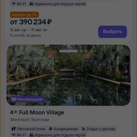
Wi-Fi
Идеально для отдыха парой
Кешбэк до 7%
от
390 ⁠234 ⁠₽
12 авг, ср — 17 авг, пн
Выбрать
5 ночей, за двоих
Рекомендуем
4
Full Moon Village
Фантхьет, Вьетнам
Песчаный пляж
Кондиционер
Отдых с детьми
Wi-Fi
Идеально для отдыха парой