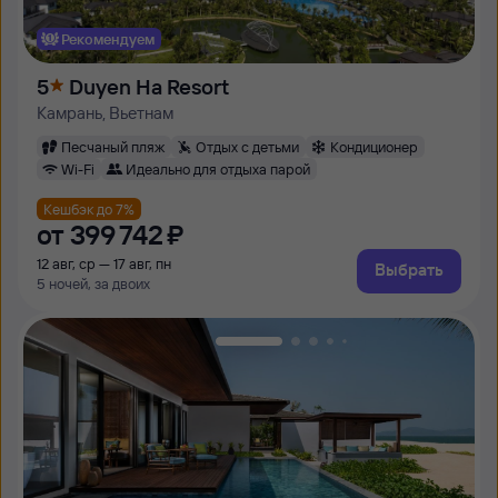
Рекомендуем
5
Duyen Ha Resort
Камрань, Вьетнам
Песчаный пляж
Отдых с детьми
Кондиционер
Wi-Fi
Идеально для отдыха парой
Кешбэк до 7%
от
399 ⁠742 ⁠₽
12 авг, ср — 17 авг, пн
Выбрать
5 ночей, за двоих