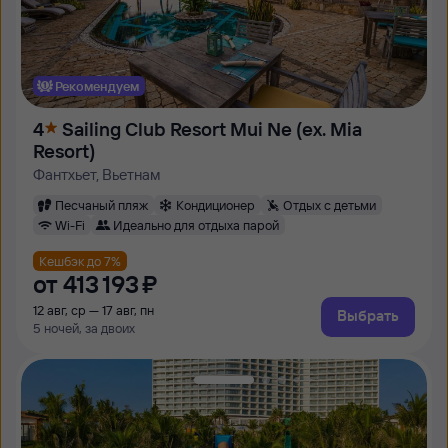
Рекомендуем
4
Sailing Club Resort Mui Ne (ex. Mia
Resort)
Фантхьет, Вьетнам
Песчаный пляж
Кондиционер
Отдых с детьми
Wi-Fi
Идеально для отдыха парой
Кешбэк до 7%
от
413 ⁠193 ⁠₽
12 авг, ср — 17 авг, пн
Выбрать
5 ночей, за двоих