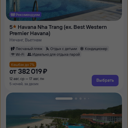
Рекомендуем
5
Havana Nha Trang (ex. Best Western
Premier Havana)
Нячанг, Вьетнам
Песчаный пляж
Отдых с детьми
Кондиционер
Wi-Fi
Идеально для отдыха парой
Кешбэк до 7%
от
382 ⁠019 ⁠₽
12 авг, ср — 17 авг, пн
Выбрать
5 ночей, за двоих