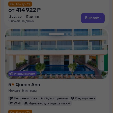
Кешбэк до 7%
от
414 ⁠922 ⁠₽
12 авг, ср — 17 авг, пн
Выбрать
5 ночей, за двоих
Рекомендуем
5
Queen Ann
Нячанг, Вьетнам
Песчаный пляж
Отдых с детьми
Кондиционер
Wi-Fi
Идеально для отдыха парой
Кешбэк до 7%