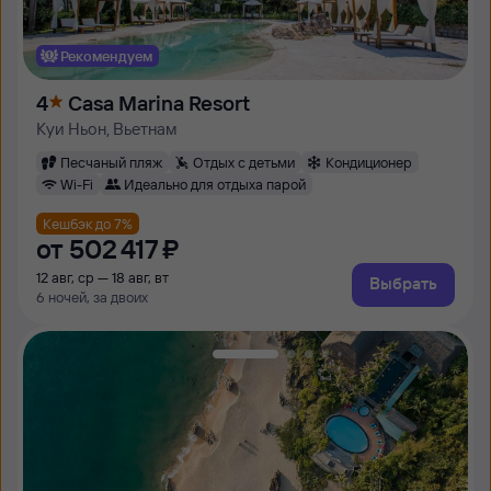
Рекомендуем
4
Casa Marina Resort
Куи Ньон, Вьетнам
Песчаный пляж
Отдых с детьми
Кондиционер
Wi-Fi
Идеально для отдыха парой
Кешбэк до 7%
от
502 ⁠417 ⁠₽
12 авг, ср — 18 авг, вт
Выбрать
6 ночей, за двоих