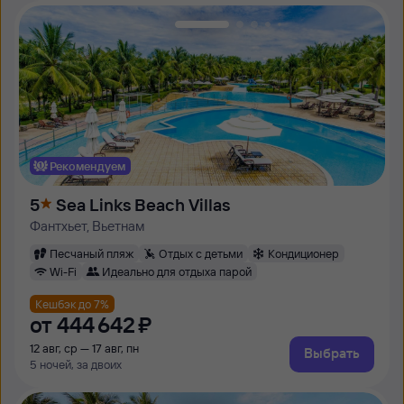
Рекомендуем
5
Sea Links Beach Villas
Фантхьет, Вьетнам
Песчаный пляж
Отдых с детьми
Кондиционер
Wi-Fi
Идеально для отдыха парой
Кешбэк до 7%
от
444 ⁠642 ⁠₽
12 авг, ср — 17 авг, пн
Выбрать
5 ночей, за двоих