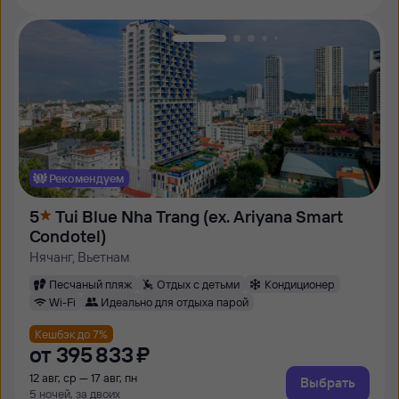
Рекомендуем
5
Tui Blue Nha Trang (ex. Ariyana Smart
Condotel)
Нячанг, Вьетнам
Песчаный пляж
Отдых с детьми
Кондиционер
Wi-Fi
Идеально для отдыха парой
Кешбэк до 7%
от
395 ⁠833 ⁠₽
12 авг, ср — 17 авг, пн
Выбрать
5 ночей, за двоих