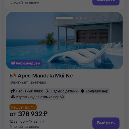
5 ночей, за двоих
Рекомендуем
5
Apec Mandala Mui Ne
Фантхьет, Вьетнам
Песчаный пляж
Отдых с детьми
Кондиционер
Идеально для отдыха парой
Кешбэк до 7%
от
378 ⁠932 ⁠₽
12 авг, ср — 17 авг, пн
Выбрать
5 ночей, за двоих