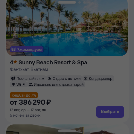
Рекомендуем
4
Sunny Beach Resort & Spa
Фантхьет, Вьетнам
Песчаный пляж
Отдых с детьми
Кондиционер
Wi-Fi
Идеально для отдыха парой
Кешбэк до 7%
от
386 ⁠290 ⁠₽
12 авг, ср — 17 авг, пн
Выбрать
5 ночей, за двоих