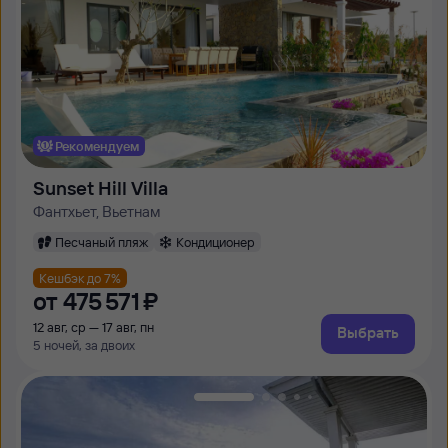
Рекомендуем
Sunset Hill Villa
Фантхьет, Вьетнам
Песчаный пляж
Кондиционер
Кешбэк до 7%
от
475 ⁠571 ⁠₽
12 авг, ср — 17 авг, пн
Выбрать
5 ночей, за двоих