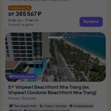
Кешбэк до 7%
от
385 ⁠567 ⁠₽
12 авг, ср — 17 авг, пн
Выбрать
5 ночей, за двоих
Рекомендуем
5
Vinpearl Beachfront Nha Trang (ex.
Vinpearl Condotel Beachfront Nha Trang)
Нячанг, Вьетнам
Песчаный пляж
Отдых с детьми
Кондиционер
Wi-Fi
Идеально для отдыха парой