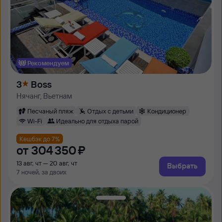
Рекомендуем
3
Boss
Нячанг, Вьетнам
Песчаный пляж
Отдых с детьми
Кондиционер
Wi-Fi
Идеально для отдыха парой
Кешбэк до 7%
от
304 ⁠350 ⁠₽
13 авг, чт — 20 авг, чт
Выбрать
7 ночей, за двоих