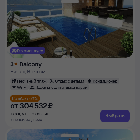
Рекомендуем
3
Balcony
Нячанг, Вьетнам
Песчаный пляж
Отдых с детьми
Кондиционер
Wi-Fi
Идеально для отдыха парой
Кешбэк до 7%
от
304 ⁠532 ⁠₽
13 авг, чт — 20 авг, чт
Выбрать
7 ночей, за двоих