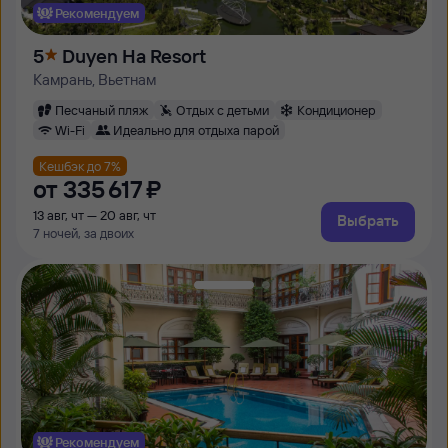
Рекомендуем
5
Duyen Ha Resort
Камрань, Вьетнам
Песчаный пляж
Отдых с детьми
Кондиционер
Wi-Fi
Идеально для отдыха парой
Кешбэк до 7%
от
335 ⁠617 ⁠₽
13 авг, чт — 20 авг, чт
Выбрать
7 ночей, за двоих
Рекомендуем