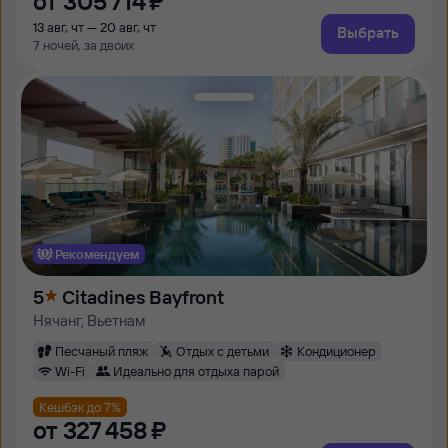
от
305 ⁠714 ⁠₽
13 авг, чт — 20 авг, чт
Выбрать
7 ночей, за двоих
Рекомендуем
5
Citadines Bayfront
Нячанг, Вьетнам
Песчаный пляж
Отдых с детьми
Кондиционер
Wi-Fi
Идеально для отдыха парой
Кешбэк до 7%
от
327 ⁠458 ⁠₽