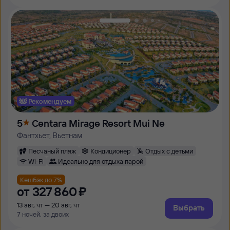
Рекомендуем
5
Centara Mirage Resort Mui Ne
Фантхьет, Вьетнам
Песчаный пляж
Кондиционер
Отдых с детьми
Wi-Fi
Идеально для отдыха парой
Кешбэк до 7%
от
327 ⁠860 ⁠₽
13 авг, чт — 20 авг, чт
Выбрать
7 ночей, за двоих