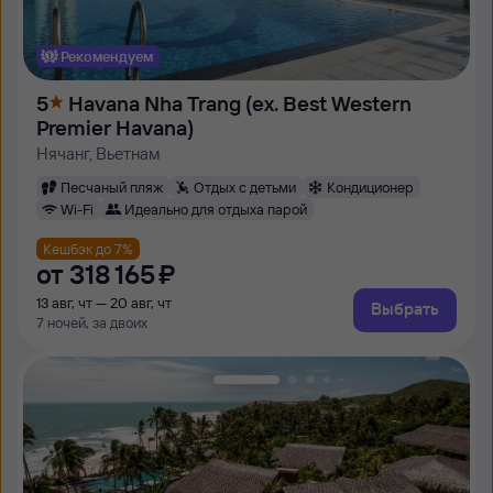
Рекомендуем
5
Havana Nha Trang (ex. Best Western
Premier Havana)
Нячанг, Вьетнам
Песчаный пляж
Отдых с детьми
Кондиционер
Wi-Fi
Идеально для отдыха парой
Кешбэк до 7%
от
318 ⁠165 ⁠₽
13 авг, чт — 20 авг, чт
Выбрать
7 ночей, за двоих