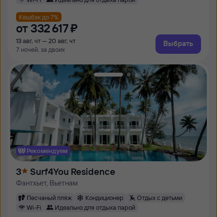
Кешбэк до 7%
от
332 ⁠617 ⁠₽
13 авг, чт — 20 авг, чт
Выбрать
7 ночей, за двоих
Рекомендуем
3
Surf4You Residence
Фантхьет, Вьетнам
Песчаный пляж
Кондиционер
Отдых с детьми
Wi-Fi
Идеально для отдыха парой