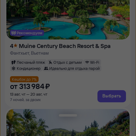
Рекомендуем
4
Muine Century Beach Resort & Spa
Фантхьет, Вьетнам
Песчаный пляж
Отдых с детьми
Wi-Fi
Кондиционер
Идеально для отдыха парой
Кешбэк до 7%
от
313 ⁠984 ⁠₽
13 авг, чт — 20 авг, чт
Выбрать
7 ночей, за двоих