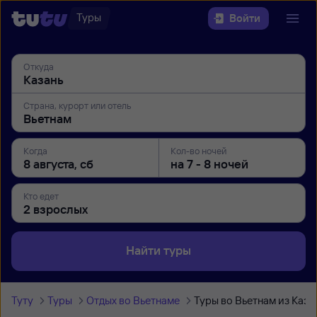
Туры
Войти
Откуда
Страна, курорт или отель
Когда
Кол-во ночей
Кто едет
Найти туры
Туту
Туры
Отдых во Вьетнаме
Туры во Вьетнам из Каза