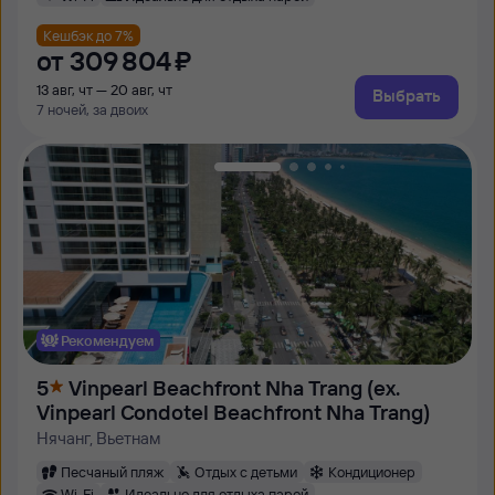
Кешбэк до 7%
от
309 ⁠804 ⁠₽
13 авг, чт — 20 авг, чт
Выбрать
7 ночей, за двоих
Рекомендуем
5
Vinpearl Beachfront Nha Trang (ex.
Vinpearl Condotel Beachfront Nha Trang)
Нячанг, Вьетнам
Песчаный пляж
Отдых с детьми
Кондиционер
Wi-Fi
Идеально для отдыха парой