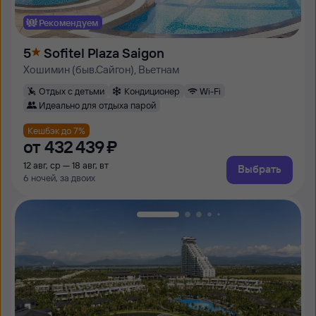
Рекомендуем
5
Sofitel Plaza Saigon
Хошимин (быв.Сайгон), Вьетнам
Отдых с детьми
Кондиционер
Wi-Fi
Идеально для отдыха парой
Кешбэк до 7%
от
432 ⁠439 ⁠₽
12 авг, ср — 18 авг, вт
Выбрать
6 ночей, за двоих