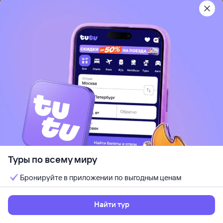
Хошимин (быв.Сайгон), Вьетнам
Отдых с детьми
Кондиционер
Wi-Fi
Идеально для отдыха парой
Кешбэк до 7%
от
402 ⁠185 ⁠₽
12 авг, ср — 17 авг, пн
Выбрать
5 ночей, за двоих
Туры по всему миру
Бронируйте в приложении по выгодным ценам
Рекомендуем
5
Mystery Villas & Spa Cam Ranh
Найти тур
Камрань, Вьетнам