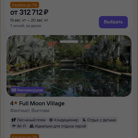
Кешбэк до 7%
от
312 ⁠712 ⁠₽
13 авг, чт — 20 авг, чт
Выбрать
7 ночей, за двоих
Рекомендуем
4
Full Moon Village
Фантхьет, Вьетнам
Песчаный пляж
Кондиционер
Отдых с детьми
Wi-Fi
Идеально для отдыха парой
Кешбэк до 7%