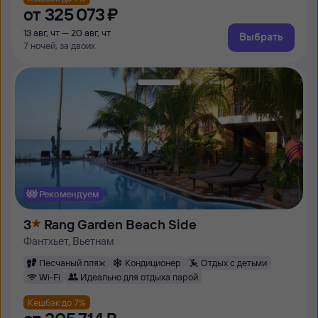
от
325 ⁠073 ⁠₽
13 авг, чт — 20 авг, чт
Выбрать
7 ночей, за двоих
Рекомендуем
3
Rang Garden Beach Side
Фантхьет, Вьетнам
Песчаный пляж
Кондиционер
Отдых с детьми
Wi-Fi
Идеально для отдыха парой
Кешбэк до 7%