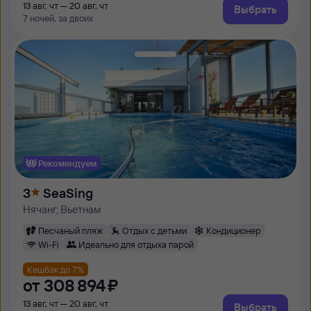
13 авг, чт — 20 авг, чт
Выбрать
7 ночей, за двоих
Рекомендуем
3
SeaSing
Нячанг, Вьетнам
Песчаный пляж
Отдых с детьми
Кондиционер
Wi-Fi
Идеально для отдыха парой
Кешбэк до 7%
от
308 ⁠894 ⁠₽
13 авг, чт — 20 авг, чт
Выбрать