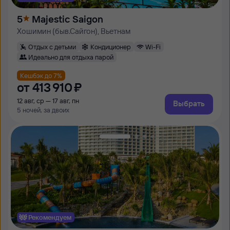
5
Majestic Saigon
Хошимин (быв.Сайгон), Вьетнам
Отдых с детьми
Кондиционер
Wi-Fi
Идеально для отдыха парой
Кешбэк до 7%
от
413 ⁠910 ⁠₽
12 авг, ср — 17 авг, пн
Выбрать
5 ночей, за двоих
Рекомендуем