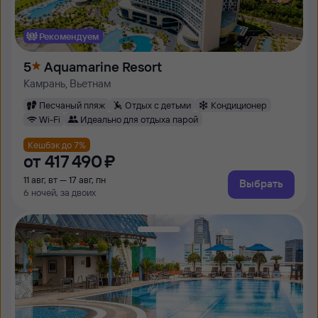
Рекомендуем
5
Aquamarine Resort
Камрань, Вьетнам
Песчаный пляж
Отдых с детьми
Кондиционер
Wi-Fi
Идеально для отдыха парой
Кешбэк до 7%
от
417 ⁠490 ⁠₽
11 авг, вт — 17 авг, пн
Выбрать
6 ночей, за двоих