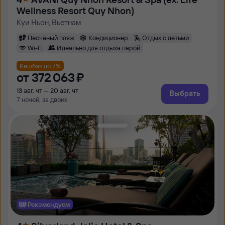
Wellness Resort Quy Nhon)
Куи Ньон, Вьетнам
Песчаный пляж
Кондиционер
Отдых с детьми
Wi-Fi
Идеально для отдыха парой
Кешбэк до 7%
от
372 ⁠063 ⁠₽
13 авг, чт — 20 авг, чт
Выбрать
7 ночей, за двоих
Рекомендуем