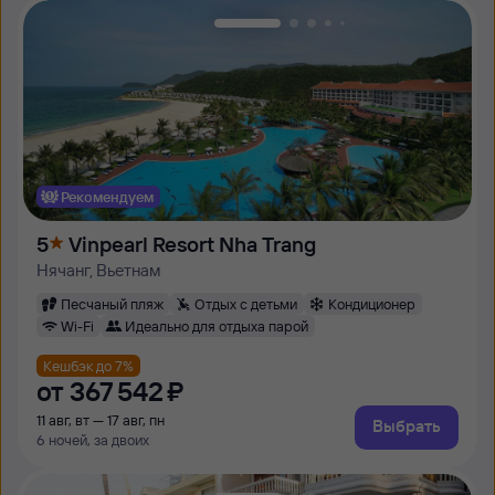
Рекомендуем
5
Vinpearl Resort Nha Trang
Нячанг, Вьетнам
Песчаный пляж
Отдых с детьми
Кондиционер
Wi-Fi
Идеально для отдыха парой
Кешбэк до 7%
от
367 ⁠542 ⁠₽
11 авг, вт — 17 авг, пн
Выбрать
6 ночей, за двоих