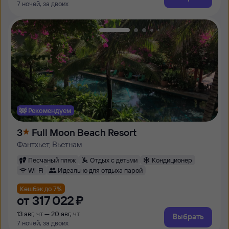
7 ночей, за двоих
Рекомендуем
3
Full Moon Beach Resort
Фантхьет, Вьетнам
Песчаный пляж
Отдых с детьми
Кондиционер
Wi-Fi
Идеально для отдыха парой
Кешбэк до 7%
от
317 ⁠022 ⁠₽
13 авг, чт — 20 авг, чт
Выбрать
7 ночей, за двоих