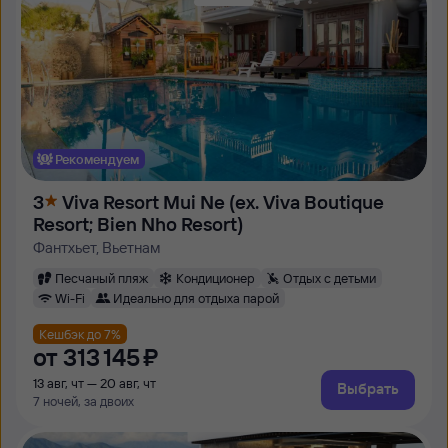
Рекомендуем
3
Viva Resort Mui Ne (ex. Viva Boutique
Resort; Bien Nho Resort)
Фантхьет, Вьетнам
Песчаный пляж
Кондиционер
Отдых с детьми
Wi-Fi
Идеально для отдыха парой
Кешбэк до 7%
от
313 ⁠145 ⁠₽
13 авг, чт — 20 авг, чт
Выбрать
7 ночей, за двоих