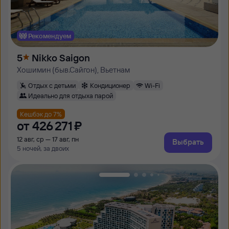
Рекомендуем
5
Nikko Saigon
Хошимин (быв.Сайгон), Вьетнам
Отдых с детьми
Кондиционер
Wi-Fi
Идеально для отдыха парой
Кешбэк до 7%
от
426 ⁠271 ⁠₽
12 авг, ср — 17 авг, пн
Выбрать
5 ночей, за двоих