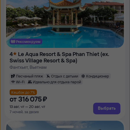
Рекомендуем
4
Le Aqua Resort & Spa Phan Thiet (ex.
Swiss Village Resort & Spa)
Фантхьет, Вьетнам
Песчаный пляж
Отдых с детьми
Кондиционер
Wi-Fi
Идеально для отдыха парой
Кешбэк до 7%
от
316 ⁠075 ⁠₽
13 авг, чт — 20 авг, чт
Выбрать
7 ночей, за двоих