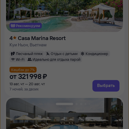
Рекомендуем
4
Casa Marina Resort
Куи Ньон, Вьетнам
Песчаный пляж
Отдых с детьми
Кондиционер
Wi-Fi
Идеально для отдыха парой
Кешбэк до 7%
от
321 ⁠998 ⁠₽
13 авг, чт — 20 авг, чт
Выбрать
7 ночей, за двоих