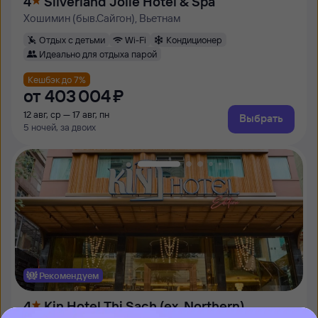
4
Silverland Jolie Hotel & Spa
Хошимин (быв.Сайгон), Вьетнам
Отдых с детьми
Wi-Fi
Кондиционер
Идеально для отдыха парой
Кешбэк до 7%
от
403 ⁠004 ⁠₽
12 авг, ср — 17 авг, пн
Выбрать
5 ночей, за двоих
Рекомендуем
4
Kin Hotel Thi Sach (ex. Northern)