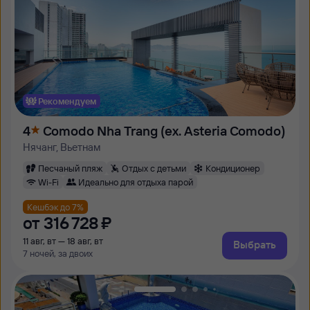
Рекомендуем
4
Comodo Nha Trang (ex. Asteria Comodo)
Нячанг, Вьетнам
Песчаный пляж
Отдых с детьми
Кондиционер
Wi-Fi
Идеально для отдыха парой
Кешбэк до 7%
от
316 ⁠728 ⁠₽
11 авг, вт — 18 авг, вт
Выбрать
7 ночей, за двоих