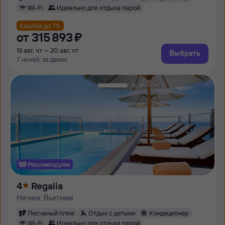
Wi-Fi
Идеально для отдыха парой
Кешбэк до 7%
от
315 ⁠893 ⁠₽
13 авг, чт — 20 авг, чт
Выбрать
7 ночей, за двоих
Рекомендуем
4
Regalia
Нячанг, Вьетнам
Песчаный пляж
Отдых с детьми
Кондиционер
Wi-Fi
Идеально для отдыха парой