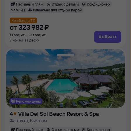
Песчаный пляж
Отдых с детьми
Кондиционер
Wi-Fi
Идеально для отдыха парой
Кешбэк до 7%
от
323 ⁠982 ⁠₽
13 авг, чт — 20 авг, чт
Выбрать
7 ночей, за двоих
Рекомендуем
4
Villa Del Sol Beach Resort & Spa
Фантхьет, Вьетнам
Песчаный пляж
Отдых с детьми
Кондиционер