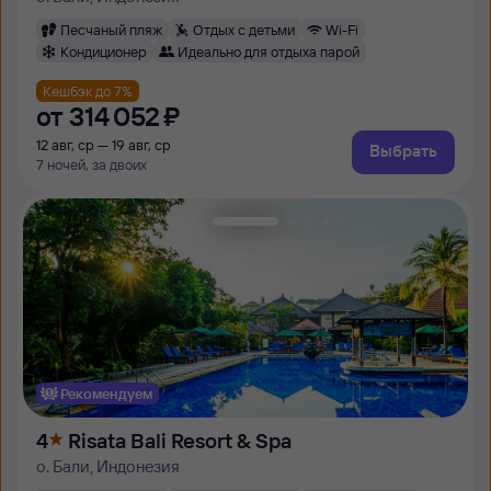
Песчаный пляж
Отдых с детьми
Wi-Fi
Кондиционер
Идеально для отдыха парой
Кешбэк до 7%
от
314 ⁠052 ⁠₽
12 авг, ср — 19 авг, ср
Выбрать
7 ночей, за двоих
Рекомендуем
4
Risata Bali Resort & Spa
о. Бали, Индонезия