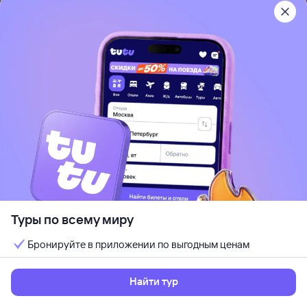
Кешбэк до 7%
от
220 ⁠115 ⁠₽
13 авг, чт — 19 авг, ср
Выбрать
6 ночей, за двоих
Рекомендуем
Туры по всему миру
5
JW Marriott Surabaya
Бронируйте в приложении по выгодным ценам
о. Ява, Индонезия
Отдых с детьми
Wi-Fi
Кондиционер
Найти тур
Идеально для отдыха парой