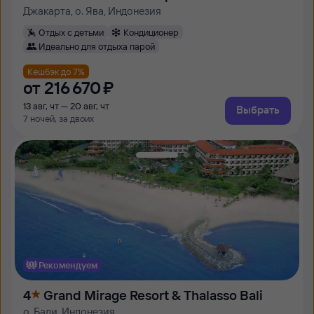
Джакарта, о. Ява, Индонезия
Отдых с детьми
Кондиционер
Идеально для отдыха парой
Кешбэк до 7%
от
216 ⁠670 ⁠₽
13 авг, чт — 20 авг, чт
Выбрать
7 ночей, за двоих
Рекомендуем
4
Grand Mirage Resort & Thalasso Bali
о. Бали, Индонезия