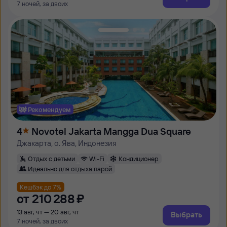
7 ночей, за двоих
Рекомендуем
4
Novotel Jakarta Mangga Dua Square
Джакарта, о. Ява, Индонезия
Отдых с детьми
Wi-Fi
Кондиционер
Идеально для отдыха парой
Кешбэк до 7%
от
210 ⁠288 ⁠₽
13 авг, чт — 20 авг, чт
Выбрать
7 ночей, за двоих