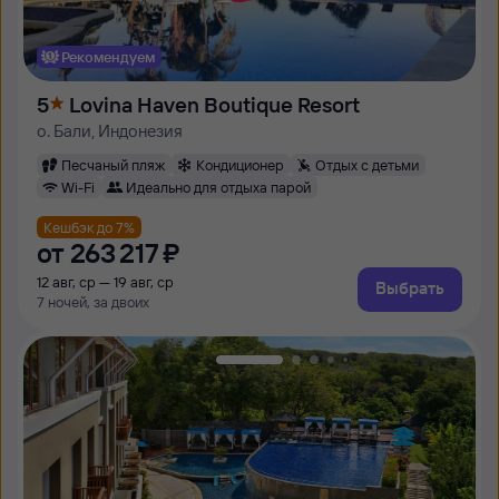
Рекомендуем
5
Lovina Haven Boutique Resort
о. Бали, Индонезия
Песчаный пляж
Кондиционер
Отдых с детьми
Wi-Fi
Идеально для отдыха парой
Кешбэк до 7%
от
263 ⁠217 ⁠₽
12 авг, ср — 19 авг, ср
Выбрать
7 ночей, за двоих