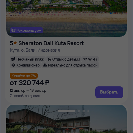
Рекомендуем
5
Sheraton Bali Kuta Resort
Кута, о. Бали, Индонезия
Песчаный пляж
Отдых с детьми
Wi-Fi
Кондиционер
Идеально для отдыха парой
Кешбэк до 7%
от
320 ⁠744 ⁠₽
12 авг, ср — 19 авг, ср
Выбрать
7 ночей, за двоих