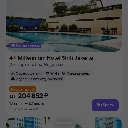
Рекомендуем
4
Millennium Hotel Sirih Jakarta
Джакарта, о. Ява, Индонезия
Отдых с детьми
Wi-Fi
Кондиционер
Идеально для отдыха парой
Кешбэк до 7%
от
204 ⁠852 ⁠₽
13 авг, чт — 20 авг, чт
Выбрать
7 ночей, за двоих