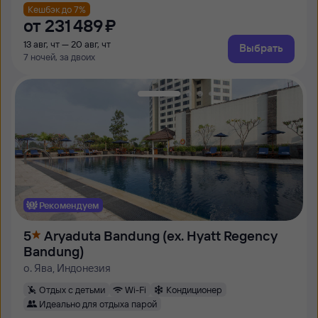
Кешбэк до 7%
от
231 ⁠489 ⁠₽
13 авг, чт — 20 авг, чт
Выбрать
7 ночей, за двоих
Рекомендуем
5
Aryaduta Bandung (ex. Hyatt Regency
Bandung)
о. Ява, Индонезия
Отдых с детьми
Wi-Fi
Кондиционер
Идеально для отдыха парой