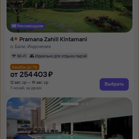
Рекомендуем
4
Pramana Zahill Kintamani
о. Бали, Индонезия
Wi-Fi
Идеально для отдыха парой
Кешбэк до 7%
от
254 ⁠403 ⁠₽
12 авг, ср — 19 авг, ср
Выбрать
7 ночей, за двоих