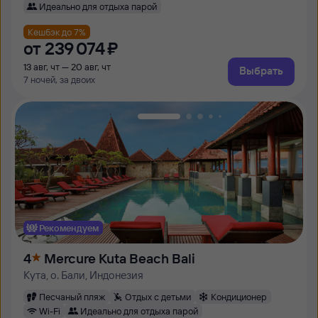
Идеально для отдыха парой
Кешбэк до 7%
от
239 ⁠074 ⁠₽
13 авг, чт — 20 авг, чт
Выбрать
7 ночей, за двоих
Рекомендуем
4
Mercure Kuta Beach Bali
Кута, о. Бали, Индонезия
Песчаный пляж
Отдых с детьми
Кондиционер
Wi-Fi
Идеально для отдыха парой