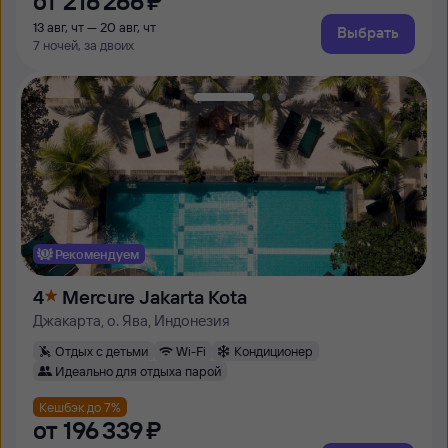
от
216 ⁠266 ⁠₽
13 авг, чт — 20 авг, чт
Выбрать
7 ночей, за двоих
Рекомендуем
4
Mercure Jakarta Kota
Джакарта, о. Ява, Индонезия
Отдых с детьми
Wi-Fi
Кондиционер
Идеально для отдыха парой
Кешбэк до 7%
от
196 ⁠339 ⁠₽