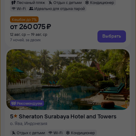
Песчаный пляж
Отдых с детьми
Кондиционер
Wi-Fi
Идеально для отдыха парой
Кешбэк до 7%
от
260 ⁠075 ⁠₽
12 авг, ср — 19 авг, ср
Выбрать
7 ночей, за двоих
Рекомендуем
5
Sheraton Surabaya Hotel and Towers
о. Ява, Индонезия
Отдых с детьми
Wi-Fi
Кондиционер