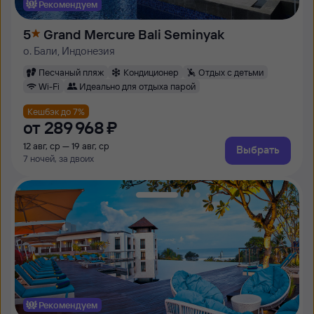
Рекомендуем
5
Grand Mercure Bali Seminyak
о. Бали, Индонезия
Песчаный пляж
Кондиционер
Отдых с детьми
Wi-Fi
Идеально для отдыха парой
Кешбэк до 7%
от
289 ⁠968 ⁠₽
12 авг, ср — 19 авг, ср
Выбрать
7 ночей, за двоих
Рекомендуем