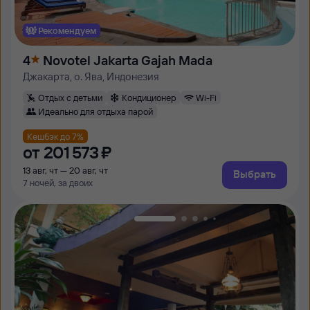
Рекомендуем
4
Novotel Jakarta Gajah Mada
Джакарта, о. Ява, Индонезия
Отдых с детьми
Кондиционер
Wi-Fi
Идеально для отдыха парой
Кешбэк до 7%
от
201 ⁠573 ⁠₽
13 авг, чт — 20 авг, чт
Выбрать
7 ночей, за двоих