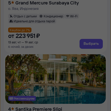
5
Grand Mercure Surabaya City
о. Ява, Индонезия
Отдых с детьми
Кондиционер
Wi-Fi
Идеально для отдыха парой
Кешбэк до 7%
от
223 ⁠951 ⁠₽
13 авг, чт — 19 авг, ср
Выбрать
6 ночей, за двоих
Рекомендуем
4
Santika Premiere Slipi