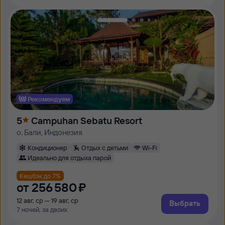
Рекомендуем
5
Campuhan Sebatu Resort
о. Бали, Индонезия
Кондиционер
Отдых с детьми
Wi-Fi
Идеально для отдыха парой
Кешбэк до 7%
от
256 ⁠580 ⁠₽
12 авг, ср — 19 авг, ср
Выбрать
7 ночей, за двоих