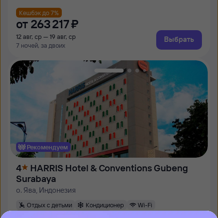
Кешбэк до 7%
от
263 ⁠217 ⁠₽
12 авг, ср — 19 авг, ср
Выбрать
7 ночей, за двоих
Рекомендуем
4
HARRIS Hotel & Conventions Gubeng
Surabaya
о. Ява, Индонезия
Отдых с детьми
Кондиционер
Wi-Fi
Идеально для отдыха парой