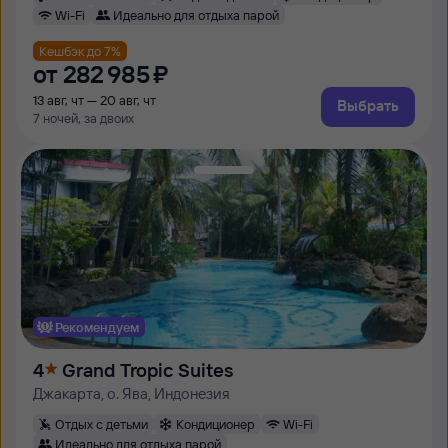
Wi-Fi
Идеально для отдыха парой
Кешбэк до 7%
от
282 ⁠985 ⁠₽
13 авг, чт — 20 авг, чт
Выбрать
7 ночей, за двоих
Рекомендуем
4
Grand Tropic Suites
Джакарта, о. Ява, Индонезия
Отдых с детьми
Кондиционер
Wi-Fi
Идеально для отдыха парой