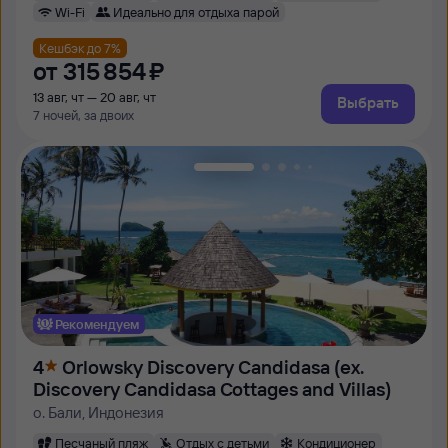
Wi-Fi
Идеально для отдыха парой
Кешбэк до 7%
от
315 ⁠854 ⁠₽
13 авг, чт — 20 авг, чт
Выбрать
7 ночей, за двоих
Рекомендуем
4
Orlowsky Discovery Candidasa (ex.
Discovery Candidasa Cottages and Villas)
о. Бали, Индонезия
Песчаный пляж
Отдых с детьми
Кондиционер