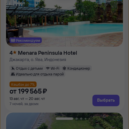
Рекомендуем
4
Menara Peninsula Hotel
Джакарта, о. Ява, Индонезия
Отдых с детьми
Wi-Fi
Кондиционер
Идеально для отдыха парой
Кешбэк до 7%
от
199 ⁠565 ⁠₽
13 авг, чт — 20 авг, чт
Выбрать
7 ночей, за двоих