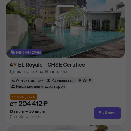
Рекомендуем
4
EL Royale - CHSE Certified
Джакарта, о. Ява, Индонезия
Отдых с детьми
Кондиционер
Wi-Fi
Идеально для отдыха парой
Кешбэк до 7%
от
204 ⁠412 ⁠₽
13 авг, чт — 20 авг, чт
Выбрать
7 ночей, за двоих