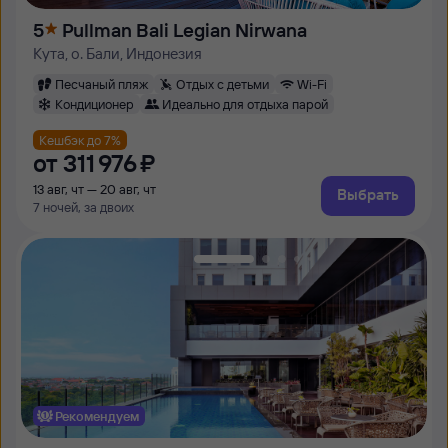
5
Pullman Bali Legian Nirwana
Кута, о. Бали, Индонезия
Песчаный пляж
Отдых с детьми
Wi-Fi
Кондиционер
Идеально для отдыха парой
Кешбэк до 7%
от
311 ⁠976 ⁠₽
13 авг, чт — 20 авг, чт
Выбрать
7 ночей, за двоих
Рекомендуем