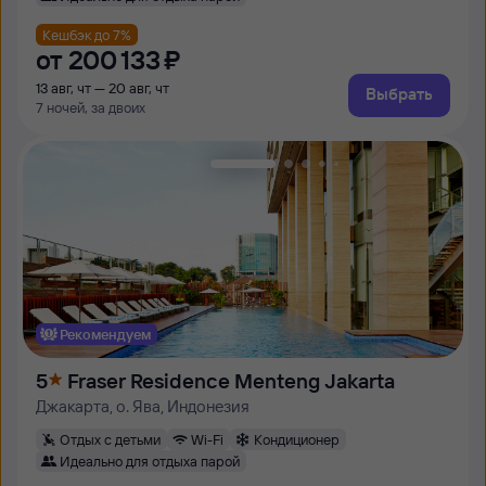
Кешбэк до 7%
от
200 ⁠133 ⁠₽
13 авг, чт — 20 авг, чт
Выбрать
7 ночей, за двоих
Рекомендуем
5
Fraser Residence Menteng Jakarta
Джакарта, о. Ява, Индонезия
Отдых с детьми
Wi-Fi
Кондиционер
Идеально для отдыха парой