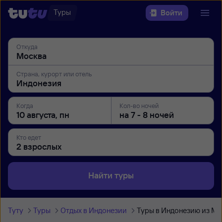
Туры
Войти
Откуда
Страна, курорт или отель
Когда
Кол-во ночей
Кто едет
Найти туры
Туту
Туры
Отдых в Индонезии
Туры в Индонезию из М