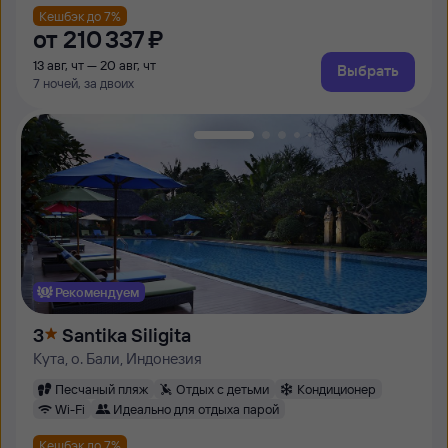
Кешбэк до 7%
от
210 ⁠337 ⁠₽
13 авг, чт — 20 авг, чт
Выбрать
7 ночей, за двоих
Рекомендуем
3
Santika Siligita
Кута, о. Бали, Индонезия
Песчаный пляж
Отдых с детьми
Кондиционер
Wi-Fi
Идеально для отдыха парой
Кешбэк до 7%