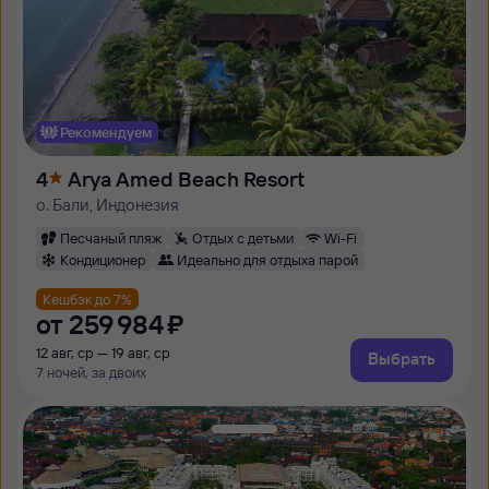
Рекомендуем
4
Arya Amed Beach Resort
о. Бали, Индонезия
Песчаный пляж
Отдых с детьми
Wi-Fi
Кондиционер
Идеально для отдыха парой
Кешбэк до 7%
от
259 ⁠984 ⁠₽
12 авг, ср — 19 авг, ср
Выбрать
7 ночей, за двоих