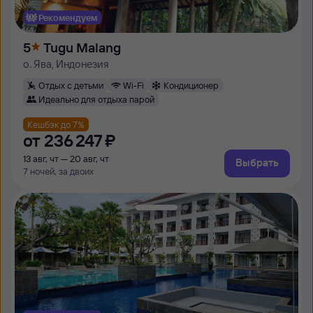
Рекомендуем
5
Tugu Malang
о. Ява, Индонезия
Отдых с детьми
Wi-Fi
Кондиционер
Идеально для отдыха парой
Кешбэк до 7%
от
236 ⁠247 ⁠₽
13 авг, чт — 20 авг, чт
Выбрать
7 ночей, за двоих