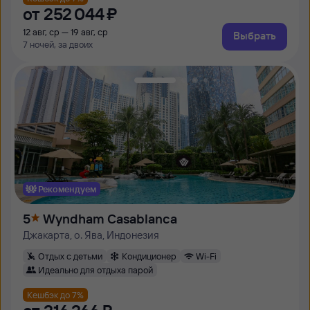
от
252 ⁠044 ⁠₽
12 авг, ср — 19 авг, ср
Выбрать
7 ночей, за двоих
Рекомендуем
5
Wyndham Casablanca
Джакарта, о. Ява, Индонезия
Отдых с детьми
Кондиционер
Wi-Fi
Идеально для отдыха парой
Кешбэк до 7%