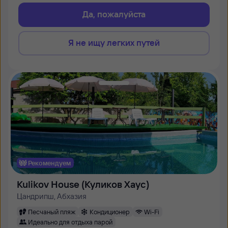
Да, пожалуйста
Я не ищу легких путей
Рекомендуем
Kulikov House (Куликов Хаус)
Цандрипш, Абхазия
Песчаный пляж
Кондиционер
Wi-Fi
Идеально для отдыха парой