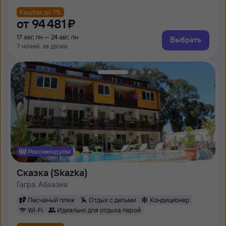
Кешбэк до 7%
от
94 ⁠481 ⁠₽
17 авг, пн — 24 авг, пн
Выбрать
7 ночей, за двоих
Рекомендуем
Сказка (Skazka)
Гагра, Абхазия
Песчаный пляж
Отдых с детьми
Кондиционер
Wi-Fi
Идеально для отдыха парой