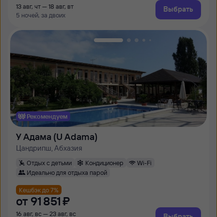
13 авг, чт — 18 авг, вт
Выбрать
5 ночей, за двоих
Рекомендуем
У Адама (U Adama)
Цандрипш, Абхазия
Отдых с детьми
Кондиционер
Wi-Fi
Идеально для отдыха парой
Кешбэк до 7%
от
91 ⁠851 ⁠₽
16 авг, вс — 23 авг, вс
Выбрать