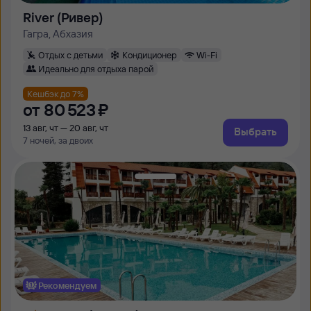
River (Ривер)
Гагра, Абхазия
Отдых с детьми
Кондиционер
Wi-Fi
Идеально для отдыха парой
Кешбэк до 7%
от
80 ⁠523 ⁠₽
13 авг, чт — 20 авг, чт
Выбрать
7 ночей, за двоих
Рекомендуем