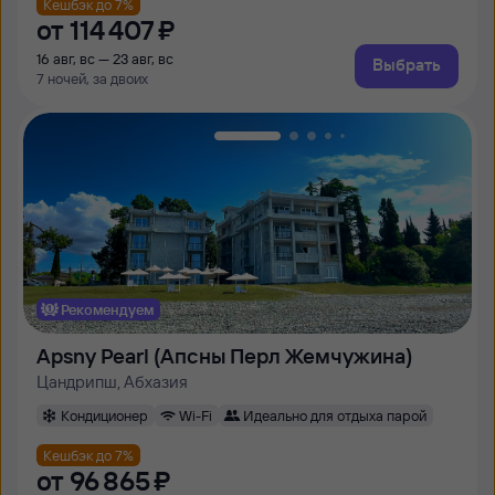
Кешбэк до 7%
от
114 ⁠407 ⁠₽
16 авг, вс — 23 авг, вс
Выбрать
7 ночей, за двоих
Рекомендуем
Apsny Pearl (Апсны Перл Жемчужина)
Цандрипш, Абхазия
Кондиционер
Wi-Fi
Идеально для отдыха парой
Кешбэк до 7%
от
96 ⁠865 ⁠₽