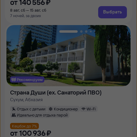
от
140 ⁠556 ⁠₽
8 авг, сб — 15 авг, сб
Выбрать
7 ночей, за двоих
Рекомендуем
Страна Души (ex. Cанаторий ПВО)
Сухум, Абхазия
Отдых с детьми
Кондиционер
Wi-Fi
Идеально для отдыха парой
Кешбэк до 7%
от
100 ⁠936 ⁠₽