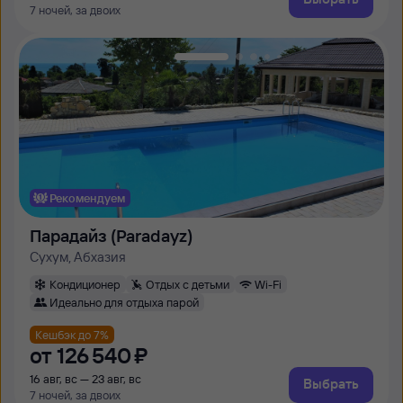
7 ночей, за двоих
Рекомендуем
Парадайз (Paradayz)
Сухум, Абхазия
Кондиционер
Отдых с детьми
Wi-Fi
Идеально для отдыха парой
Кешбэк до 7%
от
126 ⁠540 ⁠₽
16 авг, вс — 23 авг, вс
Выбрать
7 ночей, за двоих