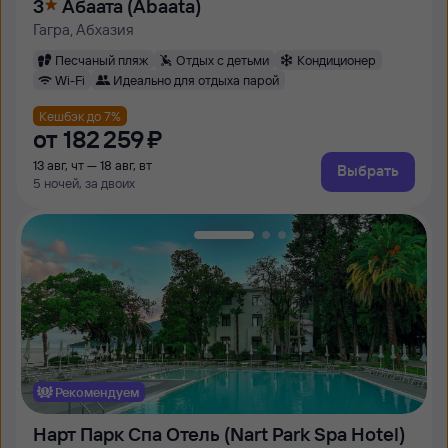
3
Абаата (Abaata)
Гагра, Абхазия
Песчаный пляж
Отдых с детьми
Кондиционер
Wi-Fi
Идеально для отдыха парой
Кешбэк до 7%
от
182 ⁠259 ⁠₽
13 авг, чт — 18 авг, вт
Выбрать
5 ночей, за двоих
Рекомендуем
Нарт Парк Спа Отель (Nart Park Spa Hotel)