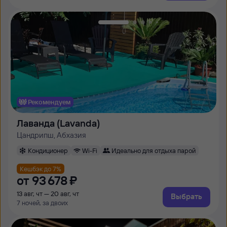
Рекомендуем
Лаванда (Lavanda)
Цандрипш, Абхазия
Кондиционер
Wi-Fi
Идеально для отдыха парой
Кешбэк до 7%
от
93 ⁠678 ⁠₽
13 авг, чт — 20 авг, чт
Выбрать
7 ночей, за двоих