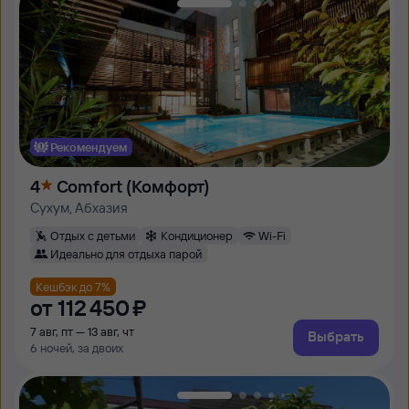
Рекомендуем
4
Comfort (Комфорт)
Сухум, Абхазия
Отдых с детьми
Кондиционер
Wi-Fi
Идеально для отдыха парой
Кешбэк до 7%
от
112 ⁠450 ⁠₽
7 авг, пт — 13 авг, чт
Выбрать
6 ночей, за двоих