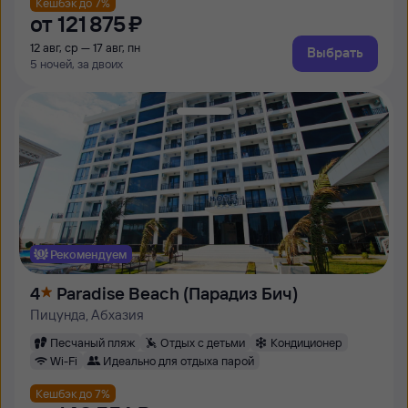
Кешбэк до 7%
от
121 ⁠875 ⁠₽
12 авг, ср — 17 авг, пн
Выбрать
5 ночей, за двоих
Рекомендуем
4
Paradise Beach (Парадиз Бич)
Пицунда, Абхазия
Песчаный пляж
Отдых с детьми
Кондиционер
Wi-Fi
Идеально для отдыха парой
Кешбэк до 7%