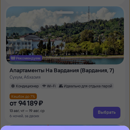
Рекомендуем
Апартаменты На Вардания (Вардания, 7)
Сухум, Абхазия
Кондиционер
Wi-Fi
Идеально для отдыха парой
Кешбэк до 7%
от
94 ⁠189 ⁠₽
13 авг, чт — 19 авг, ср
Выбрать
6 ночей, за двоих