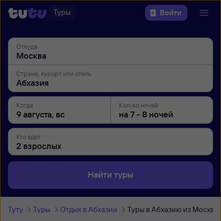
Туры
Войти
Откуда
Страна, курорт или отель
Когда
Кол-во ночей
Кто едет
Найти туры
Туту
Туры
Отдых в Абхазии
Туры в Абхазию из Москвы