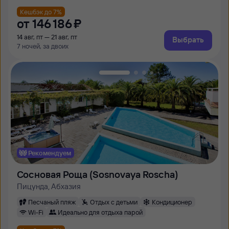
Кешбэк до 7%
от
146 ⁠186 ⁠₽
14 авг, пт — 21 авг, пт
Выбрать
7 ночей, за двоих
Рекомендуем
Сосновая Роща (Sosnovaya Roscha)
Пицунда, Абхазия
Песчаный пляж
Отдых с детьми
Кондиционер
Wi-Fi
Идеально для отдыха парой