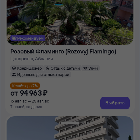
Рекомендуем
Розовый Фламинго (Rozovyj Flamingo)
Цандрипш, Абхазия
Кондиционер
Отдых с детьми
Wi-Fi
Идеально для отдыха парой
Кешбэк до 7%
от
94 ⁠963 ⁠₽
16 авг, вс — 23 авг, вс
Выбрать
7 ночей, за двоих