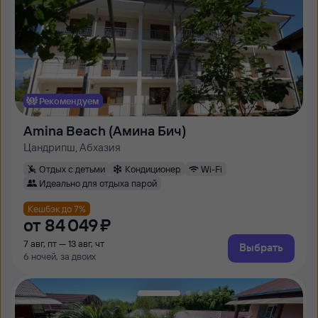
Рекомендуем
Amina Beach (Амина Бич)
Цандрипш, Абхазия
Отдых с детьми
Кондиционер
Wi-Fi
Идеально для отдыха парой
Кешбэк до 7%
от
84 ⁠049 ⁠₽
7 авг, пт — 13 авг, чт
Выбрать
6 ночей, за двоих