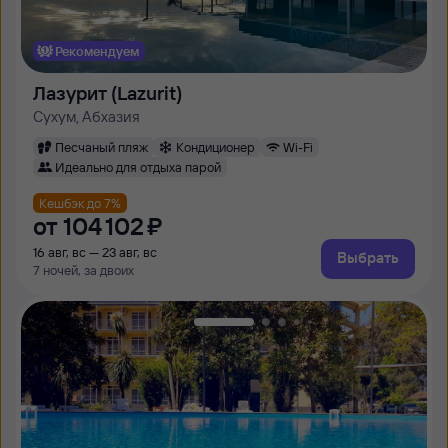
Рекомендуем
Лазурит (Lazurit)
Сухум, Абхазия
Песчаный пляж
Кондиционер
Wi-Fi
Идеально для отдыха парой
Кешбэк до 7%
от
104 ⁠102 ⁠₽
16 авг, вс — 23 авг, вс
Выбрать
7 ночей, за двоих