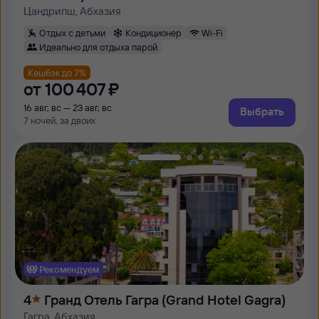
Цандрипш, Абхазия
Отдых с детьми
Кондиционер
Wi-Fi
Идеально для отдыха парой
Кешбэк до 7%
от
100 ⁠407 ⁠₽
16 авг, вс — 23 авг, вс
Выбрать
7 ночей, за двоих
Рекомендуем
4
Гранд Отель Гагра (Grand Hotel Gagra)
Гагра, Абхазия