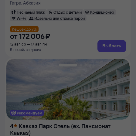
Гагра, Абхазия
Песчаный пляж
Отдых с детьми
Кондиционер
Wi-Fi
Идеально для отдыха парой
Кешбэк до 7%
от
172 ⁠006 ⁠₽
12 авг, ср — 17 авг, пн
Выбрать
5 ночей, за двоих
Рекомендуем
4
Кавказ Парк Отель (ex. Пансионат
Кавказ)