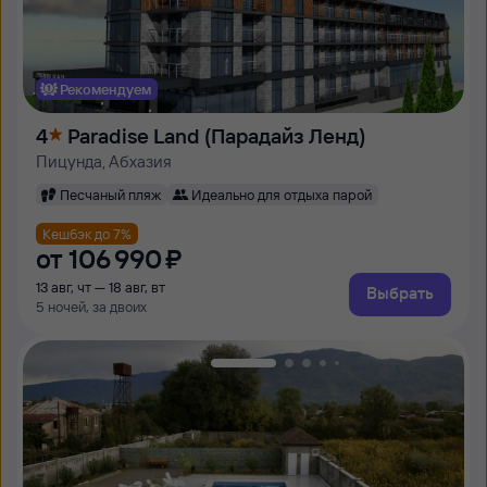
Рекомендуем
4
Paradise Land (Парадайз Ленд)
Пицунда, Абхазия
Песчаный пляж
Идеально для отдыха парой
Кешбэк до 7%
от
106 ⁠990 ⁠₽
13 авг, чт — 18 авг, вт
Выбрать
5 ночей, за двоих