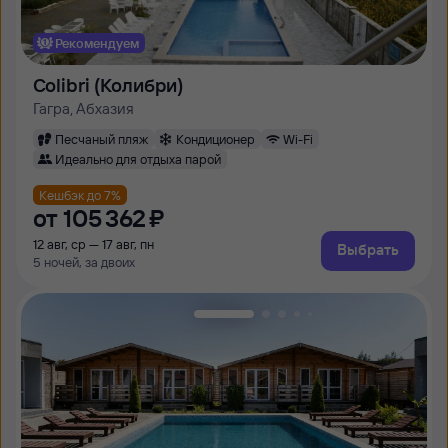
Рекомендуем
Colibri (Колибри)
Гагра, Абхазия
Песчаный пляж
Кондиционер
Wi-Fi
Идеально для отдыха парой
Кешбэк до 7%
от
105 ⁠362 ⁠₽
12 авг, ср — 17 авг, пн
Выбрать
5 ночей, за двоих