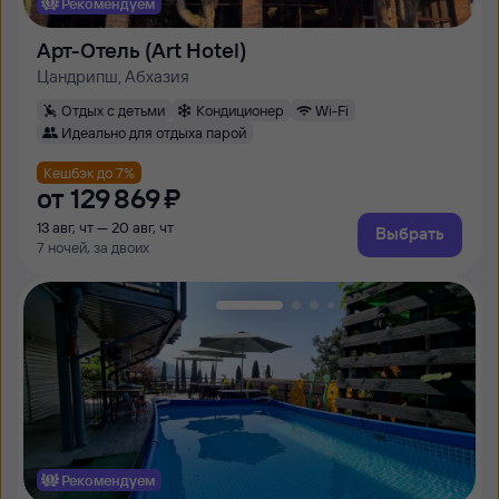
Рекомендуем
Арт-Отель (Art Hotel)
Цандрипш, Абхазия
Отдых с детьми
Кондиционер
Wi-Fi
Идеально для отдыха парой
Кешбэк до 7%
от
129 ⁠869 ⁠₽
13 авг, чт — 20 авг, чт
Выбрать
7 ночей, за двоих
Рекомендуем