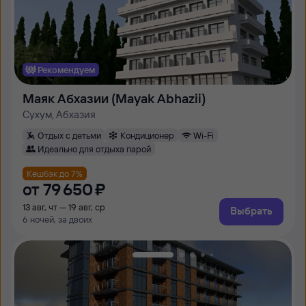
Рекомендуем
Маяк Абхазии (Mayak Abhazii)
Сухум, Абхазия
Отдых с детьми
Кондиционер
Wi-Fi
Идеально для отдыха парой
Кешбэк до 7%
от
79 ⁠650 ⁠₽
13 авг, чт — 19 авг, ср
Выбрать
6 ночей, за двоих