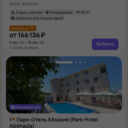
Гагра, Абхазия
Отдых с детьми
Кондиционер
Wi-Fi
Идеально для отдыха парой
Кешбэк до 7%
от
166 ⁠136 ⁠₽
8 авг, сб — 15 авг, сб
Выбрать
7 ночей, за двоих
Рекомендуем
1
Парк-Отель Абхазия (Park-Hotel
Abkhazia)