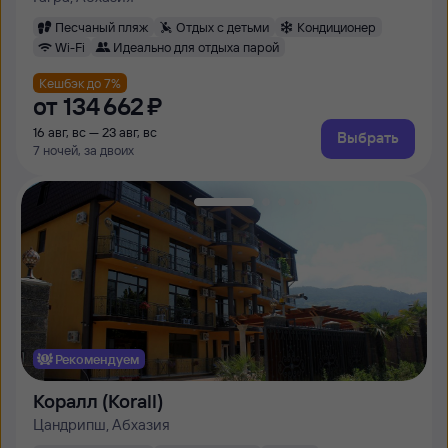
Песчаный пляж
Отдых с детьми
Кондиционер
Wi-Fi
Идеально для отдыха парой
Кешбэк до 7%
от
134 ⁠662 ⁠₽
16 авг, вс — 23 авг, вс
Выбрать
7 ночей, за двоих
Рекомендуем
Коралл (Korall)
Цандрипш, Абхазия