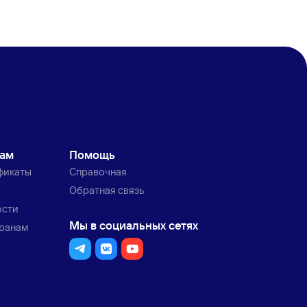
кам
Помощь
фикаты
Справочная
Обратная связь
ости
Мы в социальных сетях
транам