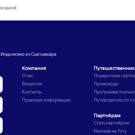
поездкой
в Индонезию из Сыктывкара
Компания
Путешественни
О нас
Подарочные серти
Вакансии
Промокоды
Контакты
Программа лояльн
Правовая информация
Путеводитель по с
Партнёрам
Стать партнёром
Реклама на Туту