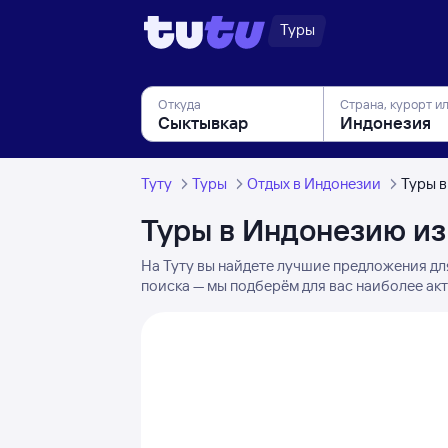
Туры
Откуда
Страна, курорт и
Туту
Туры
Отдых в Индонезии
Туры 
Туры в Индонезию и
На Туту вы найдете лучшие предложения дл
поиска — мы подберём для вас наиболее ак