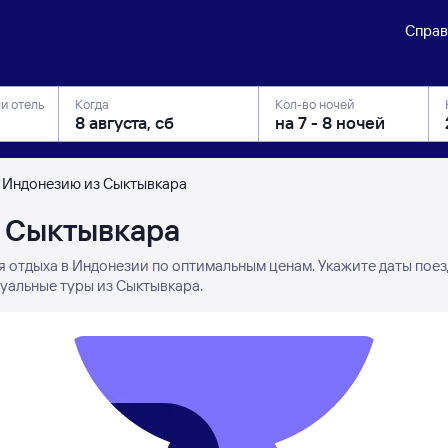
Справ
ли отель
Когда
Кол-во ночей
в Индонезию из Сыктывкара
з Сыктывкара
я отдыха в Индонезии по оптимальным ценам. Укажите даты пое
туальные туры из Сыктывкара.