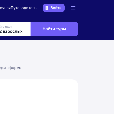
очная
Путеводитель
Войти
Кто едет
Найти туры
здки в форме