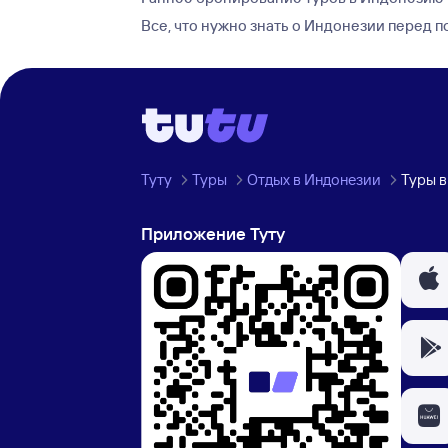
Все, что нужно знать о Индонезии перед 
Туту
Туры
Отдых в Индонезии
Туры 
Приложение Туту