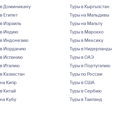
 в Доминикану
Туры в Кыргызстан
в Египет
Туры на Мальдивы
 в Израиль
Туры на Мальту
 в Индию
Туры в Марокко
 в Индонезию
Туры в Мексику
 в Иорданию
Туры в Нидерланды
 в Испанию
Туры в ОАЭ
 в Италию
Туры в Португалию
в Казахстан
Туры по России
 на Кипр
Туры в США
 в Китай
Туры в Сербию
 на Кубу
Туры в Таиланд