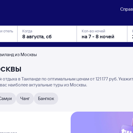
Справ
ли отель
Когда
Кол-во ночей
Таиланд из Москвы
осквы
отдыха в Таиланде по оптимальным ценам от 121 ⁠177 руб. Укажи
 вас наиболее актуальные туры из Москвы.
Самуи
Чанг
Бангкок