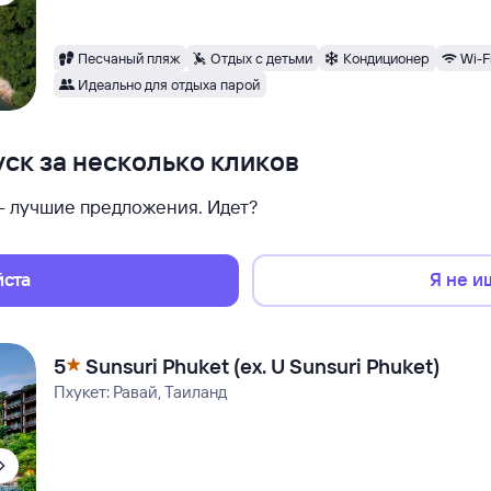
Песчаный пляж
Отдых с детьми
Кондиционер
Wi-F
Идеально для отдыха парой
ск за несколько кликов
 — лучшие предложения. Идет?
йста
Я не и
5
Sunsuri Phuket (ex. U Sunsuri Phuket)
Пхукет: Равай, Таиланд