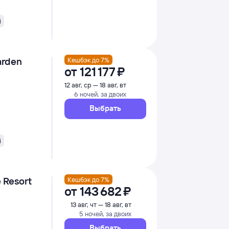
i
arden
Кешбэк до 7%
от
121 ⁠177 ⁠₽
12 авг, ср — 18 авг, вт
6 ночей, за двоих
Выбрать
i
e Resort
Кешбэк до 7%
от
143 ⁠682 ⁠₽
13 авг, чт — 18 авг, вт
5 ночей, за двоих
Выбрать