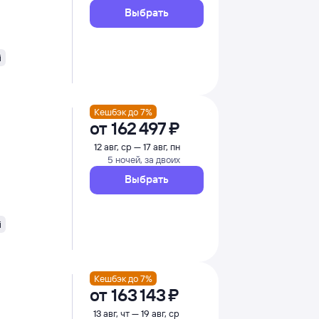
Выбрать
i
Кешбэк до 7%
от
162 ⁠497 ⁠₽
12 авг, ср — 17 авг, пн
5 ночей, за двоих
Выбрать
i
Кешбэк до 7%
от
163 ⁠143 ⁠₽
13 авг, чт — 19 авг, ср