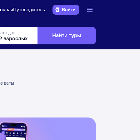
очная
Путеводитель
Войти
Кто едет
Найти туры
те даты