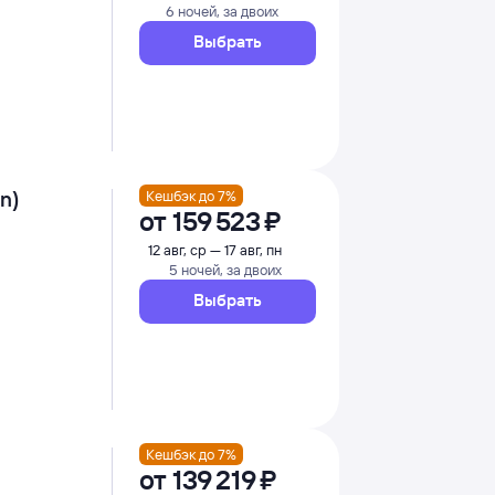
6 ночей, за двоих
Выбрать
n)
Кешбэк до 7%
от
159 ⁠523 ⁠₽
12 авг, ср — 17 авг, пн
5 ночей, за двоих
Выбрать
Кешбэк до 7%
от
139 ⁠219 ⁠₽