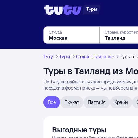
Туры
Откуда
Страна, курорт и
Туту
Туры
Отдых в Таиланде
Туры в 
Туры в Таиланд из М
На Туту вы найдете лучшие предложения для 
поездки в форме поиска — мы подберём для
Все
Пхукет
Паттайя
Краби
Выгодные туры