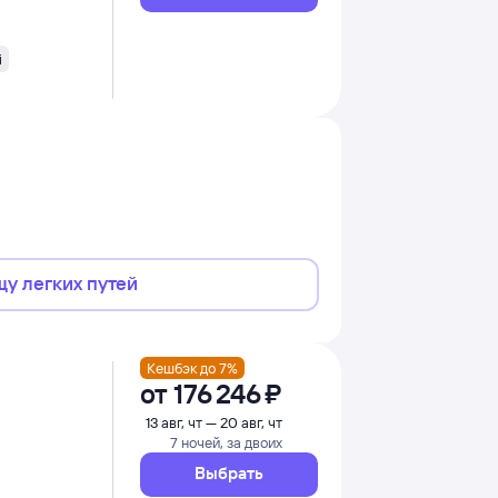
i
щу легких путей
Кешбэк до 7%
от
176 ⁠246 ⁠₽
13 авг, чт — 20 авг, чт
7 ночей, за двоих
Выбрать