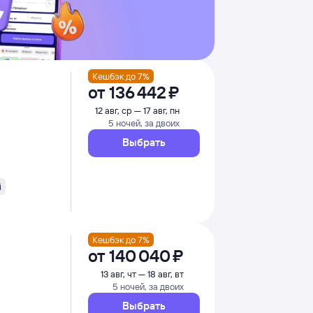
Кешбэк до 7%
от
136 ⁠442 ⁠₽
12 авг, ср — 17 авг, пн
5 ночей, за двоих
Выбрать
i
Кешбэк до 7%
от
140 ⁠040 ⁠₽
13 авг, чт — 18 авг, вт
5 ночей, за двоих
Выбрать