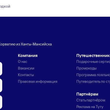
ездкой
Хорватию из Ханты-Мансийска
Компания
Путешественни
О нас
Подарочные серти
Вакансии
Промокоды
Контакты
Программа лояльн
Правовая информация
Путеводитель по с
Партнёрам
Стать партнёром
Реклама на Туту