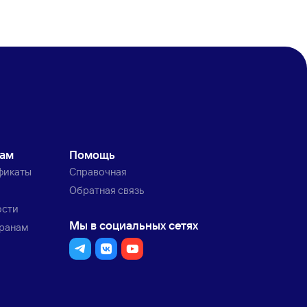
кам
Помощь
фикаты
Справочная
Обратная связь
ости
Мы в социальных сетях
транам