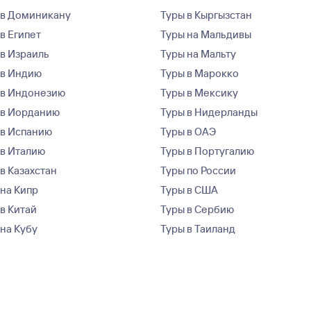
 в Доминикану
Туры в Кыргызстан
в Египет
Туры на Мальдивы
 в Израиль
Туры на Мальту
 в Индию
Туры в Марокко
 в Индонезию
Туры в Мексику
 в Иорданию
Туры в Нидерланды
 в Испанию
Туры в ОАЭ
 в Италию
Туры в Португалию
в Казахстан
Туры по России
 на Кипр
Туры в США
 в Китай
Туры в Сербию
 на Кубу
Туры в Таиланд