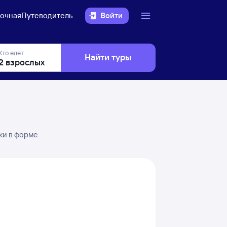
очная
Путеводитель
Войти
Кто едет
Найти туры
ки в форме