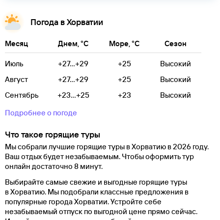
Когда ехать
Пляжный сезон — с мая по октябрь.
Погода в Хорватии
Самые популярные курорты
— Загреб, Истрия, Пореч,
Месяц
Умаг, Дубровник и Сплит.
Днем, °C
Море, °C
Сезон
Июль
+27...+29
+25
Высокий
Август
+27...+29
+25
Высокий
Сентябрь
+23...+25
+23
Высокий
Подробнее о погоде
Что такое горящие туры
Мы собрали лучшие горящие туры в Хорватию в 2026 году.
Ваш отдых будет незабываемым. Чтобы оформить тур
онлайн достаточно 8 минут.
Выбирайте самые свежие и выгодные горящие туры
в Хорватию. Мы подобрали классные предложения в
популярные города Хорватии. Устройте себе
незабываемый отпуск по выгодной цене прямо сейчас.