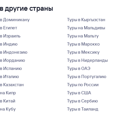
в другие страны
 в Доминикану
Туры в Кыргызстан
в Египет
Туры на Мальдивы
 в Израиль
Туры на Мальту
 в Индию
Туры в Марокко
 в Индонезию
Туры в Мексику
 в Иорданию
Туры в Нидерланды
 в Испанию
Туры в ОАЭ
 в Италию
Туры в Португалию
в Казахстан
Туры по России
 на Кипр
Туры в США
 в Китай
Туры в Сербию
 на Кубу
Туры в Таиланд