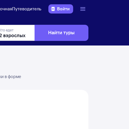
очная
Путеводитель
Войти
Кто едет
Найти туры
ки в форме