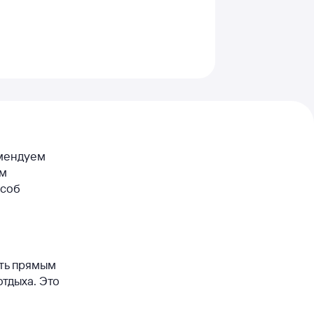
омендуем
ем
особ
ыть прямым
отдыха. Это