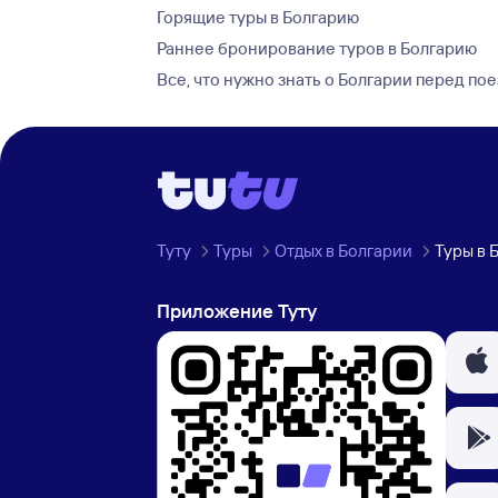
Горящие туры в Болгарию
Раннее бронирование туров в Болгарию
Все, что нужно знать о Болгарии перед по
Туту
Туры
Отдых в Болгарии
Туры в 
Приложение Туту