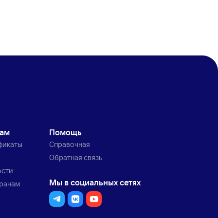
кам
Помощь
фикаты
Справочная
Обратная связь
ости
Мы в социальных сетях
транам