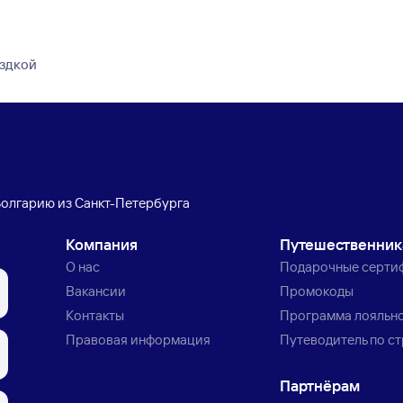
ездкой
Болгарию из Санкт-Петербурга
Компания
Путешественни
О нас
Подарочные серти
Вакансии
Промокоды
Контакты
Программа лояльн
Правовая информация
Путеводитель по с
Партнёрам