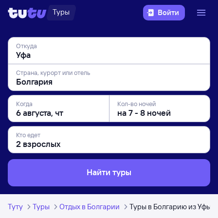
Туры
Войти
Откуда
Страна, курорт или отель
Когда
Кол-во ночей
Кто едет
Найти туры
Туту
Туры
Отдых в Болгарии
Туры в Болгарию из Уфы