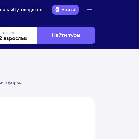
очная
Путеводитель
Войти
Кто едет
Найти туры
ки в форме