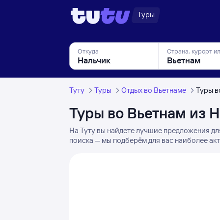
Туры
Откуда
Страна, курорт и
Туту
Туры
Отдых во Вьетнаме
Туры в
Туры во Вьетнам из 
На Туту вы найдете лучшие предложения дл
поиска — мы подберём для вас наиболее акт