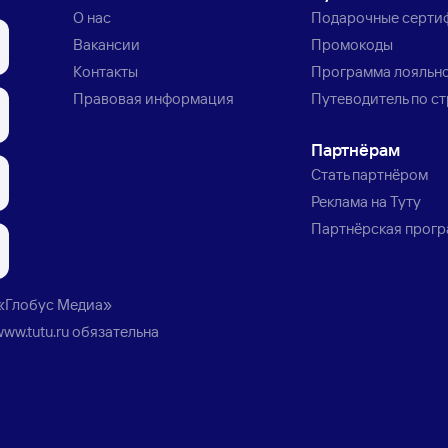
О нас
Подарочные серти
Вакансии
Промокоды
Контакты
Программа лояльн
Правовая информация
Путеводитель по с
Партнёрам
Стать партнёром
Реклама на Туту
Партнёрская прог
«Глобус Медиа»
www.tutu.ru
обязательна