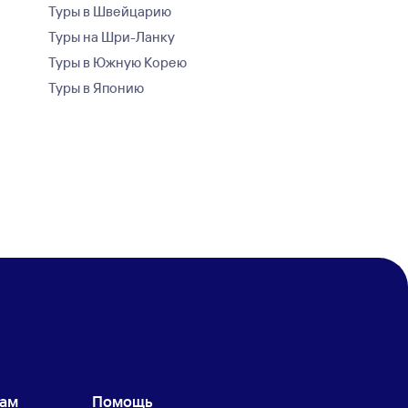
Туры в Швейцарию
Туры на Шри-Ланку
Туры в Южную Корею
Туры в Японию
кам
Помощь