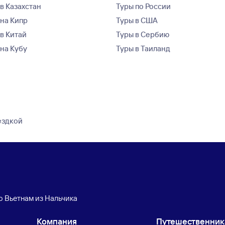
в Казахстан
Туры по России
 на Кипр
Туры в США
 в Китай
Туры в Сербию
 на Кубу
Туры в Таиланд
ездкой
о Вьетнам из Нальчика
Компания
Путешественни