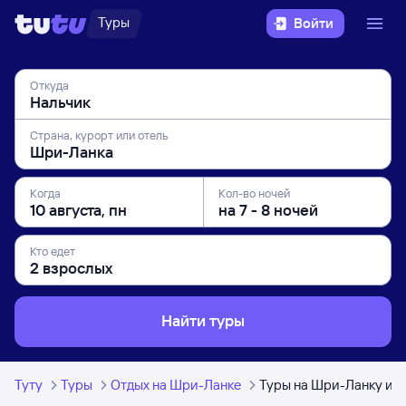
Туры
Войти
Откуда
Страна, курорт или отель
Когда
Кол-во ночей
Кто едет
Найти туры
Туту
Туры
Отдых на Шри-Ланке
Туры на Шри-Ланку из 