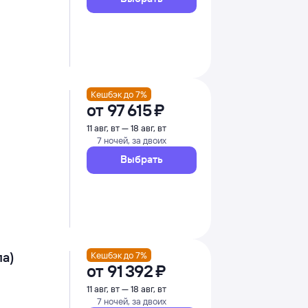
Кешбэк до 7%
от
97 ⁠615 ⁠₽
11 авг, вт — 18 авг, вт
7 ночей, за двоих
Выбрать
па)
Кешбэк до 7%
от
91 ⁠392 ⁠₽
11 авг, вт — 18 авг, вт
7 ночей, за двоих