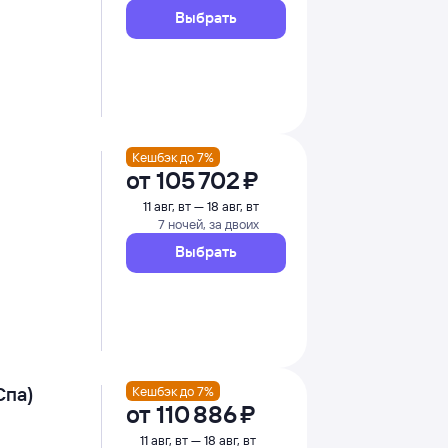
Выбрать
Кешбэк до 7%
от
105 ⁠702 ⁠₽
11 авг, вт — 18 авг, вт
7 ночей, за двоих
Выбрать
Спа)
Кешбэк до 7%
от
110 ⁠886 ⁠₽
11 авг, вт — 18 авг, вт