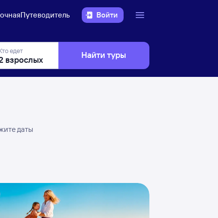
очная
Путеводитель
Войти
Кто едет
Найти туры
ажите даты