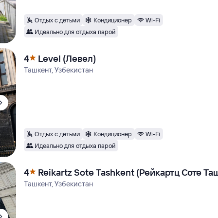
Отдых с детьми
Кондиционер
Wi-Fi
Идеально для отдыха парой
4
Level (Левел)
Ташкент, Узбекистан
Отдых с детьми
Кондиционер
Wi-Fi
Идеально для отдыха парой
4
Reikartz Sote Tashkent (Рейкартц Соте Та
Ташкент, Узбекистан