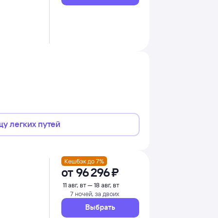
щу легких путей
Кешбэк до 7%
от
96 ⁠296 ⁠₽
11 авг, вт — 18 авг, вт
7 ночей, за двоих
Выбрать