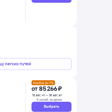
щу легких путей
Кешбэк до 7%
от
85 ⁠266 ⁠₽
13 авг, чт — 18 авг, вт
5 ночей, за двоих
Выбрать