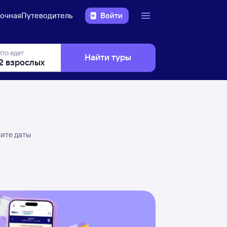
очная
Путеводитель
Войти
Кто едет
Найти туры
жите даты