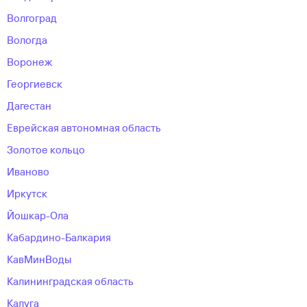
Волгоград
Вологда
Воронеж
Георгиевск
Дагестан
Еврейская автономная область
Золотое кольцо
Иваново
Иркутск
Йошкар-Ола
Кабардино-Балкария
КавМинВоды
Калининградcкая область
Калуга