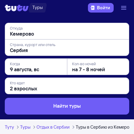
Туры
Войти
Откуда
Страна, курорт или отель
Когда
Кол-во ночей
Кто едет
Найти туры
Туту
Туры
Отдых в Сербии
Туры в Сербию из Кемеров