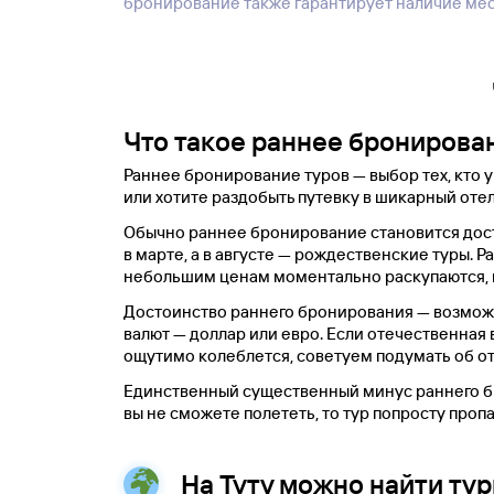
бронирование также гарантирует наличие мес
Что такое раннее бронирова
Раннее бронирование туров — выбор тех, кто у
или хотите раздобыть путевку в шикарный оте
Обычно раннее бронирование становится дост
в марте, а в августе — рождественские туры.
небольшим ценам моментально раскупаются, п
Достоинство раннего бронирования — возможно
валют — доллар или евро. Если отечественная 
ощутимо колеблется, советуем подумать об от
Единственный существенный минус раннего бро
вы не сможете полететь, то тур попросту пропа
На Туту можно найти туры