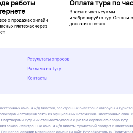
ода работы
Оплата тура по ча
тернете
Внесите часть суммы
и забронируйте тур. Остальн
все о продажах онлайн
доплатите позже
пасных платежах через
ет
Результаты опросов
Реклама на Туту
Контакты
лектронных авиа- и ж/д билетов, электронных билетов на автобусы и туристс
ропоездов и автобусов взяты из официальных источников. Электронные авиа- 
 партнерами Туту и их стоимость указана с учетом сервисного сбора Туту.
ия заказа. Электронные авиа- и ж/д билеты, туристский продукт и электрон
 При использовании материалов ссылка на сайт Туту обязательна.
Политика 