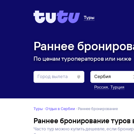
Туры
Раннее бронирова
По ценам туроператоров или ниже
Россия
,
Турция
Туры
·
Отдых в Сербии
·
Раннее бронирование
Раннее бронирование туров 
Часто тур можно купить дешевле, если брониро