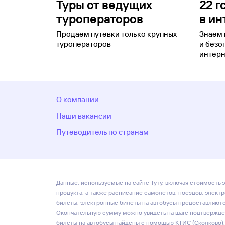
Туры от ведущих
22 г
туроператоров
в ин
Продаем путевки только крупных
Знаем 
туроператоров
и безо
интерн
О компании
Наши вакансии
Путеводитель по странам
Данные, используемые на сайте Туту, включая стоимость э
продукта, а также расписание самолетов, поездов, элект
билеты, электронные билеты на автобусы предоставляются
Окончательную сумму можно увидеть на шаге подтвержден
билеты на автобусы найдены с помощью КТИС (Сколково).