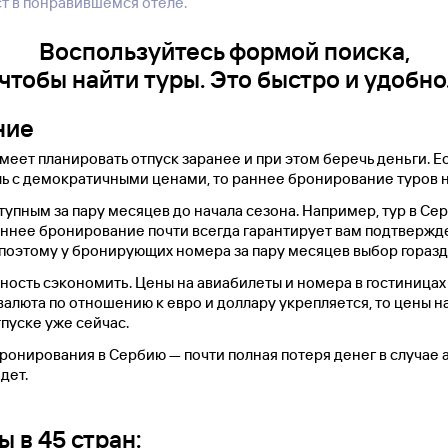
т в понравившемся отеле.
Воспользуйтесь формой поиска,
чтобы найти туры. Это быстро и удобно
ние
меет планировать отпуск заранее и при этом беречь деньги. Е
ль с демократичными ценами, то раннее бронирование туров 
упным за пару месяцев до начала сезона. Например, тур в Се
 Раннее бронирование почти всегда гарантирует вам подтвержд
оэтому у бронирующих номера за пару месяцев выбор горазд
сть сэкономить. Цены на авиабилеты и номера в гостиницах 
валюта по отношению к евро и доллару укрепляется, то цены на
пуске уже сейчас.
нирования в Сербию — почти полная потеря денег в случае а
дет.
 в 45 стран: