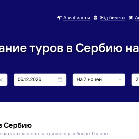
Авиабилеты
Ж/д билеты
А
ние туров в Сербию на
в Сербию
вать его заранее: за три месяца и более. Раннее