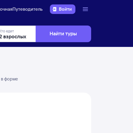
очная
Путеводитель
Войти
Кто едет
Найти туры
 в форме