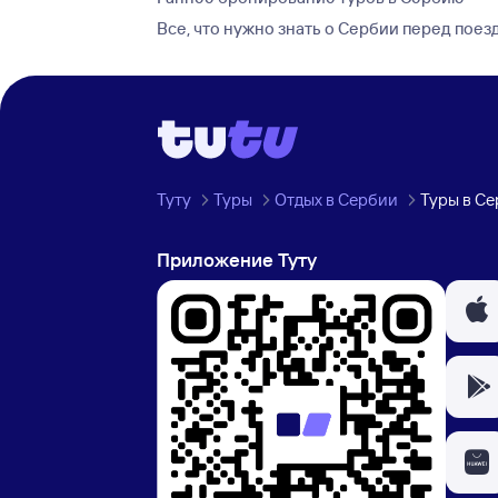
Все, что нужно знать о Сербии перед поез
Туту
Туры
Отдых в Сербии
Туры в С
Приложение Туту