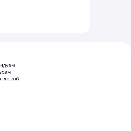
мендуем
 всем
й способ