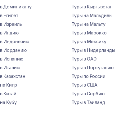
 в Доминикану
Туры в Кыргызстан
в Египет
Туры на Мальдивы
 в Израиль
Туры на Мальту
 в Индию
Туры в Марокко
 в Индонезию
Туры в Мексику
 в Иорданию
Туры в Нидерланды
 в Испанию
Туры в ОАЭ
 в Италию
Туры в Португалию
в Казахстан
Туры по России
 на Кипр
Туры в США
 в Китай
Туры в Сербию
 на Кубу
Туры в Таиланд