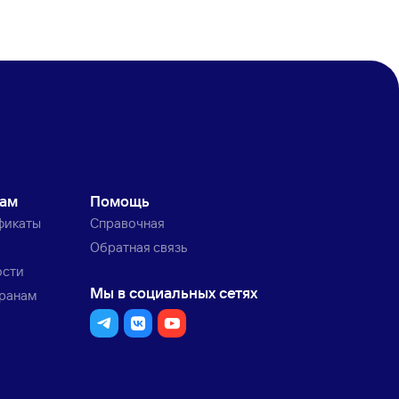
кам
Помощь
фикаты
Справочная
Обратная связь
ости
Мы в социальных сетях
транам