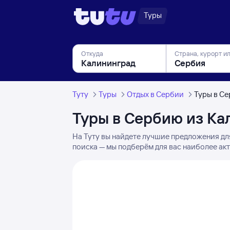
Туры
Откуда
Страна, курорт и
Туту
Туры
Отдых в Сербии
Туры в С
Туры в Сербию из Ка
На Туту вы найдете лучшие предложения дл
поиска — мы подберём для вас наиболее ак