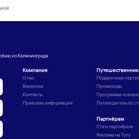
дкой
ербию из Калининграда
Компания
Путешественни
О нас
Подарочные серти
Вакансии
Промокоды
Контакты
Программа лояльн
Правовая информация
Путеводитель по с
Партнёрам
Стать партнёром
Реклама на Туту