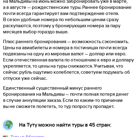
на Мальдивы на июнь можно забронировать уже в марте,
а в августе — рождественские туры. Раннее бронирование
почти всегда гарантирует вам подтверждение отеля.
В сезон удобные номера по небольшим ценам сразу
раскупаются, поэтому у бронирующих номера за пару
месяцев выбор гораздо выше.
Плюс раннего бронирования — возможность сэкономить.
Цены на авиабилеты и номера в гостиницах почти всегда
подвязаны на одну из мировых валют — доллар или евро.
Если отечественная валюта по отношению к евро и доллару
укрепляется, то цены на туры снижаются. Учитывая, что
сейчас рубль ощутимо колеблется, советуем подумать об
отпуске уже сейчас.
Единственный существенный минус раннего
бронирования на Мальдивы — почти полная потеря денег
в случае аннуляции заказа. Если по каким-то причинам
вы не сможете полететь, то тур попросту пропадет.
На Туту можно найти туры в 45 стран:
Туры в Абхазию